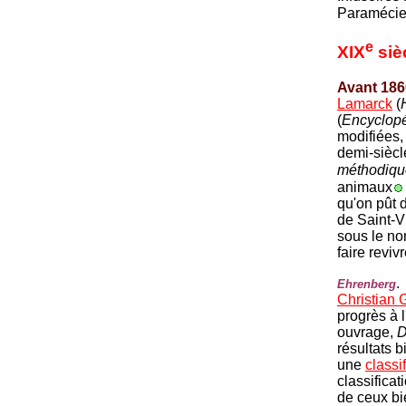
Paramécie
e
XIX
siè
Avant 186
Lamarck
(
(
Encyclop
modifiées, 
demi-siècl
méthodiqu
animaux
qu'on pût 
de Saint-V
sous le n
faire reviv
.
Ehrenberg
Christian 
progrès à 
ouvrage,
D
résultats 
une
classi
classificat
de ceux bie