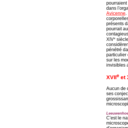
pourraient
dans l'org
Avicenne
.
corporelle
présents d
pourrait au
contagieu
e
XIV
siècl
considèren
pénétré da
particulie
sur les m
invisibles
e
XVII
et 
Aucun de c
ses conject
grossissan
microscop
Leeuwenho
C'est le na
microscopes