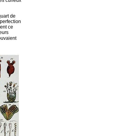
des curieux
quart de
mperfection
ent ce
ieurs
ouvaient