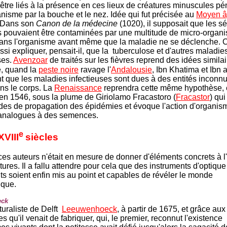
 être liés à la présence en ces lieux de créatures minuscules pé
anisme par la bouche et le nez. Idée qui fut précisée au
Moyen 
 Dans son
Canon de la médecine
(1020), il supposait que les s
s pouvaient être contaminées par une multitude de micro-organ
ans l'organisme avant même que la maladie ne se déclenche. 
ssi expliquer, pensait-il, que la tuberculose et d'autres maladies
ses.
Avenzoar
de traités sur les fièvres reprend des idées simila
e, quand la
peste noire
ravage l'
Andalousie
, Ibn Khatima et Ibn 
t que les maladies infectieuses sont dues à des entités inconn
ns le corps. La
Renaissance
reprendra cette même hypothèse,
r en 1546, sous la plume de Giriolamo Fracastoro (
Fracastor
) qui
odes de propag
ation des épidémies et évoque l'action d'organis
 analogues à des semences.
e
XVIII
siècles
es auteurs n'était en mesure de donner d'éléments concrets à l
ures. Il a fallu attendre pour cela que des instruments d'optique
ts soient enfin mis au point et capables de révéler le monde
ique.
eck
turaliste de Delft
Leeuwenhoeck
, à part
ir de 1675, et grâce aux
 qu'il venait de fabriquer, qui, le premier, reconnu
t l'existence