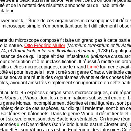
Leeuwenhoeck; aussi ne sait-on vraiment ce qu'on doit le plus a
té et de la netteté des résultats annoncés ou de l'habileté de
ntateur.
uwenhoeck, l'étude de ces organismes micoscopiques fu
t délai
 microscope simple n'en permettant que fort difficilement l'obser
rte du microscope composé fit faire un grand pas à cette partie
e la nature.
Otto Frédéric Müller
(
Vermium terrestrium et fluviati
774, et
Animalcula infusoria fluviatilia et marina
, 1786) l'appliqu
issance de ce qu'il appelait des infusoires
(
infusoria crassiusc
 leur description et à leur classification. Il réussit à mettre un ordre
uillis d'êtres microscopiques, que le grand
Linné
lui-mêne a
vait
côté et pour lesquels il avait créé son genre Chaos, véritable
ca
u se trouvaient réunis des organismes vivants et des choses bi
les, avouant ainsi très simplement son ignorance en cette parti
rit au total 45 espèces d'organismes microscopiques, qu'il répart
es
Monas
et
Vibrio
, dont les dénominations subsistent encore. 
 genre Monas, incomplètement décrites et mal figurées, sont p
ables; deux de ces espèces, sur dix qu'il renferme, sont bien c
Bactéries en bâtonnets. Dans le genre Vibrio, il décrit trente et
ont six seulement sont des Bactéries véritables. On trouve réun
atomées
et Desmidiées (son Vibrio lunula est un Closterium),
 Flagellés, son Vibrio acus est un Euglénien, des Infusoires Cili