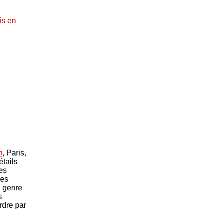
is en
n
, Paris,
étails
es
res
u genre
s
rdre par