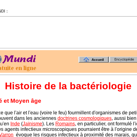
DI :
-
Histoire de la bactériologie
té et Moyen âge
 que l'air et l'eau (vo
ire le feu) fourmillent d'organismes de petit
ouvent dans les anciennes
doctrines cosmologiques
, aussi bien
qu'en
Inde
(
Jaïnisme
). Les
Romains
, en particulier, ont formulé l
es agents infectieux microscopiques pourraient être à l'origine d
Varron
évoque les risques infectieux à proximité des marais, qu