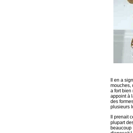
Il en a sig
mouches, d
a fort bie
appoint à l
des formes
plusieurs 
Il prenait
plupart de
beaucoup p