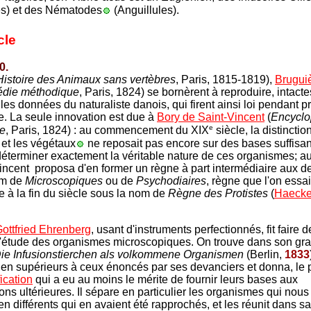
s) et des Nématodes
(Anguillules).
cle
0.
Histoire des Animaux sans vertè
bres
, Paris, 1815-1819),
Brugui
édie méthodique
, Paris, 1824) se bornèrent à reproduire, intact
les données du naturaliste danois, qui firent ainsi loi pendant p
e. La seule innovation est due à
Bory de Saint-Vincent
(
Encyclo
e
e
, Paris, 1824) : au commencement du XIX
siècle, la distinctio
et les végétaux
ne reposait pas encore sur des bases suffisa
déterminer exactement la véritable nature de ces organismes; a
incent proposa d'en former un règne à part intermédiaire aux d
om de
Microscopiques
ou de
Psychodiaire
s
, règne que l'on essa
re à la fin du siècle sous la nom de
Règne des Protistes
(
Haecke
Gottfried Ehrenberg
, usant d'instruments perfectionnés, fit faire 
l'étude des organismes microscopiques. On trouve dans son gr
ie Infusionstierchen als volkommene Organismen
(Berlin,
1833
bien supérieurs à ceux énoncés par ses devanciers et donna, le 
fication
qui a eu au moins le mérite de fournir leurs bases aux
ions ultérieures. Il sépare en particulier les organismes qui nou
n différents qui en avaient été rapprochés, et les réunit dans sa