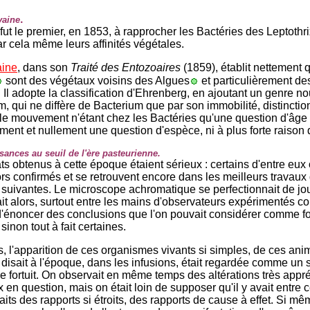
.
vaine
fut le premier, en 1853, à rapprocher les Bactéries des Leptothri
ar cela même leurs affinités végétales.
ine
, dans son
Traité des Entozoaires
(1859), établit nettement 
sont des végétaux voisins des Algues
et particulièrement de
 Il adopte la classification d'Ehrenberg, en ajoutant un genre n
m, qui ne diffère de Bacterium que par son immobilité, distincti
le mouvement n'étant chez les Bactéries qu'une question d'âge 
ent et nullement une question d'espèce, ni à plus forte raison 
ances au seuil de l'ère pasteurienne.
ts obtenus à cette époque étaient sérieux : certains d'entre eux 
ors confirmés et se retrouvent encore dans les meilleurs travaux
suivantes. Le microscope achromatique se perfectionnait de jou
ait alors, surtout entre les mains d'observateurs expérimentés 
d'énoncer des conclusions que l'on pouvait considérer comme f
inon tout à fait certaines.
s, l'apparition de ces organismes vivants si simples, de ces ani
isait à l'époque, dans les infusions, était regardée comme un 
fortuit. On observait en même temps des altérations très appr
 en question, mais on était loin de supposer qu'il y avait entre 
aits des rapports si étroits, des rapports de cause à effet. Si m