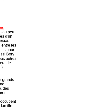
ère
es ou peu
rès d'un
pédie
n entre les
ntes pour
ussi Bory
eux autres,
iera de
l
).
de grands
and
), des
premier,
s occupent
 famille