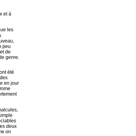
x et à
que les
s
ouveau,
on peu
et de
de genre.
ont été
 des
r en jour
comme
ortement
malcules,
simple
éciables
ces deux
ême on