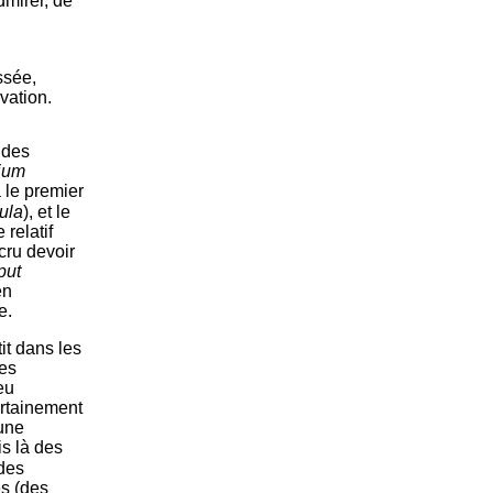
dmirer, de
ssée,
vation.
 des
lium
a le premier
ula
), et le
 relatif
 cru devoir
put
en
e.
it dans les
Les
eu
ertainement
 une
is là des
 des
és (des