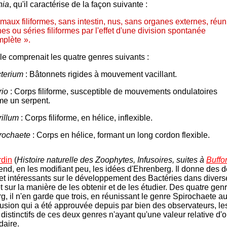
nia
, qu'il caractérise de la façon suivante :
maux filiformes, sans intestin, nus, sans organes externes, réun
es ou séries filiformes par l'effet d'une division spontanée
mplète
-
».
lle comprenait les quatre genres suivants :
terium
: Bâtonnets rigides à mouvement vacillant.
rio
: Corps filiforme, susceptible de mouvements ondulatoires
e un serpent.
rillum
: Corps filiforme, en hélice, inflexible.
rochaete
: Corps en hélice, formant un long cordon flexible.
rdin
(
Histoire n
aturelle des Zoophytes, Infusoires, suites à
Buffo
end, en les modifiant peu, les idées d'Ehrenberg. Il donne des d
t intéressants sur le développement des Bactéries dans divers
t sur la manière de les obtenir et de les étudier. Des quatre gen
g, il n'en garde que trois, en réunissant le genre Spirochaete a
 fusion qui a été approuvée depuis par bien des observateurs, le
distinctifs de ces deux genres n'ayant qu'une valeur relative d'o
daire.