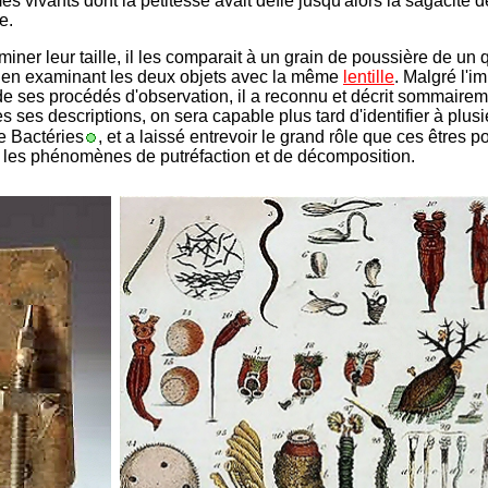
s vivants dont la petitesse avait défié jusqu'alors la sagacité 
e.
iner leur taille, il les comparait à un grain de poussière de un 
, en examinant les deux objets avec la même
lentille
. Malgré l'i
de ses procédés d'observation, il a reconnu et décrit sommairem
s ses descriptions, on sera capable plus tard d'identifier à plus
e Bactéries
, et a laissé entrevoir le grand rôle que ces êtres p
 les phénomènes de putréfaction et de décomposition.