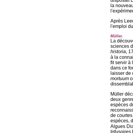
disposait 
la nouveau
l'expérime
Après Lee
l'emploi du
Müller.
La découve
sciences d
historia
, 1
à la conna
fit servir à
dans ce fo
laisser de 
mortuum
o
dissemblab
Müller déc
deux genr
espèces du
reconnaiss
de courtes 
espèces, d
Algues Di
Infusoires