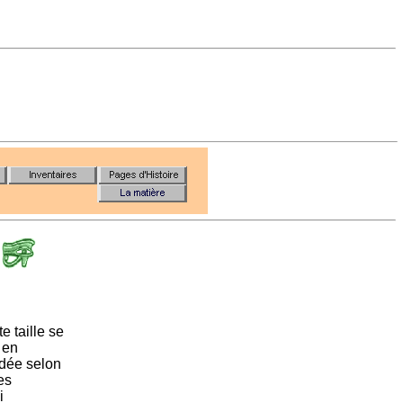
e taille se
 en
'idée selon
es
i