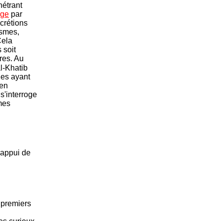
nétrant
âge
par
écrétions
ismes,
Cela
 soit
ires. Au
al-Khatib
ues ayant
 en
 s'interroge
mes
'appui de
 premiers