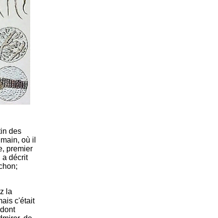
tin des
main, où il
e, premier
 a décrit
uchon;
z la
ais c'était
 dont