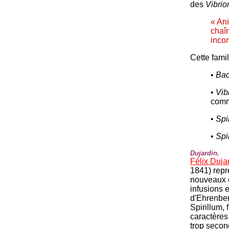
des
Vibrio
« Ani
chaîn
inco
Cette fami
•
Bac
•
Vib
comm
•
Spi
•
Spi
Dujardin.
Félix Duja
1841) repr
nouveaux e
infusions e
d'Ehrenber
Spirillum,
caractères 
trop secon