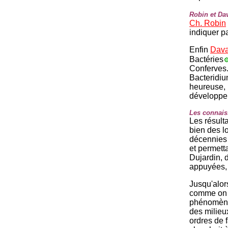
Robin et Da
Ch. Robin
indiquer p
Enfin
Dava
Bactéries
Conferves.
Bacteridiu
heureuse, 
développem
Les connaiss
Les résulta
bien des l
décennies 
et permett
Dujardin, 
appuyées, s
Jusqu'alor
comme on d
phénomène 
des milieux
ordres de f