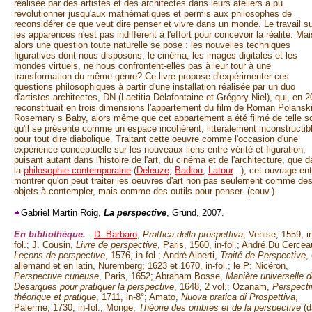
réalisée par des artistes et des architectes dans leurs ateliers a pu
révolutionner jusqu'aux mathématiques et permis aux philosophes de
reconsidérer ce que veut dire penser et vivre dans un monde. Le travail s
les apparences n'est pas indifférent à l'effort pour concevoir la réalité. Mai
alors une question toute naturelle se pose : les nouvelles techniques
figuratives dont nous disposons, le cinéma, les images digitales et les
mondes virtuels, ne nous confrontent-elles pas à leur tour à une
transformation du même genre? Ce livre propose d'expérimenter ces
questions philosophiques à partir d'une installation réalisée par un duo
d'artistes-architectes, DN (Laetitia Delafontaine et Grégory Niel), qui, en 2
reconstituait en trois dimensions l'appartement du film de Roman Polanski
Rosemary s Baby, alors même que cet appartement a été filmé de telle so
qu'il se présente comme un espace incohérent, littéralement inconstructibl
pour tout dire diabolique. Traitant cette oeuvre comme l'occasion d'une
expérience conceptuelle sur les nouveaux liens entre vérité et figuration,
puisant autant dans l'histoire de l'art, du cinéma et de l'architecture, que 
la
philosophie contemporaine
(
Deleuze
,
Badiou
,
Latour
...), cet ouvrage en
montrer qu'on peut traiter les oeuvres d'art non pas seulement comme de
objets à contempler, mais comme des outils pour penser. (couv.).
Gabriel Martin Roig,
La perspective
, Gründ, 2007.
En bibliothèque.
-
D. Barbaro
,
Prattica della prospettiva
, Venise, 1559, i
fol.; J. Cousin,
Livre de perspective
, Paris, 1560, in-fol.; André Du Cercea
Leçons de perspective
, 1576, in-fol.; André Alberti,
Traité de Perspective
,
allemand et en latin, Nuremberg; 1623 et 1670, in-fol.; le P: Nicéron,
Perspective curieuse
, Paris, 1652; Abraham Bosse,
Manière universelle 
Desarques pour pratiquer la perspective
, 1648, 2 vol.; Ozanam,
Perspecti
théorique et pratique
, 1711, in-8°; Amato,
Nuova pratica di Prospettiva
,
Palerme, 1730, in-fol.; Monge,
Théorie des ombres et de la perspective
(d