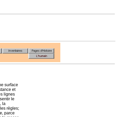
une surface
stance et
es lignes
 sentir le
, la
 les règles;
ne, parce