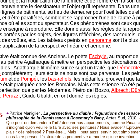
pour objet la modification de la lumière et de l'ombre en raison 
e trouve entre le dessinateur et l'objet qu'il représente. Dans un
s lignes de bâtiments, su lieu de demeurer pour l'oeil telles qu'el
 et d'être parallèles, semblent se rapprocher l'une de l'autre à p
ance où elles sont du spectateur. Ces phénomènes sont ceux qu
e enseigne à reproduire. Elle donne aussi les règles de la repr
 portées par les objets, des figures réfléchies, des raccourcis, 
t des voûtes, etc. Les tableaux peints en
panorama
sont la plus
 application de la perspective linéaire et aérienne.
tive était connue des Anciens. Le poète
Eschyle
, au rapport de
 au peintre Agatharque à mettre en perspective les décorations
édies : Agatharque fit même sur ce sujet un traité, que
Démocrite
e
complétèrent; leurs écrits ne nous sont pas parvenus. Les pei
num
et de
Pompéi
, les
bas-reliefs
, les médailles, prouvent que la
e était pratiquée chez les Romains. Mais cette science n'a été 
 perfection que par les Modernes. Pietro del Bozzo,
Albrecht Dür
e Peruzzi
, Guido Ubaldi, en ont donné les règles.
Patrice Maniglier ,
La perspective du diable : Figurations de l'espace
philosophie de la Renaissance à Rosemary's Baby
, Actes Sud, 2010.
-
Que peut-on demander à l'art? décorer nos appartements, comme Picass
s'indignait qu'on veuille le faire avec ses peintures? Nous évader? Eprouv
plaisir désintéressé ? Peut-être... Mais il peut aussi servir, tout simplemen
nous faire penser. L'histoire de la perspective a montré qu'une invention