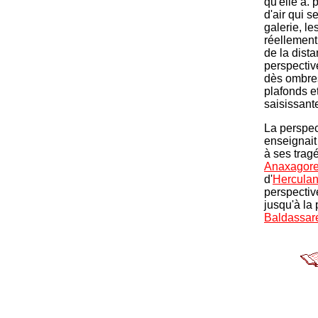
qu'elle a. 
d'air qui s
galerie, le
réellement,
de la dist
perspectiv
dès ombres
plafonds e
saisissante
La perspec
enseignait
à ses trag
Anaxagor
d'
Hercula
perspectiv
jusqu'à la
Baldassar