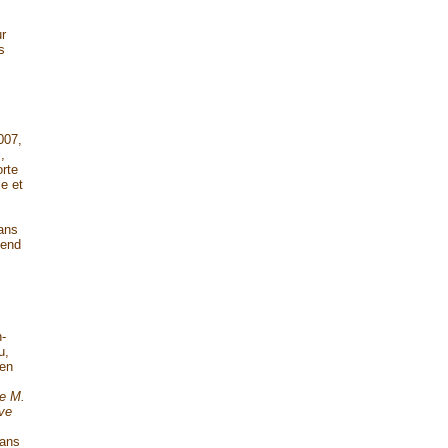
ur
s
007,
,
rte
e et
dans
tend
s
n-
u,
 en
de M.
ve
ans