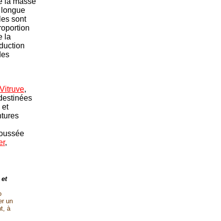
de la masse
e longue
les sont
roportion
e la
oduction
des
Vitruve
,
 destinées
et
ntures
poussée
er
,
 et
o
er un
t, à