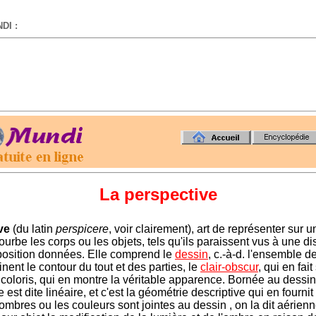
DI :
-
La perspective
ve
(du latin
perspicere
, voir clairement), art de représenter sur 
urbe les corps ou les objets, tels qu'ils paraissent vus à une di
osition données. Elle comprend le
dessin
, c.-à-d. l'ensemble d
nent le contour du tout et des parties, le
clair-obscur
, qui en fait
le coloris, qui en montre la véritable apparence. Bornée au dessin
 est dite linéaire, et c'est la géométrie descriptive qui en fournit
ombres ou les couleurs sont jointes au dessin , on la dit aérien