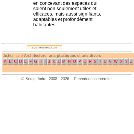
en concevant des espaces qui
soient non seulement utiles et
efficaces, mais aussi signifiants,
adaptables et profondément
habitables.
.
cosmovisions.com
Dictionnaire
Architecture, arts plastiques et arts divers
A
B
C
D
E
F
G
H
I
J
K
L
M
N
O
P
Q
R
S
T
U
V
W
X
Y
Z
©
Serge Jodra
, 2008 - 2026. - Reproduction interdite.