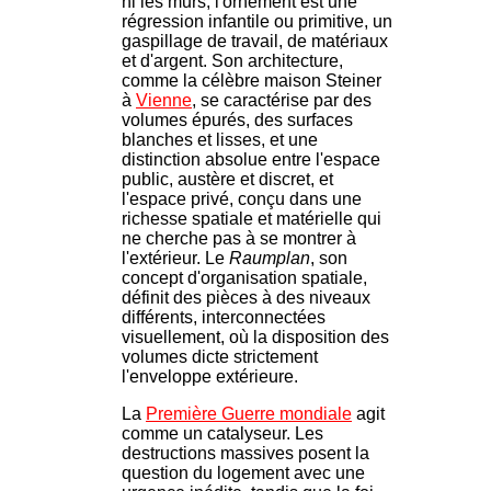
ni les murs; l'ornement est une
régression infantile ou primitive, un
gaspillage de travail, de matériaux
et d'argent. Son architecture,
comme la célèbre maison Steiner
à
Vienne
, se caractérise par des
volumes épurés, des surfaces
blanches et lisses, et une
distinction absolue entre l'espace
public, austère et discret, et
l'espace privé, conçu dans une
richesse spatiale et matérielle qui
ne cherche pas à se montrer à
l'extérieur. Le
Raumplan
, son
concept d'organisation spatiale,
définit des pièces à des niveaux
différents, interconnectées
visuellement, où la disposition des
volumes dicte strictement
l'enveloppe extérieure.
La
Première Guerre mondiale
agit
comme un catalyseur. Les
destructions massives posent la
question du logement avec une