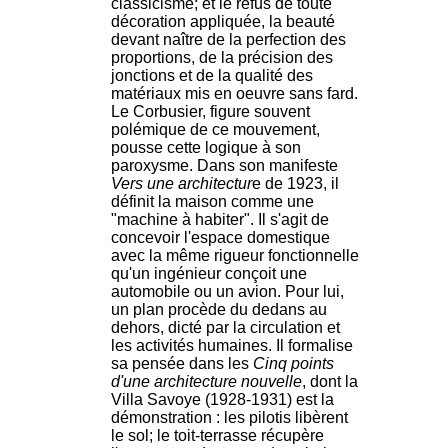
classicisme; et le refus de toute
décoration appliquée, la beauté
devant naître de la perfection des
proportions, de la précision des
jonctions et de la qualité des
matériaux mis en oeuvre sans fard.
Le Corbusier, figure souvent
polémique de ce mouvement,
pousse cette logique à son
paroxysme. Dans son manifeste
Vers une architectur
e de 1923, il
définit la maison comme une
"machine à habiter". Il s'agit de
concevoir l'espace domestique
avec la même rigueur fonctionnelle
qu'un ingénieur conçoit une
automobile ou un avion. Pour lui,
un plan procède du dedans au
dehors, dicté par la circulation et
les activités humaines. Il formalise
sa pensée dans les
Cinq points
d'une architecture nouvelle
, dont la
Villa Savoye (1928-1931) est la
démonstration : les pilotis libèrent
le sol; le toit-terrasse récupère