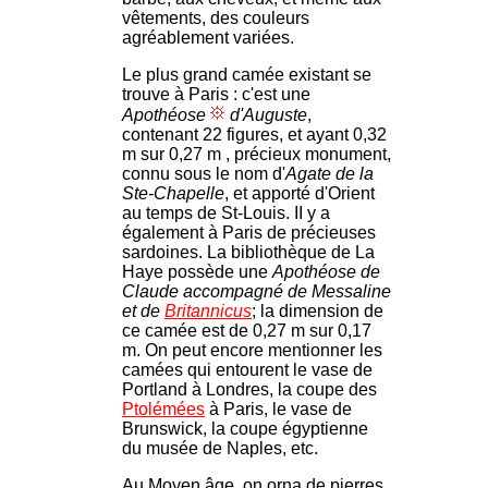
vêtements, des couleurs
agréablement variées.
Le plus grand camée existant se
trouve à Paris : c'est une
Apothéose
d'Auguste
,
contenant 22 figures, et ayant 0,32
m sur 0,27 m , précieux monument,
connu sous le nom d'
Agate de la
Ste-Chapelle
, et apporté d'Orient
au temps de St-Louis. II y a
également à Paris de précieuses
sardoines. La bibliothèque de La
Haye possède une
Apothéose de
Claude accompagné de Messaline
et de
Britannicus
; la dimension de
ce camée est de 0,27 m sur 0,17
m. On peut encore mentionner les
camées qui entourent le vase de
Portland à Londres, la coupe des
Ptolémées
à Paris, le vase de
Brunswick, la coupe égyptienne
du musée de Naples, etc.
Au Moyen âge, on orna de pierres