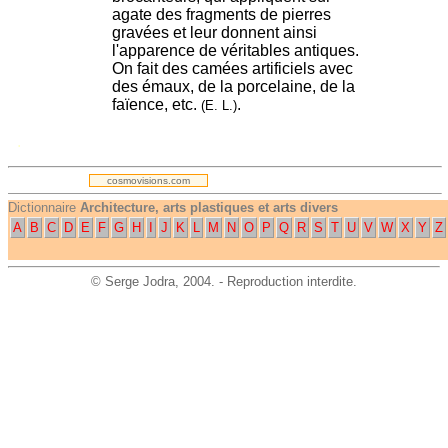
agate des fragments de pierres
gravées et leur donnent ainsi
l'apparence de véritables antiques.
On fait des camées artificiels avec
des émaux, de la porcelaine, de la
faïence, etc.
.
(E. L.)
.
cosmovisions.com
Dictionnaire
Architecture, arts plastiques et arts divers
A
B
C
D
E
F
G
H
I
J
K
L
M
N
O
P
Q
R
S
T
U
V
W
X
Y
Z
©
Serge Jodra
, 2004. - Reproduction interdite.