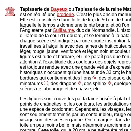
Tapisserie de
Bayeux
ou
Tapisserie de la reine Ma
est en réalité une
broderie
. C'est le plus ancien monu
Elle est constituée d'une toile de lin, de 50 cm de hau
laquelle le temps a donné une teinte brune, et où l'on
l'Angleterre par
Guillaume
, duc de Normandie. L'hist
d'Harold de la cour d'Édouard, et se termine à la batail
chaque scène est indiqué par une courte inscription la
travaillées à l'aiguille avec des laines de huit couleurs
léger, rouge, jaune, vert foncé et léger, noir, et couleu
figures est rude et barbare, et il ne paraît pas que l'o
attention à l'exactitude des couleurs des objets repré
est toujours rendue avec une grande vérité d'express
historiques n'occupent qu'une hauteur de 33 cm; le ha
bordures qui contiennent des lions
, des oiseaux, 
minotaures
, des dragons
, des sphinx
, quelque
scènes de labourage et de chasse, etc.
Les figures sont couvertes par la laine posée à plat et
points de chaînettes, et les contours, les articulations 
une espèce de cordonnet. Cependant, les visages, le
sont seulement terminés par un contour bleu, rouge ou 
visage sont dessinés en jaune. On remarque, dans le h
toile un peu moins belle, mais néanmoins ancienne a
couture. Cette toile, qui à 20 cm, a peut-être été mis