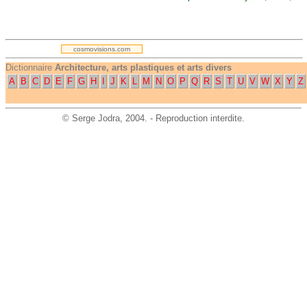
.
cosmovisions.com
Dictionnaire
Architecture, arts plastiques et arts divers
A
B
C
D
E
F
G
H
I
J
K
L
M
N
O
P
Q
R
S
T
U
V
W
X
Y
Z
©
Serge Jodra
, 2004. - Reproduction interdite.