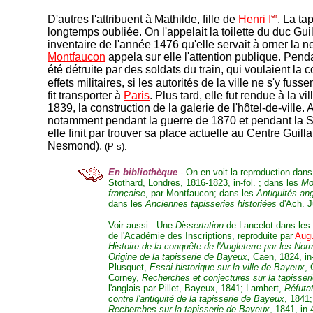
er
D'autres l'attribuent à Mathilde, fille de
Henri I
. La ta
longtemps oubliée. On l'appelait la toilette du duc Gu
inventaire de l'année 1476 qu'elle servait à orner la n
Montfaucon
appela sur elle l'attention publique. Penda
été détruite par des soldats du train, qui voulaient la
effets militaires, si les autorités de la ville ne s'y fus
fit transporter à
Paris
. Plus tard, elle fut rendue à la v
1839, la construction de la galerie de l'hôtel-de-ville.
notamment pendant la guerre de 1870 et pendant la 
elle finit par trouver sa place actuelle au Centre Gui
Nesmond).
(P-s).
En bibliothèque
-
On en voit la reproduction dans
Stothard, Londres, 1816-1823, in-fol. ; dans les
Mo
française
, par Montfaucon; dans les
Antiquités an
dans les
Anciennes tapisseries historiées
d'Ach. Ju
Voir aussi : Une
Dissertation
de Lancelot dans les 
de l'Académie des Inscriptions, reproduite par
Augu
Histoire de la conquête de l'Angleterre par les No
Origine de la tapisserie de Bayeux,
Caen, 1824, in-
Plusquet,
Essai historique sur la ville de Bayeux
, 
Corney,
Recherches et conjectures sur la tapisser
l'anglais par Pillet, Bayeux, 1841; Lambert,
Réfutat
contre l'antiquité de la tapisserie de Bayeux
, 1841;
Recherches sur la tapisserie de Bayeux
, 1841, in-