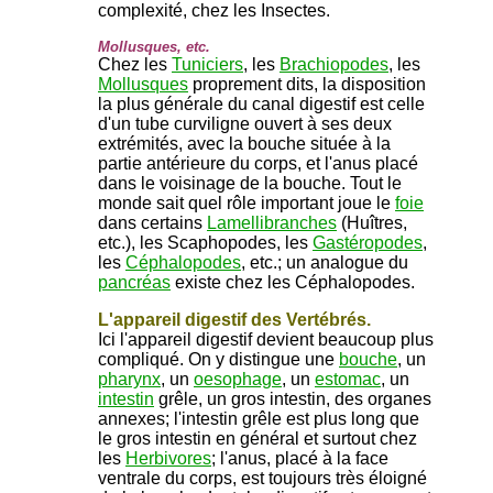
complexité, chez les Insectes.
Mollusques, etc.
Chez les
Tuniciers
, les
Brachiopodes
, les
Mollusques
proprement dits, la disposition
la plus générale du canal digestif est celle
d'un tube curviligne ouvert à ses deux
extrémités, avec la bouche située à la
partie antérieure du corps, et l'anus placé
dans le voisinage de la bouche. Tout le
monde sait quel rôle important joue le
foie
dans certains
Lamellibranches
(Huîtres,
etc.), les Scaphopodes, les
Gastéropodes
,
les
Céphalopodes
, etc.; un analogue du
pancréas
existe chez les Céphalopodes.
L'appareil digestif des Vertébrés.
Ici l'appareil digestif devient beaucoup plus
compliqué. On y distingue une
bouche
, un
pharynx
, un
oesophage
, un
estomac
, un
intestin
grêle, un gros intestin, des organes
annexes; l'intestin grêle est plus long que
le gros intestin en général et surtout chez
les
Herbivores
; l'anus, placé à la face
ventrale du corps, est toujours très éloigné