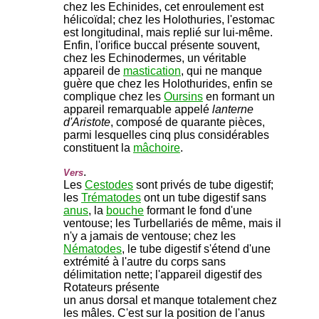
chez les Echinides, cet enroulement est
hélicoïdal; chez les Holothuries, l'estomac
est longitudinal, mais replié sur lui-même.
Enfin, l'orifice buccal présente souvent,
chez les Echinodermes, un véritable
appareil de
mastication
, qui ne manque
guère que chez les Holothurides, enfin se
complique chez les
Oursins
en formant un
appareil remarquable appelé
lanterne
d'Aristote
, composé de quarante pièces,
parmi lesquelles cinq plus considérables
constituent la
mâchoire
.
.
Vers
Les
Cestodes
sont privés de tube digestif;
les
Trématodes
ont un tube digestif sans
anus
, la
bouche
formant le fond d'une
ventouse; les Turbellariés de même, mais il
n'y a jamais de ventouse; chez les
Nématodes
, le tube digestif s'étend d'une
extrémité à l'autre du corps sans
délimitation nette; l'appareil digestif des
Rotateurs présente
un anus dorsal et manque totalement chez
les mâles. C'est sur la position de l'anus