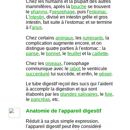
Chez les humains et la plupart des autres
mammifères, après la
bouche
se trouvent
le
pharynx
, l'
oesophage
, puis l'
estomac
.
L'
intestin
, divisé en intestin grêle et gros
intestin, fait suite à l'estomac et se termine
à l'
anus
.
-
Chez certains
animaux
, les
ruminants
, la
complication augmente encore, et on
distingue quatre parties à l'estomac : la
panse
, le
bonnet
, le
feuillet
et la
caillette
.
Chez les
oiseaux
, l'oesophage
communique avec le
jabot
; le ventricule
succenturié
lui succède, et enfin, le
gésier
.
Le tube digestif reçoit des sucs qui l'aident
à accomplir la digestion et qui sont
élaborés par les
glandes salivaires
, le
foie
,
le
pancréas
, etc.
Anatomie de l'appareil digestif
Réduit à sa plus simple expression,
l'appareil digestif peut être considéré