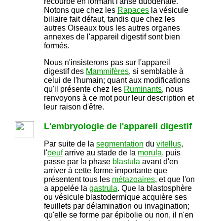
recourbe en formant l'anse duodénale.
Notons que chez les
Rapaces
la vésicule
biliaire fait défaut, tandis que chez les
autres Oiseaux tous les autres organes
annexes de l'appareil digestif sont bien
formés.
Nous n'insisterons pas sur l'appareil
digestif des
Mammifères
, si semblable à
celui de l'humain; quant aux modifications
qu'il présente chez les
Ruminants
, nous
renvoyons à ce mot pour leur description et
leur raison d'être.
L'embryologie de l'appareil digestif
Par suite de la
segmentation
du
vitellus
,
l'
oeuf
arrive au stade de la
morula
, puis
passe par la phase
blastula
avant d'en
arriver à cette forme importante que
présentent tous les
métazoaires
, et que l'on
a appelée la
gastrula
. Que la blastosphère
ou vésicule blastodermique acquière ses
feuillets par délamination ou invagination;
qu'elle se forme par épibolie ou non, il n'en