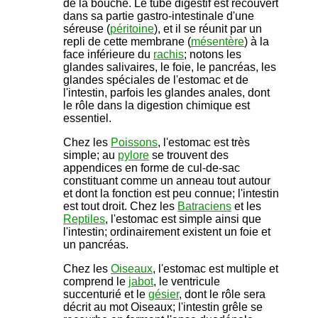
de la bouche. Le tube digestif est recouvert
dans sa partie gastro-intestinale d'une
séreuse (
péritoine
), et il se réunit par un
repli de cette membrane (
mésentère
) à la
face inférieure du
rachis
; notons les
glandes salivaires, le foie, le pancréas, les
glandes spéciales de l'estomac et de
l'intestin, parfois les glandes anales, dont
le rôle dans la digestion chimique est
essentiel.
Chez les
Poissons
, l'estomac est très
simple; au
pylore
se trouvent des
appendices en forme de cul-de-sac
constituant comme un anneau tout autour
et dont la fonction est peu connue; l'intestin
est tout droit. Chez les
Batraciens
et les
Reptiles
, l'estomac est simple ainsi que
l'intestin; ordinairement existent un foie et
un pancréas.
Chez les
Oiseaux
, l'estomac est multiple et
comprend le
jabot
, le ventricule
succenturié et le
gésier
, dont le rôle sera
décrit au mot Oiseaux; l'intestin grêle se