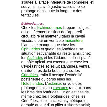
s'ouvre à la face inférieure de l'ombrelle, et
souvent la cavité gastro-vasculaire se
prolonge dans toute la longueur des
tentacules.
.
Echinodermes
Chez les
Echinodermes
l'appareil digestif
est entièrement distinct de l'appareil
circulatoire et maintenu dans la cavité
viscérale par un véritable
mésentère
.
L'anus ne manque que chez les
Ophiurides
et quelques Astérides; sa
situation est variable da reste; ainsi, chez
les
Astérides
et les Cidarides, il est placé
au pôle apical, est excentrique chez les
Clypéastrides et les Spatangides, ventral
et situé près de la bouche chez les
Crinoïdes
, enfin il occupe l'extrémité
postérieure du corps elles les
Holothurides
. L'
estomac
envoie des
prolongements ou
caecums
radiaux bans
les bras des Astérides; il n'en est pas de
même chez les Holothurides; chez les
Crinoïdes, l'estomac est asymétrique et
enroulé autour d'un pilier fusiforme axial;