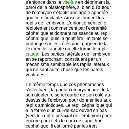
s'enfonce dans le
vitellus
en déprimant la
paroi de la blastosphère, si bien qu'autour
de l'embryon s'établit une rigole appelée
gouttière limitante. Ainsi se forment les
replis de l'embryon. L'enfoncement et le
reploiement commencent par l'extrémité
céphalique et donnent naissance au repli
céphalique; puis la gouttière limitante se
prolonge sur les côtés pour gagner de là
l'extrémité caudale où elle forme le repli
caudal
. Les parties latérales de l'embryon,
en se rapprochant, constituent par un
mécanisme semblable les replis latéraux
qui ne sont autre chose que les parois
ventrales.
En même temps que ces phénomènes
s'effectuent, la portion embryonnaire de la
somatopleure se recourbe de son côté au-
dessus de l'embryon pour donner lieu aux
replis amniotiques. Le repli céphalique qui
a la forme d'un cul-de-sac ouvert en bas
(vers le centre préaxial de l'embryon) porte
encore pour cela le nom de capuchon
céphalique. Il est formé par les trois