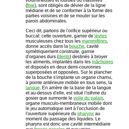
volumineuses et lourdes ou massives
(
foie
), sont obligés de dévier de la ligne
médiane et de se conformer à la forme des
parties voisines et de se mouler sur les
parois abdominales.
Ceci dit, partons de l'orifice supérieur ou
buccal; cette ouverture, garnie de
lèvres
musculeuses chez tous les
mammifères
,
donne accès dans la
bouche
, cavité
symétriquement construite, garnie
d'organes durs (
dents
) destinés à broyer
les aliments, implantés dans les
mâchoires
et disposés en deux demi-couronnes
superposées et opposées. Sur le plancher
de la bouche s'implante un organe charnu,
à pointe antérieure mobile en tous sens, la
langue
. En arrière de la base de la langue
et au-dessus d'elle, est situé l'isthme du
gosier que surmonte le
voile du palais
,
organe musculo-membraneux mobile dont
le jeu automatique sert à l'occlusion de
l'ouverture supérieure du
pharynx
au
moment du passage des liquides. Le
pharynx est donc une cavité intermédiaire