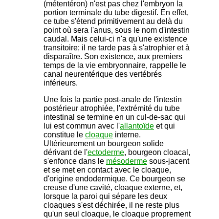
(métentéron) n'est pas chez l'embryon la
portion terminale du tube digestif. En effet,
ce tube s'étend primitivement au delà du
point où sera l'anus, sous le nom d'intestin
caudal. Mais celui-ci n'a qu'une existence
transitoire; il ne tarde pas à s'atrophier et à
disparaître. Son existence, aux premiers
temps de la vie embryonnaire, rappelle le
canal neurentérique des vertébrés
inférieurs.
Une fois la partie post-anale de l'intestin
postérieur atrophiée, l'extrémité du tube
intestinal se termine en un cul-de-sac qui
lui est commun avec l'
allantoïde
et qui
constitue le
cloaque
interne.
Ultérieurement un bourgeon solide
dérivant de l'
ectoderme
, bourgeon cloacal,
s'enfonce dans le
mésoderme
sous-jacent
et se met en contact avec le cloaque,
d'origine endodermique. Ce bourgeon se
creuse d'une cavité, cloaque externe, et,
lorsque la paroi qui sépare les deux
cloaques s'est déchirée, il ne reste plus
qu'un seul cloaque, le cloaque proprement