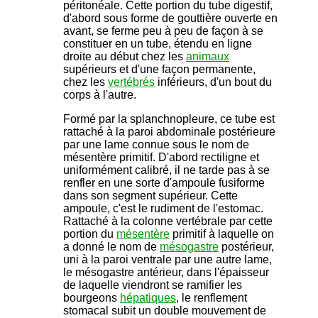
péritonéale. Cette portion du tube digestif,
d'abord sous forme de gouttière ouverte en
avant, se ferme peu à peu de façon à se
constituer en un tube, étendu en ligne
droite au début chez les
animaux
supérieurs et d'une façon permanente,
chez les
vertébrés
inférieurs, d'un bout du
corps à l'autre.
Formé par la splanchnopleure, ce tube est
rattaché à la paroi abdominale postérieure
par une lame connue sous le nom de
mésentère primitif. D'abord rectiligne et
uniformément calibré, il ne tarde pas à se
renfler en une sorte d'ampoule fusiforme
dans son segment supérieur. Cette
ampoule, c'est le rudiment de l'estomac.
Rattaché à la colonne vertébrale par cette
portion du
mésentère
primitif à laquelle on
a donné le nom de
mésogastre
postérieur,
uni à la paroi ventrale par une autre lame,
le mésogastre antérieur, dans l'épaisseur
de laquelle viendront se ramifier les
bourgeons
hépatiques
, le renflement
stomacal subit un double mouvement de