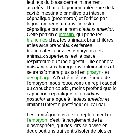
feuillets du blastoderme intimement
accolés; il limite la portion antérieure de la
cavité intestinale primitive ou intestin
céphalique (proentéron) et l'orifice par
lequel on pénètre dans l'intestin
céphalique porte le nom d'
aditus anterior
.
Cette portion d'
intestin
, qui porte les
branchies
chez les animaux branchifères
et les arcs branchiaux et fentes
branchiales, chez les embryons des
animaux supérieurs, est la partie
respiratoire du tube digestif. Elle donnera
naissance aux bourgeons pulmonaires et
se transformera plus tard en
pharynx
et
oesophage
. A l'extrémité postérieure de
l'embryon, nous retrouvons un repli caudal
ou capuchon caudal, moins profond que le
capuchon céphalique, et un
aditus
posterior
analogue à l'
aditus anterior
et
limitant l'intestin postérieur ou caudal.
Les conséquences de ce reploiement de
l'
embryon
, c'est l'étranglement de la
blastosphère, qui dès lors se divise en
deux portions qui vent s'isoler de plus en