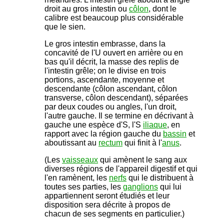
droit au gros intestin ou
côlon
, dont le
calibre est beaucoup plus considérable
que le sien.
Le gros intestin embrasse, dans la
concavité de l'U ouvert en arrière ou en
bas qu'il décrit, la masse des replis de
l'intestin grêle; on le divise en trois
portions, ascendante, moyenne et
descendante (côlon ascendant, côlon
transverse, côlon descendant), séparées
par deux coudes ou angles, l'un droit,
l'autre gauche. Il se termine en décrivant à
gauche une espèce d'S, l'S
iliaque
, en
rapport avec la région gauche du
bassin
et
aboutissant au
rectum
qui finit à l'
anus
.
(Les
vaisseaux
qui amènent le sang aux
diverses régions de l'appareil digestif et qui
l'en ramènent, les
nerfs
qui le distribuent à
toutes ses parties, les
ganglions
qui lui
appartiennent seront étudiés et leur
disposition sera décrite à propos de
chacun de ses segments en particulier.)