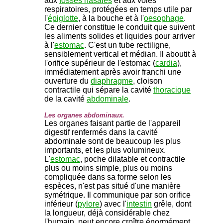
aux
fosses nasales
et aux voies
respiratoires, protégées en temps utile par
l'
épiglotte
, à la bouche et à l'
oesophage
.
Ce dernier constitue le conduit que suivent
les aliments solides et liquides pour arriver
à l'
estomac
. C'est un tube rectiligne,
sensiblement vertical et médian. Il aboutit à
l'orifice supérieur de l'estomac (
cardia
),
immédiatement après avoir franchi une
ouverture du
diaphragme
, cloison
contractile qui sépare la cavité
thoracique
de la cavité
abdominale
.
Les organes abdominaux.
Les organes faisant partie de l'appareil
digestif renfermés dans la cavité
abdominale sont de beaucoup les plus
importants, et les plus volumineux.
L'
estomac
, poche dilatable et contractile
plus ou moins simple, plus ou moins
compliquée dans sa forme selon les
espèces, n'est pas situé d'une manière
symétrique. Il communique par son orifice
inférieur (
pylore
) avec l'
intestin
grêle, dont
la longueur, déjà considérable chez
l'humain, peut encore croître énormément