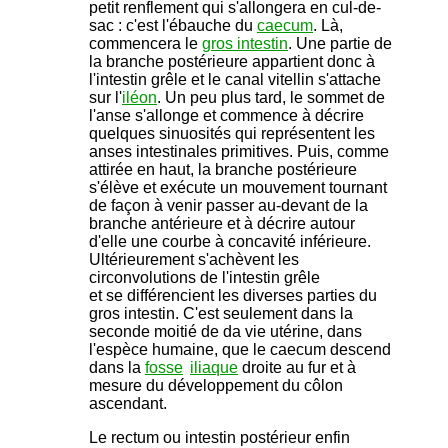
petit renflement qui s'allongera en cul-de-
sac : c'est l'ébauche du
caecum
. Là,
commencera le
gros intestin
. Une partie de
la branche postérieure appartient donc à
l'intestin grêle et le canal vitellin s'attache
sur l'
iléon
. Un peu plus tard, le sommet de
l'anse s'allonge et commence à décrire
quelques sinuosités qui représentent les
anses intestinales primitives. Puis, comme
attirée en haut, la branche postérieure
s'élève et exécute un mouvement tournant
de façon à venir passer au-devant de la
branche antérieure et à décrire autour
d'elle une courbe à concavité inférieure.
Ultérieurement s'achèvent les
circonvolutions de l'intestin grêle
et se différencient les diverses parties du
gros intestin. C'est seulement dans la
seconde moitié de da vie utérine, dans
l'espèce humaine, que le caecum descend
dans la
fosse
'
iliaque
droite au fur et à
mesure du développement du côlon
ascendant.
Le rectum ou intestin postérieur enfin