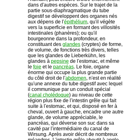
dans d'autres espèces. Sur le trajet de la
partie sous-diaphragmatique du tube
digestif se développent des organes nés
aux dépens de l'
épithélium
, qu'il végète
vers la superficie en formant des villosités
intestinales (phanères); ou qu'il
bourgeonne dans la profondeur, en
constituant des
glandes
(cryptes) de forme,
de volume, de fonctions très divers, telles
que les glandes de Lieberkühn, les
glandes à
pepsine
de l'estomac, et même
le
foie
et le
pancréas
. Le foie, organe
énorme qui occupe la plus grande partie
du côté droit de l'
abdomen
, n'est en réalité
qu'une annexe du tube digestif avec lequel
il communique par un conduit spécial
(
canal cholédoque
) au niveau de cette
région plus fixe de l'intestin grêle qui fait
suite à l'estomac, et qui, disposé en fer à
cheval, ouvert à gauche, encadre une autre
glande, de volume appréciable, le
pancréas, qui déverse son suc dans sa
cavité par l'intermédiaire du canal de
Wirsung. Après avoir décrit de nombreux
méandres. L'intestin grêle aboutit à angle