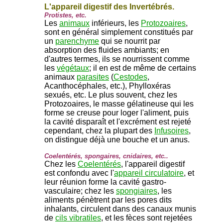
L'appareil digestif des Invertébrés.
Protistes, etc.
Les
animaux
inférieurs, les
Protozoaires
,
sont en général simplement constitués par
un
parenchyme
qui se nourrit par
absorption des fluides ambiants; en
d'autres termes, ils se nourrissent comme
les
végétaux
; il en est de même de certains
animaux
parasites
(
Cestodes
,
Acanthocéphales, etc.), Phylloxéras
sexués, etc. Le plus souvent, chez les
Protozoaires, le masse gélatineuse qui les
forme se creuse pour loger l'aliment, puis
la cavité disparaît et l'excrément est rejeté
cependant, chez la plupart des
Infusoires
,
on distingue déjà une bouche et un anus.
Coelentérés, spongaires, cnidaires, etc..
Chez les
Coelentérés
, l'appareil digestif
est confondu avec l'
appareil circulatoire
, et
leur réunion forme la cavité gastro-
vasculaire; chez les
spongiaires
, les
aliments pénètrent par les pores dits
inhalants, circulent dans des canaux munis
de
cils vibratiles
, et les fèces sont rejetées