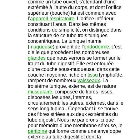
comme un tube ouvert, s'étendant d'une
extrémité à l'autre du corps, et dont l'orifice
supérieur (bouche) lui est commun avec
l'
appareil respiratoire
, L'orifice inférieur
constituant l'anus. Dans les mêmes
conditions de simplicité, on distingue dans
la structure de ce tube trois tuniques
concentriques. La tunique interne
(
muqueuse
) provient de l'
endoderme
; c'est
d'elle que procèdent les nombreuses
glandes
que nous verrons se former sur le
trajet du tube digestif. Elle est entourée
d'une couche sous-muqueuse; dans cette
couche moyenne, riche en
tissu
lymphoïde,
rampent de nombreux
vaisseaux
. La
troisième tunique, externe, est de nature
musculaire
, composée de fibres lisses,
disposées les unes, internes,
circulairement; les autres, externes, dans le
sens longitudinal. Cependant il se trouve
des fibres striées aux deux extrémités du
tube digestif. Nous ne parlerons ici que
pour mémoire d'une membrane séreuse, le
péritoine
qui forme comme une enveloppe
externe au tube digestif et dont la