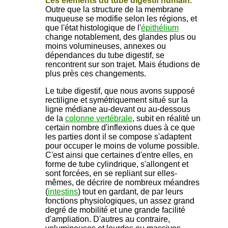
Les éléments du tube digestif humain.
Outre que la structure de la membrane
muqueuse se modifie selon les régions, et
que l'état histologique de l'
épithélium
change notablement, des glandes plus ou
moins volumineuses, annexes ou
dépendances du tube digestif, se
rencontrent sur son trajet. Mais étudions de
plus près ces changements.
Le tube digestif, que nous avons supposé
rectiligne et symétriquement situé sur la
ligne médiane au-devant ou au-dessous
de la
colonne vertébrale
, subit en réalité un
certain nombre d'inflexions dues à ce que
les parties dont il se compose s'adaptent
pour occuper le moins de volume possible.
C'est ainsi que certaines d'entre elles, en
forme de tube cylindrique, s'allongent et
sont forcées, en se repliant sur elles-
mêmes, de décrire de nombreux méandres
(
intestins
) tout en gardant, de par leurs
fonctions physiologiques, un assez grand
degré de mobilité et une grande facilité
d'ampliation. D'autres au contraire,