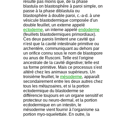
résulte pas moins que, de la phase
blastula on blastosphère à paroi simple, on
passe à la phase diblastula ou
blastosphère à double paroi, c.-a-d. à une
vésicule blastodermique composée d'un
double feuillet, un externe appelé
ectoderme
, un interne appelé
endoderme
(feuillets blastodermiques primordiaux).
Ces deux parois limitent une cavité qui
n'est que la cavité intestinale primitive ou
archentère, communiquant au dehors par
un orifice connu sous le nom de blastopore
ou anus de Rusconi. Telle est l'origine
ancestrale de la cavité digestive; telle est
sa forme primitive. Mais ce processus s'est
altéré chez les animaux supérieurs. Un
troisième feuillet, le
mésoderme
, apparaît
secondairement entre les deux autres chez
tous les métazoaires, et si la portion
ectodermique du blastoderme se
différencie toujours en un organe sensitif et
protecteur ou neuro-dermal, et la portion
ecdodermique en un intestin, le
mésoderme vient fournir à l'organisme sa
portion myo-squelettale. En outre, la