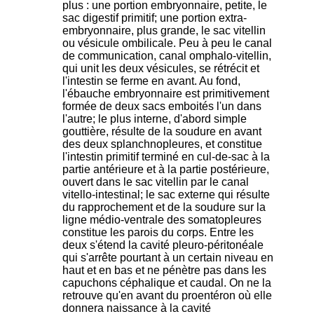
plus : une portion embryonnaire, petite, le
sac digestif primitif; une portion extra-
embryonnaire, plus grande, le sac vitellin
ou vésicule ombilicale. Peu à peu le canal
de communication, canal omphalo-vitellin,
qui unit les deux vésicules, se rétrécit et
l'intestin se ferme en avant. Au fond,
l'ébauche embryonnaire est primitivement
formée de deux sacs emboités l'un dans
l'autre; le plus interne, d'abord simple
gouttière, résulte de la soudure en avant
des deux splanchnopleures, et constitue
l'intestin primitif terminé en cul-de-sac à la
partie antérieure et à la partie postérieure,
ouvert dans le sac vitellin par le canal
vitello-intestinal; le sac externe qui résulte
du rapprochement et de la soudure sur la
ligne médio-ventrale des somatopleures
constitue les parois du corps. Entre les
deux s'étend la cavité pleuro-péritonéale
qui s'arrête pourtant à un certain niveau en
haut et en bas et ne pénètre pas dans les
capuchons céphalique et caudal. On ne la
retrouve qu'en avant du proentéron où elle
donnera naissance à la cavité