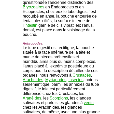
qu'est fondée l'ancienne distinction des
Bryozoaires
en Endoproctes et en
Ectoproctes; chez eux le tube digestif est
recourbé en anse, la bouche entourée de
tentacules ciliés, la surface interne de
l'
intestin
garnie de cils vibratiles; l'anus,
dorsal, est placé dans le voisinage de la
bouche.
.
Arthropodes
Le tube digestif est rectiligne, la bouche
située à la face inférieure de la tête et
munie de pièces préhensiles et
mandibulaires plus ou moins complexes,
l'anus placé à l'extrémité postérieure du
corps; pour la description détaillée de ces
organes, nous renvoyons à
Crustacés
,
Arachnides
,
Myriapodes
,
Insectes
; notons
seulement que, parmi les annexes du tube
digestif, le foie est particulièrement
différencié chez les Crustacés, les
Aranéides
, les
Scorpions
, les glandes
salivaires et parfois les glandes à
venin
chez les Arachnides, les glandes
salivaires, de même, avec une plus grande