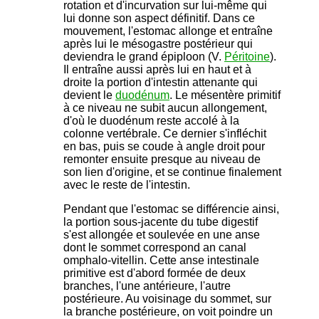
rotation et d'incurvation sur lui-même qui
lui donne son aspect définitif. Dans ce
mouvement, l'estomac allonge et entraîne
après lui le mésogastre postérieur qui
deviendra le grand épiploon (V.
Péritoine
).
Il entraîne aussi après lui en haut et à
droite la portion d'intestin attenante qui
devient le
duodénum
. Le mésentère primitif
à ce niveau ne subit aucun allongement,
d'où le duodénum reste accolé à la
colonne vertébrale. Ce dernier s'infléchit
en bas, puis se coude à angle droit pour
remonter ensuite presque au niveau de
son lien d'origine, et se continue finalement
avec le reste de l'intestin.
Pendant que l'estomac se différencie ainsi,
la portion sous-jacente du tube digestif
s'est allongée et soulevée en une anse
dont le sommet correspond an canal
omphalo-vitellin. Cette anse intestinale
primitive est d'abord formée de deux
branches, l'une antérieure, l'autre
postérieure. Au voisinage du sommet, sur
la branche postérieure, on voit poindre un