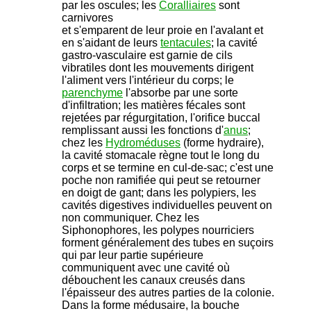
par les oscules; les
Coralliaires
sont
carnivores
et s'emparent de leur proie en l'avalant et
en s'aidant de leurs
tentacules
; la cavité
gastro-vasculaire est garnie de cils
vibratiles dont les mouvements dirigent
l'aliment vers l'intérieur du corps; le
parenchyme
l'absorbe par une sorte
d'infiltration; les matières fécales sont
rejetées par régurgitation, l'orifice buccal
remplissant aussi les fonctions d'
anus
;
chez les
Hydroméduses
(forme hydraire),
la cavité stomacale règne tout le long du
corps et se termine en cul-de-sac; c'est une
poche non ramifiée qui peut se retourner
en doigt de gant; dans les polypiers, les
cavités digestives individuelles peuvent on
non communiquer. Chez les
Siphonophores, les polypes nourriciers
forment généralement des tubes en suçoirs
qui par leur partie supérieure
communiquent avec une cavité où
débouchent les canaux creusés dans
l'épaisseur des autres parties de la colonie.
Dans la forme médusaire, la bouche