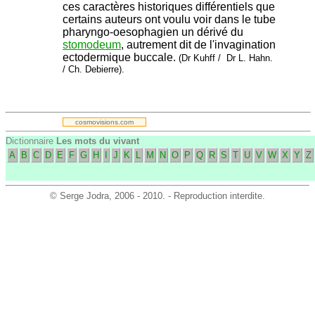
ces caractères historiques différentiels que
certains auteurs ont voulu voir dans le tube
pharyngo-oesophagien un dérivé du
stomodeum
, autrement dit de l'invagination
ectodermique buccale.
(Dr Kuhff / Dr L. Hahn.
/ Ch. Debierre).
.
cosmovisions.com
Dictionnaire
Les mots du vivant
A
B
C
D
E
F
G
H
I
J
K
L
M
N
O
P
Q
R
S
T
U
V
W
X
Y
Z
©
Serge Jodra
, 2006 - 2010. - Reproduction interdite.