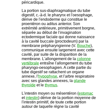
péricardique.
La portion sus-diaphragmatique du tube
digestif, c.-à-d. le pharynx et l'oesophage,
dérive de l'endoderme qui constitue le
proentéron ou aditus anterior. Son
extrémité antérieure, primitivement borgne,
séparée au début de l'invagination
ectodermique faciale qui donne naissance
à la cavité buccale (proctodeum) par la
membrane prépharyngienne (V.
Bouche
),
communique ensuite largement avec cette
cavité, par suite de la disparition de la
membrane. L'allongement de la
colonne
vertébrale
entraîne l'allongement du tube
pharyngo-oesophagien. A cette partie du
tube digestif se rattachent un organe
annexe, l'
hypophyse
, et l'arbre respiratoire
avec ses glandes annexes, la
glande
thyroïde
et le
thymus
.
L'intestin moyen ou mésentéron (
estomac
et
intestin
) dérive de la portion moyenne de
l'intestin primitif, de toute cette portion
autour de laquelle règne la cavité