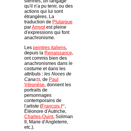
siennes, un langage
qu'il n'a pu tenir, ou des
actions qui lui sont
étrangères. La
traduction de
Plutarque
par
Amyot
est pleine
d'expressions qui font
anachronisme.
Les
peintres italiens
,
depuis la
Renaissance
,
ont commis bien des
anachronismes dans le
costume et dans les
attributs :
les Noces de
Cana
, de
Paul
Véronèse
, donnent les
portraits de
personnages
contemporains de
er
l'artiste (
François I
,
Éléonore d'Autriche,
Charles-Quint
, Soliman
II, Marie d'Angleterre,
etc.).