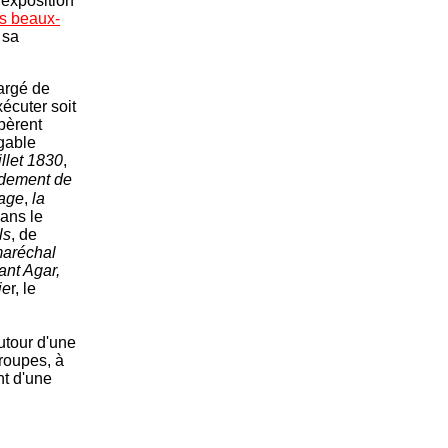
 exposition
s beaux-
 sa
hargé de
xécuter soit
upèrent
igable
illet 1830
,
dement de
Tage
,
la
ans le
ils
, de
aréchal
nt Agar,
ie
r, le
utour d'une
troupes, à
nt d'une