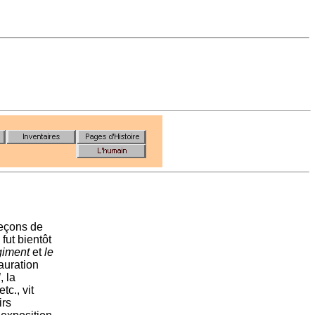
leçons de
fut bientôt
giment
et
le
auration
l
, la
 etc., vit
irs