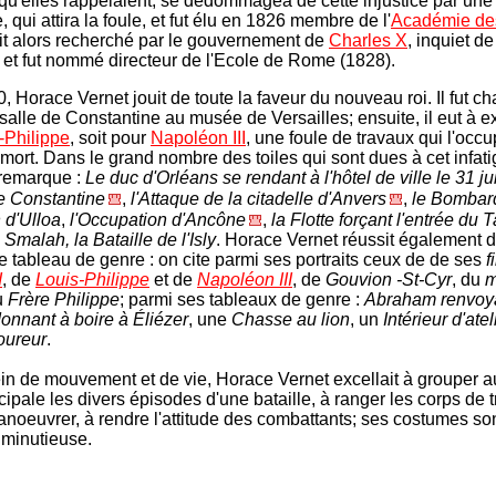
qu'elles rappelaient, se dédommagea de cette injustice par une
e, qui attira la foule, et fut élu en 1826 membre de l'
Académie de
 vit alors recherché par le gouvernement de
Charles X
, inquiet de
, et fut nommé directeur de l'Ecole de Rome (1828).
, Horace Vernet jouit de toute la faveur du nouveau roi. Il fut c
salle de Constantine au musée de Versailles; ensuite, il eut à e
-Philippe
, soit pour
Napoléon III
, une foule de travaux qui l'occ
 mort. Dans le grand nombre des toiles qui sont dues à cet infat
n remarque :
Le duc d'Orléans se rendant à l'hôtel de ville le 31 ju
e Constantine
,
l'Attaque de la citadelle d'Anvers
,
le Bombar
 d'Ulloa
,
l'Occupation d'Ancône
,
la Flotte forçant l'entrée du 
 Smalah, la Bataille de l'Isly
. Horace Vernet réussit également d
 le tableau de genre : on cite parmi ses portraits ceux de de ses
f
I
, de
Louis-Philippe
et de
Napoléon III
, de
Gouvion -St-Cyr
, du
m
du
Frère Philippe
; parmi ses tableaux de genre :
Abraham renvoya
nnant à boire à Éliézer
, une
Chasse au lion
, un
Intérieur d'atel
oureur
.
ein de mouvement et de vie, Horace Vernet excellait à grouper a
cipale les divers épisodes d'une bataille, à ranger les corps de 
manoeuvrer, à rendre l'attitude des combattants; ses costumes so
 minutieuse.