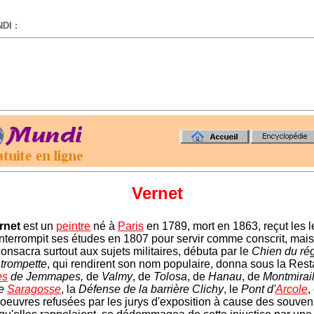
DI :
-
Vernet
rnet
est un
peintre
né à
Paris
en 1789, mort en 1863, reçut les 
interrompit ses études en 1807 pour servir comme conscrit, mais 
consacra surtout aux sujets militaires, débuta par le
Chien du ré
trompette
, qui rendirent son nom populaire, donna sous la Rest
es
de Jemmapes,
de
Valmy
, de
Tolosa
, de
Hanau
, de
Montmirai
de
Saragosse
, la
Défense de la barrière Clichy
, le
Pont d'
Arcole
,
 oeuvres refusées par les jurys d'exposition à cause des souven