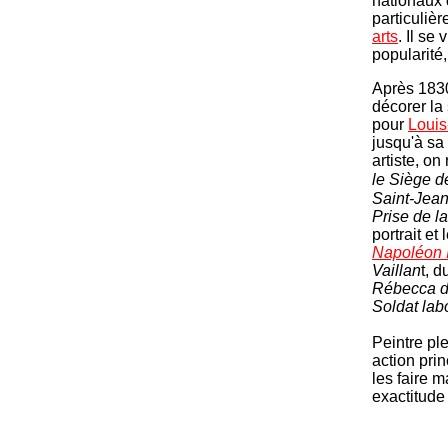
nationaux 
particulièr
arts
. Il se
popularité
Après 1830
décorer la 
pour
Louis
jusqu'à sa
artiste, o
le Siège d
Saint-Jean
Prise de la
portrait et
Napoléon 
Vaillan
t, 
Rébecca do
Soldat lab
Peintre pl
action prin
les faire 
exactitude