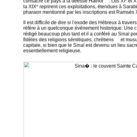
consacré ce pays à la déesse Hathor
. Les XI
et X
e
la XIX
reprirent ces exploitations, étendues à Sarabit,
pharaon mentionné par les inscriptions est Ramsès X
Il est difficile de dire si l'exode des Hébreux à traver
réfère à un quelconque événement historique. Une cho
rédigé beaucoup plus tard et il a conféré au Sinaï pou
fidèles des religions sémitiques, chrétiens
et mus
capitale, si bien que le Sinaï est devenu un lieu sacr
essentiellement religieuse.
-