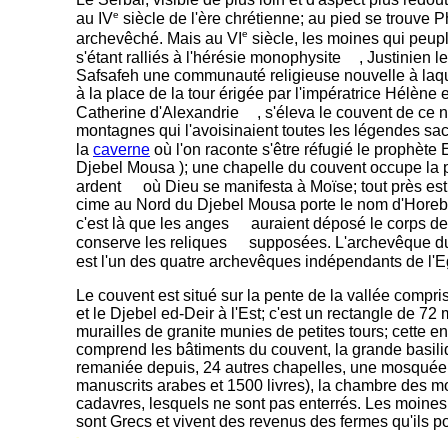
e
au IV
siècle de l'ère chrétienne; au pied se trouve P
e
archevêché. Mais au VI
siècle, les moines qui peupl
s'étant ralliés à l'hérésie monophysite
, Justinien 
Safsafeh une communauté religieuse nouvelle à laquel
à la place de la tour érigée par l'impératrice Hélène 
Catherine d'Alexandrie
, s'éleva le couvent de ce n
montagnes qui l'avoisinaient toutes les légendes sa
la
caverne
où l'on raconte s'être réfugié le prophète 
Djebel Mousa ); une chapelle du couvent occupe la 
ardent
où Dieu se manifesta à Moïse; tout près est 
cime au Nord du Djebel Mousa porte le nom d'Horeb.
c'est là que les anges
auraient déposé le corps de 
conserve les reliques
supposées. L'archevêque du 
est l'un des quatre archevêques indépendants de l'E
Le couvent est situé sur la pente de la vallée compri
et le Djebel ed-Deir à l'Est; c'est un rectangle de 72
murailles de granite munies de petites tours; cette en
comprend les bâtiments du couvent, la grande basiliq
remaniée depuis, 24 autres chapelles, une mosquée,
manuscrits arabes et 1500 livres), la chambre des mo
cadavres, lesquels ne sont pas enterrés. Les moines
sont Grecs et vivent des revenus des fermes qu'ils p
-