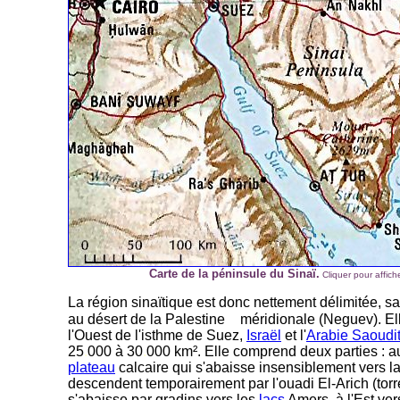
Carte de la péninsule du Sinaï.
Cliquer pour affiche
La région sinaïtique est donc nettement délimitée, sa
au désert de la Palestine
méridionale (Neguev). Ell
l'Ouest de l'isthme de Suez,
Israël
et l'
Arabie Saoudi
25
.
000 à 30
.
000 km². Elle comprend deux parties : au
plateau
calcaire qui s'abaisse insensiblement vers 
descendent temporairement par l'ouadi El-Arich (torren
s'abaisse par gradins vers les
lacs
Amers, à l'Est ver