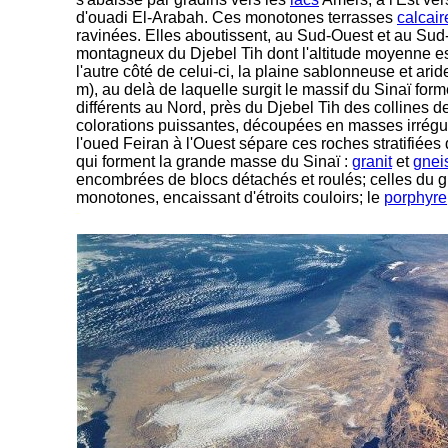
d'ouadi El-Arabah. Ces monotones terrasses
calcair
ravinées. Elles aboutissent, au Sud-Ouest et au Su
montagneux du Djebel Tih dont l'altitude moyenne e
l'autre côté de celui-ci, la plaine sablonneuse et a
m), au delà de laquelle surgit le massif du Sinaï for
différents au Nord, près du Djebel Tih des collines d
colorations puissantes, découpées en masses irrégul
l'oued Feiran à l'Ouest sépare ces roches stratifiées
qui forment la grande masse du Sinaï :
granit
et
gnei
encombrées de blocs détachés et roulés; celles du g
monotones, encaissant d'étroits couloirs; le
porphyre
-