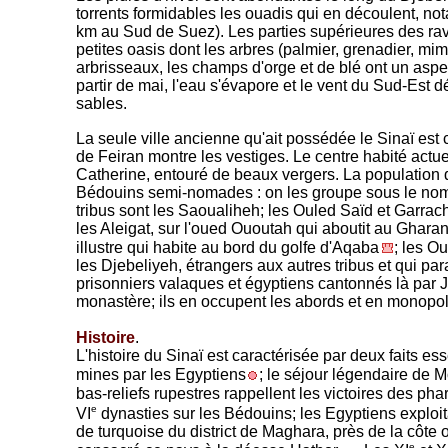
torrents formidables les ouadis qui en découlent, n
km au Sud de Suez). Les parties supérieures des r
petites oasis dont les arbres (palmier, grenadier, mi
arbrisseaux, les champs d'orge et de blé ont un aspec
partir de mai, l'eau s'évapore et le vent du Sud-Est
sables.
La seule ville ancienne qu'ait possédée le Sinaï est
de Feiran montre les vestiges. Le centre habité actue
Catherine, entouré de beaux vergers. La population d
Bédouins semi-nomades : on les groupe sous le nom 
tribus sont les Saoualiheh; les Ouled Saïd et Garrac
les Aleigat, sur l'oued Ououtah qui aboutit au Gharan
illustre qui habite au bord du golfe d'Aqaba
; les O
les Djebeliyeh, étrangers aux autres tribus et qui p
prisonniers valaques et égyptiens cantonnés là par J
monastère; ils en occupent les abords et en monopoli
Histoire
.
L'histoire du Sinaï est caractérisée par deux faits esse
mines par les Egyptiens
; le séjour légendaire de 
bas-reliefs rupestres rappellent les victoires des ph
e
VI
dynasties sur les Bédouins; les Egyptiens exploit
de turquoise du district de Maghara, près de la côte 
e