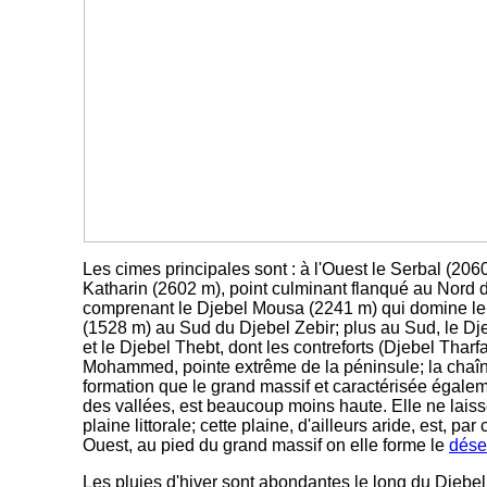
Les cimes principales sont : à l'Ouest le Serbal (206
Katharin (2602 m), point culminant flanqué au Nord 
comprenant le Djebel Mousa (2241 m) qui domine le
(1528 m) au Sud du Djebel Zebir; plus au Sud, le 
et le Djebel Thebt, dont les contreforts (Djebel Tharf
Mohammed, pointe extrême de la péninsule; la chaîn
formation que le grand massif et caractérisée égalem
des vallées, est beaucoup moins haute. Elle ne lais
plaine littorale; cette plaine, d'ailleurs aride, est, par
Ouest, au pied du grand massif on elle forme le
dése
Les pluies d'hiver sont abondantes le long du Djebel