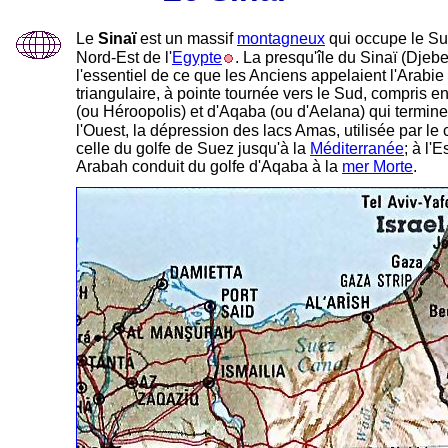
Le
Sinaï
est un massif
montagneux
qui occupe le S
Nord-Est de l'
Egypte
. La presqu'île du Sinaï (Djebe
l'essentiel de ce que les Anciens appelaient l'Arabie P
triangulaire, à pointe tournée vers le Sud, compris e
(ou Héroopolis) et d'Aqaba (ou d'Aelana) qui termin
l'Ouest, la dépression des lacs Amas, utilisée par le
celle du golfe de Suez jusqu'à la
Méditerranée
; à l'
Arabah conduit du golfe d'Aqaba à la
mer Morte
.
-