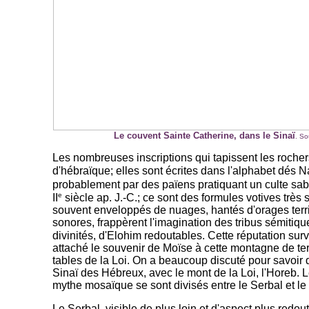
Le couvent Sainte Catherine, dans le Sinaï
. So
Les nombreuses inscriptions qui tapissent les rocher
d'hébraïque; elles sont écrites dans l'alphabet dés 
probablement par des païens pratiquant un culte sab
e
II
siècle ap. J.-C.; ce sont des formules votives très 
souvent enveloppés de nuages, hantés d'orages terr
sonores, frappèrent l'imagination des tribus sémitiqu
divinités, d'Elohim redoutables. Cette réputation surv
attaché le souvenir de Moïse à cette montagne de ter
tables de la Loi. On a beaucoup discuté pour savoir qu
Sinaï des Hébreux, avec le mont de la Loi, l'Horeb. L
mythe mosaïque se sont divisés entre le Serbal et l
Le Serbal, visible de plus loin et d'aspect plus redouta