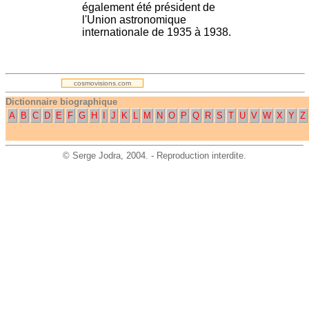
également été président de
l'Union astronomique
internationale de 1935 à 1938.
.
cosmovisions.com
Dictionnaire biographique
A
B
C
D
E
F
G
H
I
J
K
L
M
N
O
P
Q
R
S
T
U
V
W
X
Y
Z
©
Serge Jodra
, 2004. - Reproduction interdite.