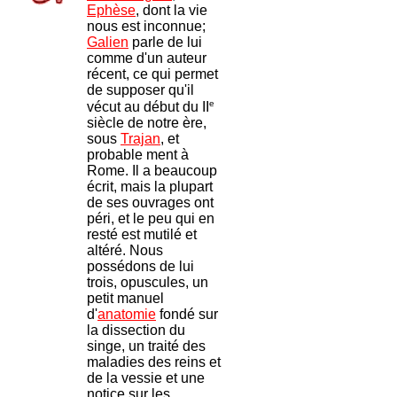
Ephèse
, dont la vie
nous est inconnue;
Galien
parle de lui
comme d'un auteur
récent, ce qui permet
de supposer qu'il
e
vécut au début du II
siècle de notre ère,
sous
Trajan
, et
probable ment à
Rome. Il a beaucoup
écrit, mais la plupart
de ses ouvrages ont
péri, et le peu qui en
resté est mutilé et
altéré. Nous
possédons de lui
trois, opuscules, un
petit manuel
d'
anatomie
fondé sur
la dissection du
singe, un traité des
maladies des reins et
de la vessie et une
notice sur les,