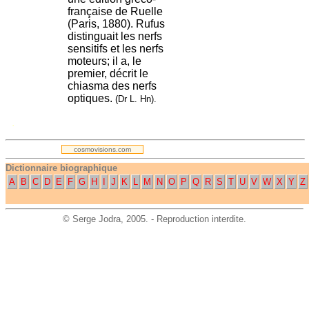
française de Ruelle
(Paris, 1880). Rufus
distinguait les nerfs
sensitifs et les nerfs
moteurs; il a, le
premier, décrit le
chiasma des nerfs
optiques.
(Dr L. Hn).
.
cosmovisions.com
Dictionnaire biographique
A
B
C
D
E
F
G
H
I
J
K
L
M
N
O
P
Q
R
S
T
U
V
W
X
Y
Z
©
Serge Jodra
, 2005. - Reproduction interdite.