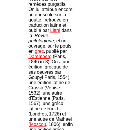
remèdes purgatifs.
On lui attribue encore
un opuscule sur la
goutte, retrouvé en
traduction latine et
publié par
Littré
dans
la
Revue
philologique
, et un
ouvrage, sur le pouls,
en
grec
, publié par
Daremberg
(Paris,
1846 in-8). On a une
édition grecque de
ses oeuvres par
Goupyl Paris, 1554);
une édition latine de
Crasso (Venise,
1532), une autre
d'Estienne (Paris,
1567), une gréco
latine de Rinch
(Londres, 1726) et
une autre de Mathaei
(
Moscou
, 1806); enfin
une édition gréco-