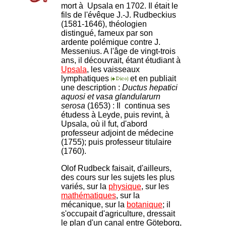
mort à Upsala en 1702. Il était le
fils de l'évêque J.-J. Rudbeckius
(1581-1646), théologien
distingué, fameux par son
ardente polémique contre J.
Messenius. A l'âge de vingt-trois
ans, il découvrait, étant étudiant à
Upsala
, les vaisseaux
lymphatiques
et en publiait
une description :
Ductus hepatici
aquosi et vasa glandularurn
serosa
(1653) : Il continua ses
étudess à Leyde, puis revint, à
Upsala, où il fut, d'abord
professeur adjoint de médecine
(1755); puis professeur titulaire
(1760).
Olof Rudbeck faisait, d'ailleurs,
des cours sur les sujets les plus
variés, sur la
physique
, sur les
mathématiques
, sur la
mécanique, sur la
botanique
; il
s'occupait d'agriculture, dressait
le plan d'un canal entre Göteborg,