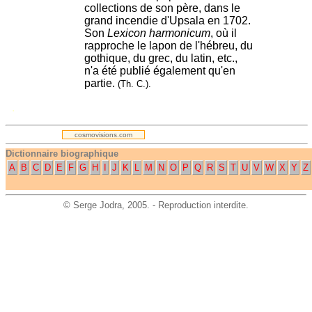
collections de son père, dans le
grand incendie d'Upsala en 1702.
Son
Lexicon harmonicum
, où il
rapproche le lapon de l'hébreu, du
gothique, du grec, du latin, etc.,
n'a été publié également qu'en
partie.
(Th. C.).
.
cosmovisions.com
Dictionnaire biographique
A
B
C
D
E
F
G
H
I
J
K
L
M
N
O
P
Q
R
S
T
U
V
W
X
Y
Z
©
Serge Jodra
, 2005. - Reproduction interdite.