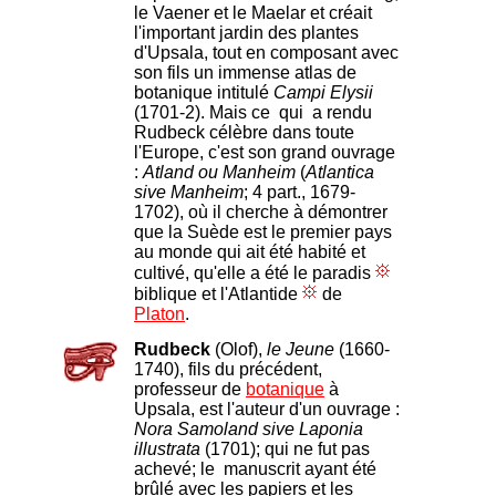
le Vaener et le Maelar et créait
l'important jardin des plantes
d'Upsala, tout en composant avec
son fils un immense atlas de
botanique intitulé
Campi Elysii
(1701-2). Mais ce qui a rendu
Rudbeck célèbre dans toute
l'Europe, c'est son grand ouvrage
:
Atland ou Manheim
(
Atlantica
sive Manheim
; 4 part., 1679-
1702), où il cherche à démontrer
que la Suède est le premier pays
au monde qui ait été habité et
cultivé, qu'elle a été le paradis
biblique et l'Atlantide
de
Platon
.
Rudbeck
(Olof),
le Jeune
(1660-
1740), fils du précédent,
professeur de
botanique
à
Upsala, est l'auteur d'un ouvrage :
Nora Samoland sive Laponia
illustrata
(1701); qui ne fut pas
achevé; le manuscrit ayant été
brûlé avec les papiers et les