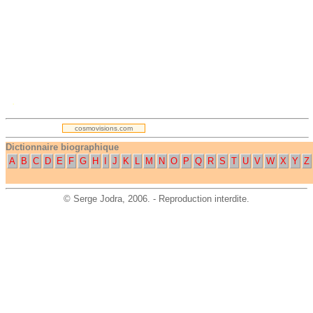
.
cosmovisions.com
Dictionnaire biographique
A
B
C
D
E
F
G
H
I
J
K
L
M
N
O
P
Q
R
S
T
U
V
W
X
Y
Z
©
Serge Jodra
, 2006. - Reproduction interdite.