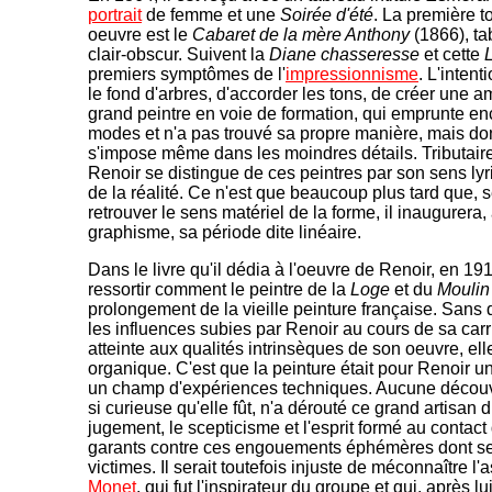
portrait
de femme et une
Soirée d'été
. La première 
oeuvre est le
Cabaret de la mère Anthony
(1866), tab
clair-obscur. Suivent la
Diane chasseresse
et cette
premiers symptômes de l'
impressionnisme
. L'inten
le fond d'arbres, d'accorder les tons, de créer une
grand peintre en voie de formation, qui emprunte en
modes et n'a pas trouvé sa propre manière, mais dont
s'impose même dans les moindres détails. Tributair
Renoir se distingue de ces peintres par son sens ly
de la réalité. Ce n'est que beaucoup plus tard que, 
retrouver le sens matériel de la forme, il inaugurera, 
graphisme, sa période dite linéaire.
Dans le livre qu'il dédia à l'oeuvre de Renoir, en 191
ressortir comment le peintre de la
Loge
et du
Moulin 
prolongement de la vieille peinture française. Sans d
les influences subies par Renoir au cours de sa carri
atteinte aux qualités intrinsèques de son oeuvre, elle
organique. C'est que la peinture était pour Renoir u
un champ d'expériences techniques. Aucune découve
si curieuse qu'elle fût, n'a dérouté ce grand artisan d
jugement, le scepticisme et l'esprit formé au contact
garants contre ces engouements éphémères dont se
victimes. Il serait toutefois injuste de méconnaître l
Monet
, qui fut l'inspirateur du groupe et qui, après lu