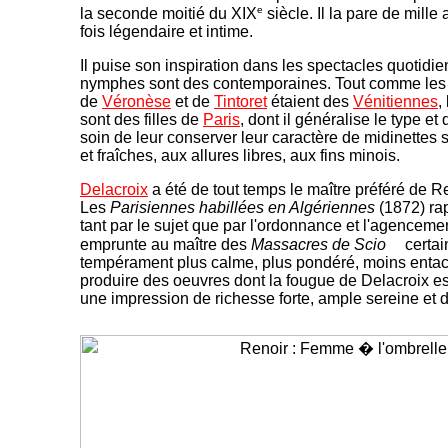
e
la seconde moitié du XIX
siècle. Il la pare de mille 
fois légendaire et intime.
Il puise son inspiration dans les spectacles quotidi
nymphes sont des contemporaines. Tout comme les
de
Véronèse
et de
Tintoret
étaient des
Vénitiennes
,
sont des filles de
Paris
, dont il généralise le type et 
soin de leur conserver leur caractère de midinettes 
et fraîches, aux allures libres, aux fins minois.
Delacroix
a été de tout temps le maître préféré de Reno
Les
Parisiennes habillées en Algériennes
(1872) ra
tant par le sujet que par l'ordonnance et l'agencemen
emprunte au maître des
Massacres de Scio
certai
tempérament plus calme, plus pondéré, moins entac
produire des oeuvres dont la fougue de Delacroix e
une impression de richesse forte, ample sereine et 
-