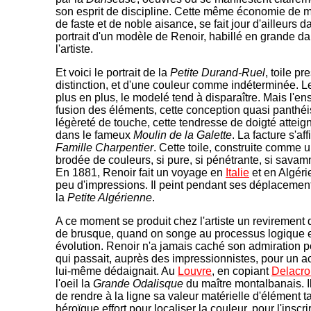
son esprit de discipline. Cette même économie de m
de faste et de noble aisance, se fait jour d'ailleurs d
portrait d'un modèle de Renoir, habillé en grande da
l'artiste.
Et voici le portrait de la
Petite Durand-Ruel
, toile p
distinction, et d'une couleur comme indéterminée. 
plus en plus, le modelé tend à disparaître. Mais l'en
fusion des éléments, cette conception quasi panthéi
légèreté de touche, cette tendresse de doigté atteig
dans le fameux
Moulin de la Galette
. La facture s'af
Famille Charpentier
. Cette toile, construite comme 
brodée de couleurs, si pure, si pénétrante, si savamm
En 1881, Renoir fait un voyage en
Italie
et en Algéri
peu d'impressions. Il peint pendant ses déplacemen
la
Petite Algérienne
.
A ce moment se produit chez l'artiste un revirement q
de brusque, quand on songe au processus logique et 
évolution. Renoir n'a jamais caché son admiration 
qui passait, auprès des impressionnistes, pour un
lui-même dédaignait. Au
Louvre
, en copiant
Delacro
l'oeil la
Grande Odalisque
du maître montalbanais. Il
de rendre à la ligne sa valeur matérielle d'élément tan
héroïque effort pour localiser la couleur, pour l'inscr