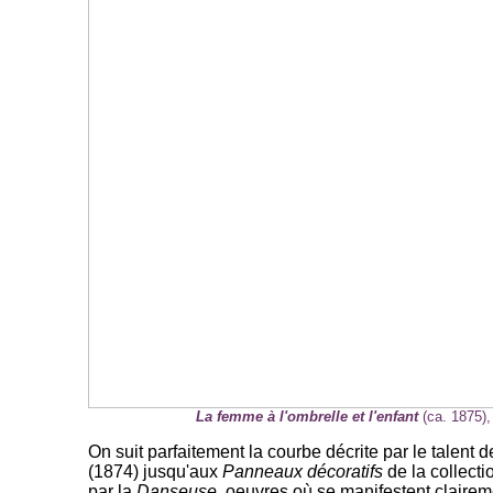
La femme à l'ombrelle et l'enfant
(ca. 1875),
On suit parfaitement la courbe décrite par le talent d
(1874) jusqu'aux
Panneaux décoratifs
de la collecti
par la
Danseuse
, oeuvres où se manifestent claire