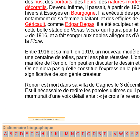
des
nus
, des
portraits
, des
fleurs
, des
natures-morte
décoratifs
. Devenu infirme, il passait, à partir de 1
hivers à Essoyes en
Bourgogne
. Il a exécuté des po
notamment de sa femme allaitant, et des effigies d
Géricault
, comme
Edgar Degas
, il a été sculpteur e
cette belle statue de
Venus Victrix
qui figura pour la
» de 1916, et a fait songer aux nobles allégories d'Ar
la
Flore
.
Entre 1916 et sa mort, en 1919, un nouveau modèle,
une centaine de toiles, parmi ses plus réussies. L'on
manière de Renoir, l'on peut en discuter le dessin et 
On ne niera pas qu'elle constitue l'expression la plu
significative de son génie créateur.
Renoir est mort dans sa villa de Cagnes le 3 décemb
Est-il nécessaire de redire les paroles ultimes qu'il 
murmurait d'une voix défaillante : « je crois faire e
.
cosmovisions.com
Dictionnaire biographique
A
B
C
D
E
F
G
H
I
J
K
L
M
N
O
P
Q
R
S
T
U
V
W
X
Y
Z