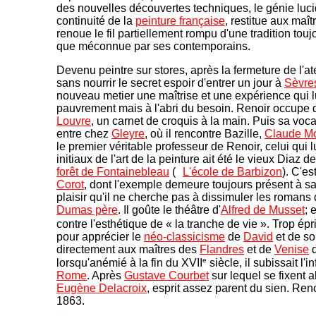
des nouvelles découvertes techniques, le génie lucid
continuité de la
peinture française
, restitue aux maît
renoue le fil partiellement rompu d'une tradition touj
que méconnue par ses contemporains.
Devenu peintre sur stores, après la fermeture de l'atel
sans nourrir le secret espoir d'entrer un jour à
Sèvre
nouveau metier une maîtrise et une expérience qui l
pauvrement mais à l'abri du besoin. Renoir occupe déj
Louvre
, un carnet de croquis à la main. Puis sa vocat
entre chez
Gleyre
, où il rencontre Bazille,
Claude M
le premier véritable professeur de Renoir, celui qui l
initiaux de l'art de la peinture ait été le vieux Diaz 
forêt de Fontainebleau
(
L'école de Barbizon
). C'est
Corot
, dont l'exemple demeure toujours présent à s
plaisir qu'il ne cherche pas à dissimuler les romans 
Dumas père
. Il goûte le théâtre d'
Alfred de Musset
; 
contre l'esthétique de « la tranche de vie ». Trop épr
pour apprécier le
néo-classicisme
de
David
et de son
directement aux maîtres des
Flandres
et de
Venise
q
e
lorsqu'anémié à la fin du XVII
siècle, il subissait l
Rome
. Après
Gustave Courbet
sur lequel se fixent a
Eugène Delacroix
, esprit assez parent du sien. Ren
1863.
--