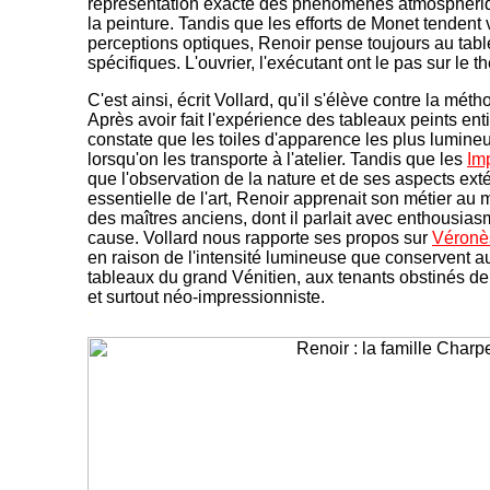
représentation exacte des phénomènes atmosphérique
la peinture. Tandis que les efforts de Monet tendent 
perceptions optiques, Renoir pense toujours au tabl
spécifiques. L'ouvrier, l'exécutant ont le pas sur le th
C'est ainsi, écrit Vollard, qu'il s'élève contre la mét
Après avoir fait l'expérience des tableaux peints enti
constate que les toiles d'apparence les plus lumin
lorsqu'on les transporte à l'atelier. Tandis que les
Im
que l'observation de la nature et de ses aspects exté
essentielle de l'art, Renoir apprenait son métier au 
des maîtres anciens, dont il parlait avec enthousia
cause. Vollard nous rapporte ses propos sur
Véronè
en raison de l'intensité lumineuse que conservent a
tableaux du grand Vénitien, aux tenants obstinés de
et surtout néo-impressionniste.
-