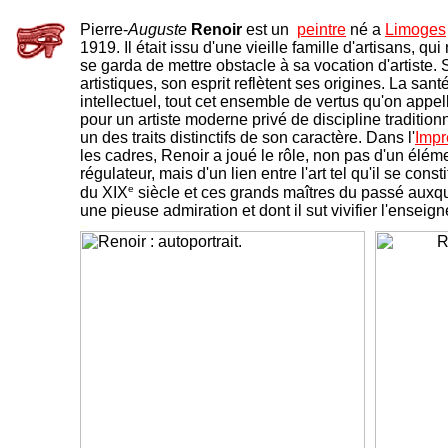
Pierre-
Auguste
Renoir
est un
peintre
né a
Limoges
1919. Il était issu d'une vieille famille d'artisans,
se garda de mettre obstacle à sa vocation d'artiste
artistiques, son esprit reflètent ses origines. La sant
intellectuel, tout cet ensemble de vertus qu'on appel
pour un artiste moderne privé de discipline traditionn
un des traits distinctifs de son caractère. Dans l'
Impr
les cadres, Renoir a joué le rôle, non pas d'un élém
régulateur, mais d'un lien entre l'art tel qu'il se consti
e
du XIX
siècle et ces grands maîtres du passé auxque
une pieuse admiration et dont il sut vivifier l'enseig
--