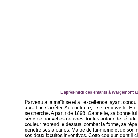
L'après-midi des enfants à Wargemont
(1
Parvenu à la maîtrise et à l'excellence, ayant conqu
aurait pu s'arrêter. Au contraire, il se renouvelle. Ent
se cherche. A partir de 1893, Gabrielle, sa bonne lu
série de nouvelles oeuvres, toutes autour de l'étude
couleur reprend le dessus, combat la forme, se répan
pénètre ses arcanes. Maître de lui-même et de son mé
ses deux facultés inventives. Cette couleur, dont il 