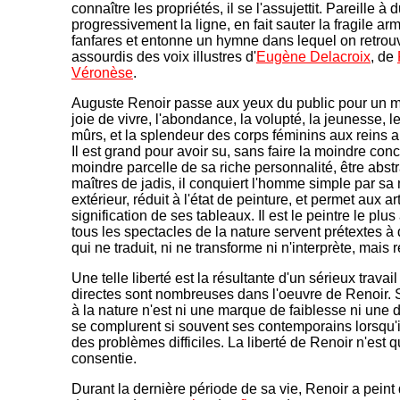
connaître les propriétés, il se l'assujettit. Pareille à
progressivement la ligne, en fait sauter la fragile arm
fanfares et entonne un hymne dans lequel on retrou
assourdis des voix illustres d'
Eugène Delacroix
, de
Véronèse
.
Auguste Renoir passe aux yeux du public pour un maî
joie de vivre, l'abondance, la volupté, la jeunesse, l
mûrs, et la splendeur des corps féminins aux reins 
Il est grand pour avoir su, sans faire la moindre con
moindre parcelle de sa riche personnalité, être abstrai
maîtres de jadis, il conquiert l'homme simple par s
extérieur, réduit à l'état de peinture, et permet aux ar
signification de ses tableaux. Il est le peintre le plu
tous les spectacles de la nature servent prétextes à 
qui ne traduit, ni ne transforme ni n'interprète, mais 
Une telle liberté est la résultante d'un sérieux trava
directes sont nombreuses dans l'oeuvre de Renoir.
à la nature n'est ni une marque de faiblesse ni une 
se complurent si souvent ses contemporains lorsqu'i
des problèmes difficiles. La liberté de Renoir n'est 
consentie.
Durant la dernière période de sa vie, Renoir a pein