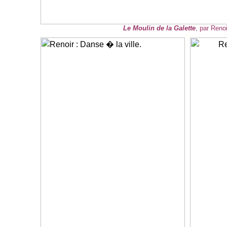
Le Moulin de la Galette
, par Renoi
---