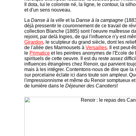
Il dota, lui le coloriste né, la ligne, le contour, la si
et d'un sens nouveau.
La
Danse à la ville
et la
Danse à la campagne
(1883
déjà pressentir le couronnement de ce travail de rév
collection Blanche (1885) sont l'oeuvre maîtresse d
rejoint, par delà Ingres, de qui l'influence n'y est m
Girardon
, le sculpteur du grand siècle, dont les relie
de l'allée des Marmousets à
Versailles
. Il est peut-
le
Primatice
et les peintres anonymes de l'Ecole de 
spirituels de cette oeuvre. Il est du reste assez diffic
influences étrangères chez Renoir, qui parvient touj
mais à les intégrer. Contentons-nous de dire que la 
sur porcelaine éclate ici dans toute son ampleur. Qu
l'impressionnisme et même du Renoir somptueux et fe
de lumière dans le
Déjeuner des Canotiers
!
-