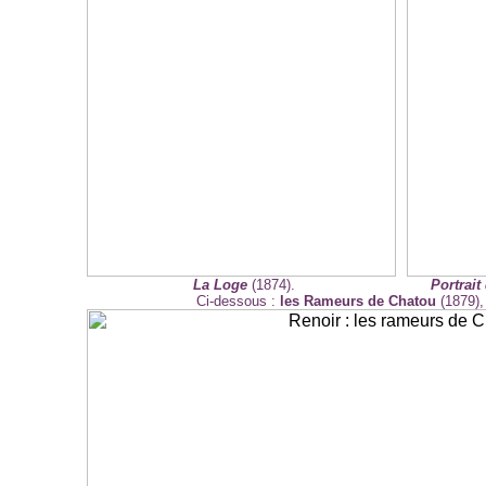
La Loge
(1874).
Portrai
Ci-dessous :
les Rameurs de Chatou
(1879),
-