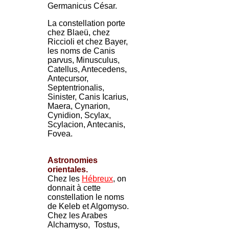
Germanicus César.
La constellation porte
chez Blaeü, chez
Riccioli et chez Bayer,
les noms de Canis
parvus, Minusculus,
Catellus, Antecedens,
Antecursor,
Septentrionalis,
Sinister, Canis Icarius,
Maera, Cynarion,
Cynidion, Scylax,
Scylacion, Antecanis,
Fovea.
Astronomies
orientales.
Chez les
Hébreux
, on
donnait à cette
constellation le noms
de Keleb et Algomyso.
Chez les Arabes
Alchamyso, Tostus,