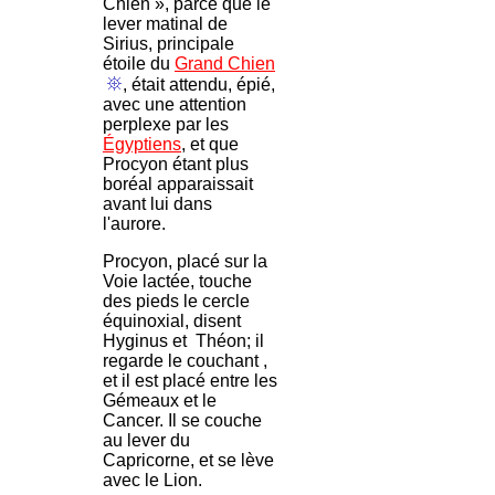
Chien », parce que le
lever matinal de
Sirius, principale
étoile du
Grand Chien
, était attendu, épié,
avec une attention
perplexe par les
Égyptiens
, et que
Procyon étant plus
boréal apparaissait
avant lui dans
l'aurore.
Procyon, placé sur la
Voie lactée, touche
des pieds le cercle
équinoxial, disent
Hyginus et Théon; il
regarde le couchant ,
et il est placé entre les
Gémeaux et le
Cancer. Il se couche
au lever du
Capricorne, et se lève
avec le Lion.