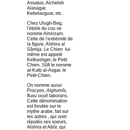
Assatus, Alcheleb
Alasagar,
Kebelazguar, etc.
Chez Ulugh-Beg,
l'étoile du cou se
nomme Almirzam.
Celle de l'extrémité de
la figure, Alshira al
Sâmija. Le Chien lui-
même est appelé
Kelbashger, le Petit
Chien. Sûfi le nomme
al-Kalb al-Asgar, le
Petit-Chien.
On nomme aussi
Procyon,
Alghomîs,
fluxu oculi laborans
.
Cette dénomination
est fondée sur le
mythe arabe, fait sur
les astres , qui sont
réputés ses soeurs,
Alshira et Abûr, qui