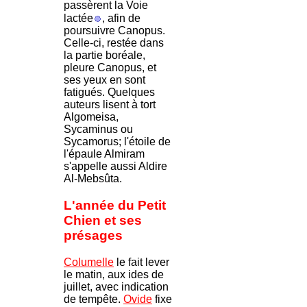
passèrent la Voie
lactée
, afin de
poursuivre Canopus.
Celle-ci, restée dans
la partie boréale,
pleure Canopus, et
ses yeux en sont
fatigués. Quelques
auteurs lisent à tort
Algomeisa,
Sycaminus ou
Sycamorus; l'étoile de
l'épaule Almiram
s'appelle aussi Aldire
Al-Mebsûta.
L'année du Petit
Chien et ses
présages
Columelle
le fait lever
le matin, aux ides de
juillet, avec indication
de tempête.
Ovide
fixe