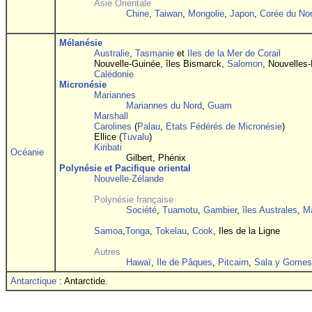
Asie Orientale
Chine
,
Taiwan
,
Mongolie
,
Japon
,
Corée du No
-
Mélanésie
Australie
,
Tasmanie
et
Iles de la Mer de Corail
Nouvelle-Guinée, îles Bismarck,
Salomon
, Nouvelles-
Calédonie
Micronésie
Mariannes
Mariannes du Nord
,
Guam
Marshall
Carolines
(
Palau
,
Etats Fédérés de Micronésie
)
Ellice (
Tuvalu
)
Kiribati
Océanie
Gilbert, Phénix
Polynésie et Pacifique oriental
Nouvelle-Zélande
-
Polynésie française
Société
,
Tuamotu
,
Gambier
,
îles Australes
,
M
-
Samoa
,
Tonga
,
Tokelau
,
Cook
, Iles de la Ligne
-
Autres
Hawaï
,
Ile de Pâques
,
Pitcairn
,
Sala y Gomes
Antarctique
: Antarctide.
.