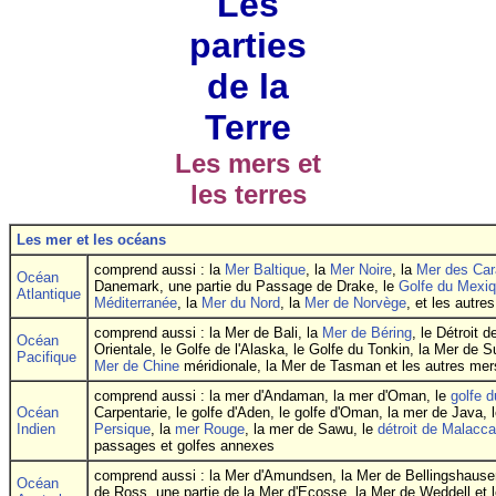
Les
parties
de la
Terre
Les mers et
les terres
Les mer et les océans
comprend aussi : la
Mer Baltique
, la
Mer Noire
, la
Mer des Car
Océan
Danemark, une partie du Passage de Drake, le
Golfe du Mexi
Atlantique
Méditerranée
, la
Mer du Nord
, la
Mer de Norvège
, et les autre
comprend aussi : la Mer de Bali, la
Mer de Béring
, le Détroit 
Océan
Orientale, le Golfe de l'Alaska, le Golfe du Tonkin, la Mer de 
Pacifique
Mer de Chine
méridionale, la Mer de Tasman et les autres mer
comprend aussi : la mer d'Andaman, la mer d'Oman, le
golfe 
Océan
Carpentarie, le golfe d'Aden, le golfe d'Oman, la mer de Java, 
Indien
Persique
, la
mer Rouge
, la mer de Sawu, le
détroit de Malacca
passages et golfes annexes
comprend aussi : la Mer d'Amundsen, la Mer de Bellingshause
Océan
de Ross, une partie de la Mer d'Ecosse, la Mer de Weddell et 