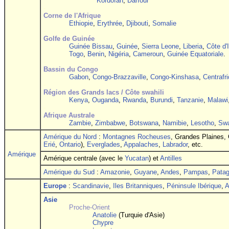
Kordofan
,
Darfour
-
Corne de l'Afrique
Ethiopie
,
Erythrée
,
Djibouti
,
Somalie
-
Golfe de Guinée
Guinée Bissau
,
Guinée
,
Sierra Leone
,
Liberia
,
Côte d'
Togo
,
Benin
,
Nigéria
,
Cameroun
,
Guinée Equatoriale
.
-
Bassin du Congo
Gabon
,
Congo-Brazzaville
,
Congo-Kinshasa
,
Centrafr
-
Région des Grands lacs / Côte swahili
Kenya
,
Ouganda
,
Rwanda
,
Burundi
,
Tanzanie
,
Malawi
-
Afrique Australe
Zambie
,
Zimbabwe
,
Botswana
,
Namibie
,
Lesotho
,
Swa
Amérique du Nord
:
Montagnes Rocheuses
, Grandes Plaines,
Erié
,
Ontario
),
Everglades
,
Appalaches
,
Labrador
, etc.
Amérique
Amérique centrale (avec le
Yucatan
) et
Antilles
Amérique du Sud
:
Amazonie
,
Guyane
,
Andes
,
Pampas
,
Patag
Europe
:
Scandinavie
,
Iles Britanniques
,
Péninsule Ibérique
,
A
Asie
Proche-Orient
Anatolie
(Turquie d'Asie)
Chypre