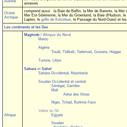
Austral
annexes
comprend aussi : la Baie de Baffin, la Mer de Barents, la Mer 
Océan
Mer Est-Sibérienne, la Mer du Groenland, la Baie d'Hudson, le 
Arctique
Laptev, le
golfe de Kotzebue
, le Passage du Nord-Ouest et le
Les continents et les îles
Maghreb
/ Afrique du Nord
Maroc
Algérie
Touât
,
Tidikelt
,
Tademait
,
Gourara
,
Hoggar
-
Tunisie
,
Libye
-
Sahara
et
Sahel
Sahara Occidental
,
Mauritanie
-
Soudan Occidental et central
Sénégal
,
Gambie
Mali
Adrar des Iforas
Niger
,
Tchad
,
Burkina Faso
-
Vallée du Nil
Afrique
Egypte
Soudan