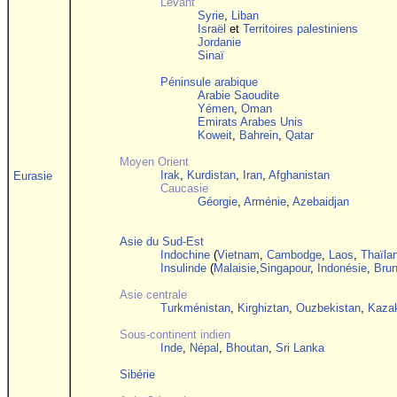
Levant
Syrie
,
Liban
Israël
et
Territoires palestiniens
Jordanie
Sinaï
-
Péninsule arabique
Arabie Saoudite
Yémen
,
Oman
Emirats Arabes Unis
Koweit
,
Bahrein
,
Qatar
-
Moyen Orient
Irak
,
Kurdistan
,
Iran
,
Afghanistan
Eurasie
Caucasie
Géorgie
,
Arménie
,
Azebaidjan
-
-
Asie du Sud-Est
Indochine
(
Vietnam
,
Cambodge
,
Laos
,
Thaïla
Insulinde
(
Malaisie
,
Singapour
,
Indonésie
,
Brun
-
Asie centrale
Turkménistan
,
Kirghiztan
,
Ouzbekistan
,
Kaza
-
Sous-continent indien
Inde
,
Népal
,
Bhoutan
,
Sri Lanka
-
Sibérie
-