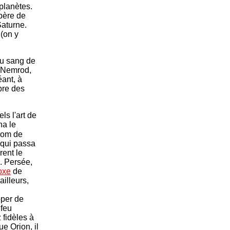
planètes.
 père de
Saturne.
(on y
Du sang de
t Nemrod,
éant, à
bre des
ls l'art de
na le
 nom de
 qui passa
rent le
. Persée,
oxe
de
ailleurs,
pper de
 feu
 fidèles à
e Orion, il