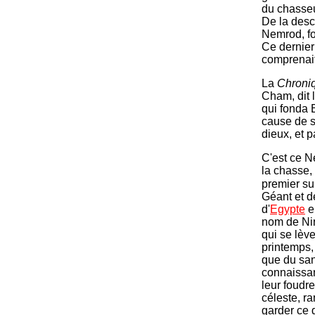
du chasseu
De la desc
Nemrod, f
Ce dernier
comprenait 
La
Chroniq
Cham, dit 
qui fonda 
cause de s
dieux, et p
C'est ce N
la chasse, 
premier su
Géant et d
d'
Egypte
e
nom de Nin
qui se lèv
printemps,
que du sa
connaissan
leur foudre
céleste, r
garder ce 