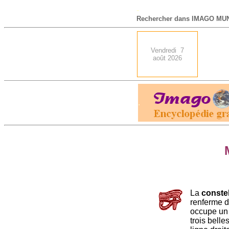
-
Rechercher dans IMAGO MUN
Vendredi 7
août 2026
.
L
a
constel
renferme d
occupe un 
trois belle