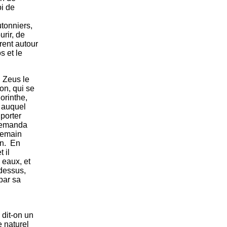
oi de
utonniers,
urir, de
rent autour
s et le
. Zeus le
ion, qui se
Corinthe,
, auquel
porter
r demanda
 demain
in. En
 il
s eaux, et
 dessus,
 par sa
, dit-on un
e naturel