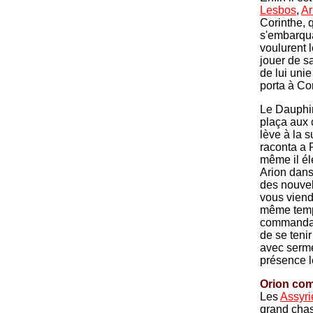
Lesbos
,
Ar
Corinthe, q
s'embarqua
voulurent l
jouer de sa
de lui unie
porta à Co
Le Dauphin
plaça aux 
lève à la s
raconta a 
même il él
Arion dans 
des nouvell
vous viend
même temps
commanda à 
de se teni
avec sermen
présence le
Orion co
Les
Assyri
grand chass