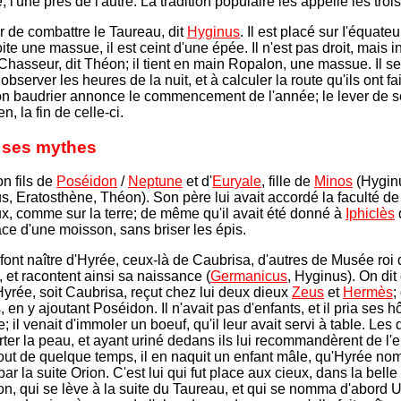
e, l'une près de l'autre. La tradition populaire les appelle les troi
ir de combattre le Taureau, dit
Hyginus
. Il est placé sur I'équateur
ite une massue, il est ceint d'une épée. Il n'est pas droit, mais i
hasseur, dit Théon; il tient en main Ropalon, une massue. Il se
observer les heures de la nuit, et à calculer la route qu'ils ont fa
on baudrier annonce le commencement de l'année; le lever de s
n, la fin de celle-ci.
t ses mythes
on fils de
Poséidon
/
Neptune
et d'
Euryale
, fille de
Minos
(Hygin
, Eratosthène, Théon). Son père lui avait accordé la faculté d
ux, comme sur la terre; de même qu'il avait été donné à
Iphiclès
ace d'une moisson, sans briser les épis.
 font naître d'Hyrée, ceux-là de Caubrisa, d'autres de Musée roi
, et racontent ainsi sa naissance (
Germanicus
, Hyginus). On dit
 Hyrée, soit Caubrisa, reçut chez lui deux dieux
Zeus
et
Hermès
;
s, en y ajoutant Poséidon. Il n'avait pas d'enfants, et il pria ses h
; il venait d'immoler un boeuf, qu'il leur avait servi à table. Les 
rter la peau, et ayant uriné dedans ils lui recommandèrent de l'e
bout de quelque temps, il en naquit un enfant mâle, qu'Hyrée n
 par la suite Orion. C'est lui qui fut place aux cieux, dans la belle
on, qui se lève à la suite du Taureau, et qui se nomma d'abord Ur