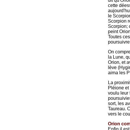
dit qu'Orio
cette déess
aujourd'hui
le Scorpion
Scorpion r
Scorpion; 
peint Orion
Toutes ces
poursuivre
On compren
la Lune, qu
Orion, et 
lève (Hygi
aima les P
La proximi
Pléione et 
voulu leur 
poursuivie
sort, les 
Taureau. C
vers le co
Orion com
Enfin il es