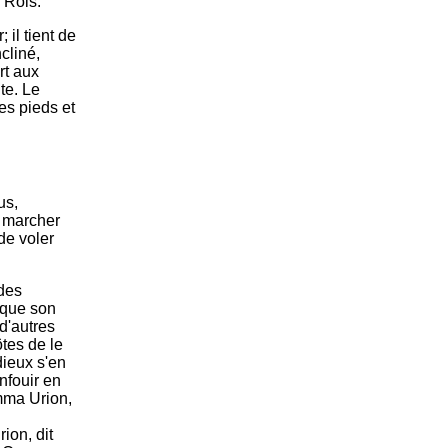
s Rois.
; il tient de
ncliné,
rt aux
ite. Le
es pieds et
us,
e marcher
de voler
 des
 que son
 d'autres
ôtes de le
dieux s'en
nfouir en
omma Urion,
ion, dit