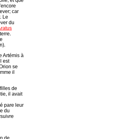
oile, et que
u'encore
ever; car
. Le
ever du
ratus
terre.
le
n).
e Artémis à
l est
 Orion se
omme il
filles de
e, il avait
é pare leur
ue du
rsuivre
en de