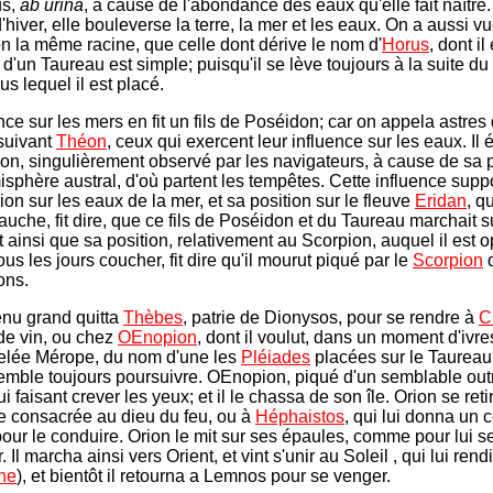
us,
ab urina
, à cause de l'abondance des eaux qu'elle fait naître.
'hiver, elle bouleverse la terre, la mer et les eaux. On a aussi v
n la même racine, que celle dont dérive le nom d'
Horus
, dont il 
n d'un Taureau est simple; puisqu'il se lève toujours à la suite d
us lequel il est placé.
nce sur les mers en fit un fils de Poséidon; car on appela astres
suivant
Théon
, ceux qui exercent leur influence sur les eaux. Il ét
on, singulièrement observé par les navigateurs, à cause de sa p
isphère austral, d'où partent les tempêtes. Cette influence sup
ion sur les eaux de la mer, et sa position sur le fleuve
Eridan
, q
auche, fit dire, que ce fils de Poséidon et du Taureau marchait s
 ainsi que sa position, relativement au Scorpion, auquel il est o
 tous les jours coucher, fit dire qu'il mourut piqué par le
Scorpion
ons.
nu grand quitta
Thèbes
, patrie de Dionysos, pour se rendre à
C
de vin, ou chez
OEnopion
, dont il voulut, dans un moment d'ivre
ppelée Mérope, du nom d'une les
Pléiades
placées sur le Taureau,
emble toujours poursuivre. OEnopion, piqué d'un semblable out
ui faisant crever les yeux; et il le chassa de son île. Orion se reti
île consacrée au dieu du feu, ou à
Héphaistos
, qui lui donna un c
our le conduire. Orion le mit sur ses épaules, comme pour lui se
. Il marcha ainsi vers Orient, et vint s'unir au Soleil , qui lui rend
ne
), et bientôt il retourna a Lemnos pour se venger.