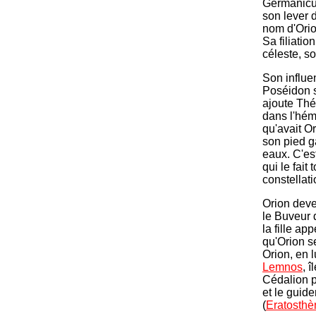
Germanic
son lever d
nom d'Orio
Sa filiatio
céleste, so
Son influe
Poséidon 
ajoute Thé
dans l'hém
qu'avait Or
son pied g
eaux. C'est
qui le fait
constellati
Orion deve
le Buveur 
la fille a
qu'Orion s
Orion, en l
Lemnos
, 
Cédalion p
et le guider
(
Eratosthè