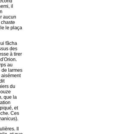
second
emi, il
on
er aucun
a chaste
le le plaça
qui fâcha
essus des
esse à tirer
 d'Orion.
orps au
p de larmes
r aisément
dit
miers du
 douze
, que la
tation
piqué, et
uche. Ces
manicus).
lières. Il