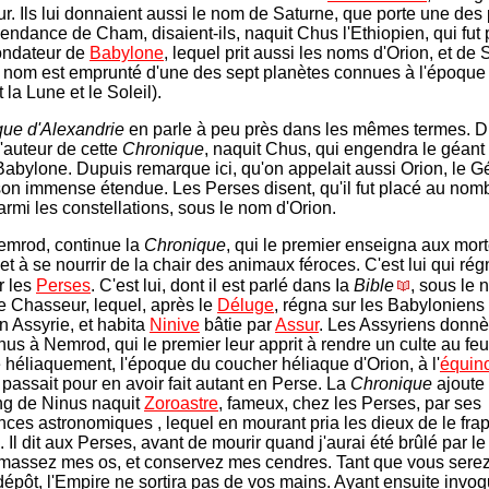
r. Ils lui donnaient aussi le nom de Saturne, que porte une des 
endance de Cham, disaient-ils, naquit Chus l'Ethiopien, qui fut
ondateur de
Babylone
, lequel prit aussi les noms d'Orion, et de 
 nom est emprunté d'une des sept planètes connues à l'époque 
la Lune et le Soleil).
ue d'Alexandrie
en parle à peu près dans les mêmes termes. 
l'auteur de cette
Chronique
, naquit Chus, qui engendra le géan
Babylone. Dupuis remarque ici, qu'on appelait aussi Orion, le G
on immense étendue. Les Perses disent, qu'il fut placé au nom
armi les constellations, sous le nom d'Orion.
emrod, continue la
Chronique
, qui le premier enseigna aux morte
et à se nourrir de la chair des animaux féroces. C'est lui qui rég
r les
Perses
. C'est lui, dont il est parlé dans Ia
Bible
, sous le
e Chasseur, lequel, après le
Déluge
, régna sur les Babyloniens
n Assyrie, et habita
Ninive
bâtie par
Assur
. Les Assyriens donnè
us à Nemrod, qui le premier leur apprit à rendre un culte au feu
e héliaquement, l'époque du coucher héliaque d'Orion, à l'
équin
 passait pour en avoir fait autant en Perse. La
Chronique
ajoute 
ng de Ninus naquit
Zoroastre
, fameux, chez les Perses, par ses
ces astronomiques , lequel en mourant pria les dieux de le fra
. Il dit aux Perses, avant de mourir quand j'aurai été brûlé par le
amassez mes os, et conservez mes cendres. Tant que vous serez
dépôt, l'Empire ne sortira pas de vos mains. Ayant ensuite invoqu