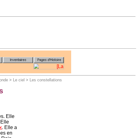
onde
>
Le ciel
>
Les constellations
s
s. Elle
 Elle
x
. Elle a
ées en