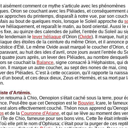
t aisément comment ce mythe s'articule avec les phénomènes
ues. Orion se couchant avec les Pléiades, et conséquemment 
x approches du printemps, disparaît à notre vue, par son couch
Mais au bout de quelques mois, lorsque le Soleil approche du
s
ve héliaquement, et reparaît le matin, au bord oriental. Aussi le 
s fixe, au quinze des calendes de juillet, l'entrée du Soleil au s
 le lendemain le
lever héliaque
d'Orion (
Ovide
). Il marque, huit 
éliaque des étoiles de la ceinture du même Orion, et il annonce 
 solstice d'Été. Le même Ovide avait marqué le coucher d'Orion,
aravant, au huit des ides d'avril, onze jours avant l'entrée du S
t quatre jours après, un lever des Pléiades, au nombre desquell
ors se couchait la
Balance
, signe consacré à Héphaistos, qui 
ion. Il marque un autre coucher, au sept des nones de mai, cinq 
ver des Pléiades. C'est à cette occasion, qu'il rapporte la naiss
ls d'un boeuf, et ces deux dieux, Zeus et Hermès, et sa mort par 
n.
iste d'Artémis.
on retourna à Chio, Oenopion s'était caché sous la terre, pour 
ce. Peut-être que cet Oenopion est le
Bouvier
, Icare, le fameu
i est alors effectivement couché. Théon nous apprend qu'Oenopion
os
et de la
Couronne d'Ariane
, et qui se lève au moment des ve
 l'île de Chio, fameuse pour ses bons vins. Cette île était infest
'où elle prit le nom d'Ophiusa; c'était pour la purger de ces repti