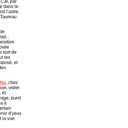
 Car, par
ue dans le
est l'astre.
u Taureau
 de
ait ,
osition
posée
ui sort de
ur les
pposé, et
des
hio
, chez
sse, violer
 et
rage, punit
ra à
ertain
rvir d'yeux
it la vue