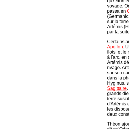
qu'Orion é
voyage, Or
passa en
(Germanicus
sur la terr
Artémis (Hy
par la sui
Certains au
Apollon
. 
flots, et l
à l'arc, en
Artémis déc
rivage. Ar
sur son ca
dans la ph
Hyginus, s
Sagittaire
.
grands die
terre susci
d'Artémis 
les dispos
deux const
Théon ajout