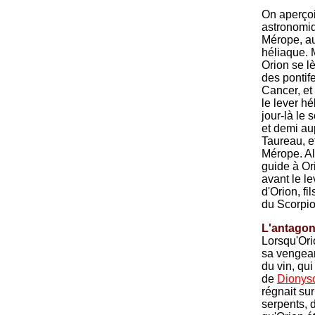
On aperçoi
astronomiq
Mérope, au
héliaque. 
Orion se lè
des pontife
Cancer, et
le lever h
jour-là le
et demi aup
Taureau, e
Mérope. Al
guide à Or
avant le le
d'Orion, fi
du Scorpio
L'antagon
Lorsqu'Ori
sa vengean
du vin, qu
de
Dionys
régnait sur
serpents, d