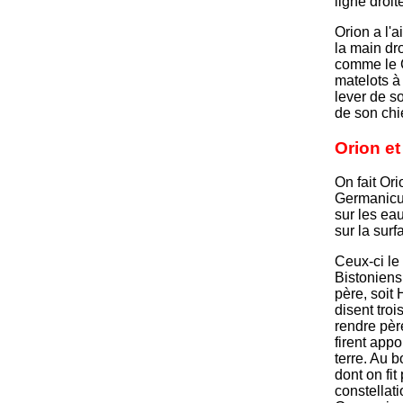
ligne droit
Orion a l'a
la main dro
comme le C
matelots à 
lever de s
de son chie
Orion e
On fait Ori
Germanicus
sur les ea
sur la surf
Ceux-ci le
Bistoniens
père, soit
disent troi
rendre père
firent appo
terre. Au 
dont on fit
constellati