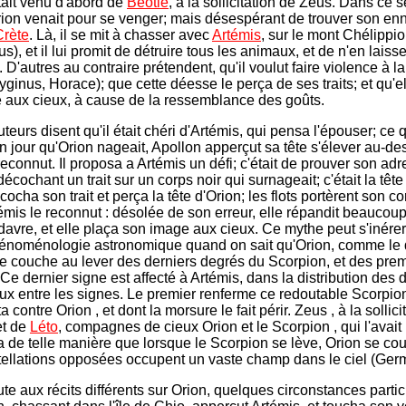
tait venu d'abord de
Béotie
, à la sollicitation de Zeus. Dans ce 
ion venait pour se venger; mais désespérant de trouver son enn
Crète
. Là, il se mit à chasser avec
Artémis
, sur le mont Chélippi
), et il lui promit de détruire tous les animaux, et de n'en laiss
e. D'autres au contraire prétendent, qu'il voulut faire violence à l
ginus, Horace); que cette déesse le perça de ses traits; et qu'el
te aux cieux, à cause de la ressemblance des goûts.
teurs disent qu'il était chéri d'Artémis, qui pensa l'épouser; ce 
Un jour qu'Orion nageait, Apollon apperçut sa tête s'élever au-d
e reconnut. Il proposa a Artémis un défi; c'était de prouver son adr
 décochant un trait sur un corps noir qui surnageait; c'était la tête
ocha son trait et perça la tête d'Orion; les flots portèrent son c
témis le reconnut : désolée de son erreur, elle répandit beaucou
davre, et elle plaça son image aux cieux. Ce mythe peut s'inére
énoménologie astronomique quand on sait qu'Orion, comme le 
e couche au lever des derniers degrés du Scorpion, et des pre
 Ce dernier signe est affecté à Artémis, dans la distribution des
ux entre les signes. Le premier renferme ce redoutable Scorpion
ta contre Orion , et dont la morsure le fait périr. Zeus , à la sollici
et de
Léto
, compagnes de cieux Orion et le Scorpion , qui l'avait 
a de telle manière que lorsque le Scorpion se lève, Orion se co
ellations opposées occupent un vaste champ dans le ciel (Ger
e aux récits différents sur Orion, quelques circonstances particu