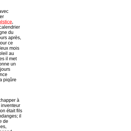
avec
er
olstice
,
calendrier
igne du
jours après,
pour ce
 deux mois
oleil au
es il met
donne un
jours
ance
la piqûre
échapper à
x inventeur
 était fils
ndanges; il
ée de
les,