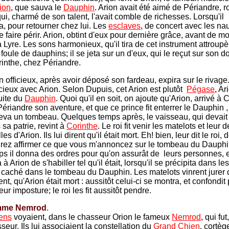
ion
, que sauva le
Dauphin
. Arion avait été aimé de Périandre, r
ui, charmé de son talent, l'avait comble de richesses. Lorsqu'il
, pour retourner chez lui. Les
esclaves
, de concert avec les na
e faire périr. Arion, obtint d'eux pour dernière grâce, avant de mo
 Lyre. Les sons harmonieux, qu'il tira de cet instrument attroupè
 foule de dauphins; il se jeta sur un d'eux, qui le reçut sur son do
rinthe, chez Périandre.
 officieux, après avoir déposé son fardeau, expira sur le rivage
cieux avec Arion. Selon Dupuis, cet Arion est plutôt
Pégase
, Ar
uite du
Dauphin
. Quoi qu'il en soit, on ajoute qu'Arion, arrivé à 
Périandre son aventure, et que ce prince fit enterrer le Dauphin 
eva un tombeau. Quelques temps après, le vaisseau, qui devait 
sa patrie, revint à
Corinthe
. Le roi fit venir les matelots et leu
es d'Arion. Ils lui dirent qu'il était mort. Eh! bien, leur dit le roi,
rez affirmer ce que vous m'annoncez sur le tombeau du Dauph
 il donna des ordres pour qu'on assurât de leurs personnes, et
Arion de s'habiller tel qu'il était, lorsqu'il se précipita dans le
r caché dans le tombeau du Dauphin. Les matelots vinrent jurer
t, qu'Arion était mort : aussitôt celui-ci se montra, et confondit
ur imposture; le roi les fit aussitôt pendre.
mme Nemrod
.
ens
voyaient, dans le chasseur Orion le fameux
Nemrod
, qui fut
eur. Ils lui associaient la constellation du
Grand Chien
, cortèg