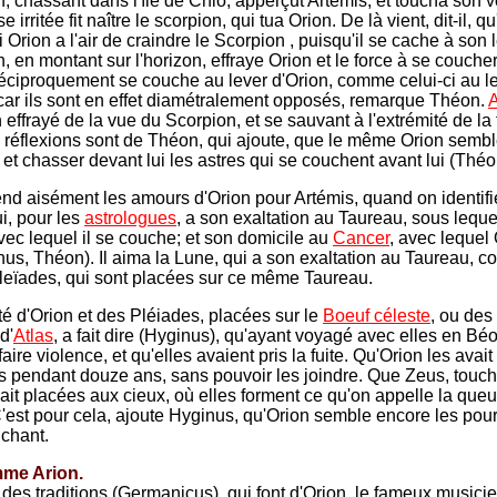
n, chassant dans l'île de Chio, apperçut Artémis, et toucha son v
e irritée fit naître le scorpion, qui tua Orion. De là vient, dit-il, q
 Orion a l'air de craindre le Scorpion , puisqu'il se cache à son l
, en montant sur l'horizon, effraye Orion et le force à se coucher
éciproquement se couche au lever d'Orion, comme celui-ci au l
car ils sont en effet diamétralement opposés, remarque Théon.
A
 effrayé de la vue du Scorpion, et se sauvant à l'extrémité de la 
 réflexions sont de Théon, qui ajoute, que le même Orion semb
 et chasser devant lui les astres qui se couchent avant lui (Théo
d aisément les amours d'Orion pour Artémis, quand on identifi
i, pour les
astrologues
, a son exaltation au Taureau, sous leque
avec lequel il se couche; et son domicile au
Cancer
, avec lequel
nus, Théon). Il aima la Lune, qui a son exaltation au Taureau, c
leïades, qui sont placées sur ce même Taureau.
té d'Orion et des Pléiades, placées sur le
Boeuf céleste
, ou des 
d'
Atlas
, a fait dire (Hyginus), qu'ayant voyagé avec elles en Béoti
faire violence, et qu'elles avaient pris la fuite. Qu'Orion les avait
s pendant douze ans, sans pouvoir les joindre. Que Zeus, touch
avait placées aux cieux, où elles forment ce qu'on appelle la que
'est pour cela, ajoute Hyginus, qu'Orion semble encore les pou
uchant.
me Arion.
t des traditions (Germanicus), qui font d'Orion, le fameux musici