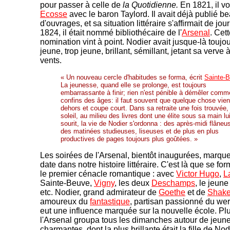
pour passer à celle de
la Quotidienne.
En 1821, il v
Ecosse
avec le baron Taylord. Il avait déjà publié 
d'ouvrages, et sa situation littéraire s'affirmait de jou
1824, il était nommé bibliothécaire de l'
Arsenal
. Cet
nomination vint à point. Nodier avait jusque-là toujou
jeune, trop jeune, brillant, sémillant, jetant sa verve 
vents.
« Un nouveau cercle d'habitudes se forma, écrit
Sainte-
La jeunesse, quand elle se prolonge, est toujours
embarrassante à finir; rien n'est pénible à démêler comm
confins des âges: il faut souvent que quelque chose vie
dehors et coupe court. Dans sa retraite une fois trouvée,
soleil, au milieu des livres dont une élite sous sa main lu
sourit, la vie de Nodier s'ordonna : des après-midi flâneu
des matinées studieuses, liseuses et de plus en plus
productives de pages toujours plus goûtées. »
Les soirées de l'Arsenal, bientôt inaugurées, marqu
date dans notre histoire littéraire. C'est là que se for
le premier cénacle romantique : avec
Victor Hugo
,
L
Sainte-Beuve,
Vigny
, les deux
Deschamps
, le jeun
etc. Nodier, grand admirateur de
Goethe
et de
Shake
amoureux du
fantastique
, partisan passionné du wer
eut une influence marquée sur la nouvelle école. Plu
l'Arsenal groupa tous les dimanches autour de jeu
charmantes, dont la plus brillante était la fille de No