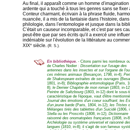
Au final, il apparaît comme un homme d'imagination 
ardente qui a touché à tous les genres sans se fixer à
Conteur charmant, écrivain à la phrase fluide, harm
nuancée, il a mis de la fantaisie dans l'histoire, dans
philologie, dans l'entomologie et jusque dans la bibl
C'était un causeur incomparable, et c'est par ses ca
peut-être que par ses écrits qu'il a exercé une influe
indéniable sur l'évolution de la littérature au comm
e
XIX
siècle.
(R. S.).
En bibliothèque.
- Citons parmi les nombreux o
de Charles Nodier :
Dissertation sur l'usage des
antennes dans les insectes et sur l'organe de l'o
ces mêmes animaux
(Besançon, 1798, in-4);
Pen
de Shakespeare extraites de ses ouvrages
(Besa
1801, in-8);
Bibliographie entomologique
(Paris, 1
8);
le Dernier Chapitre de mon roman
(1803, in-12
Peintre de Saltzbourg
(1803, in-12) dont le sous-ti
caractéristique de l'époque, vaut d'être mentionné
Journal des émotions d'un coeur souffrant
;
les E
d'un jeune barde
(Paris, 1804, in-12);
les Tristes 
Mélanges tirés des tablettes d'un Suicidé
(1806, i
Stella ou les Proscrits
(1808, in-12);
Dictionnaire
raisonné des onomatopées française
s (1808, in-8
Archéologie ou système universel et raisonné de
langues
(1810, in-8); il s'agit de son fameux sys