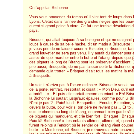
On l'appelait Bichonne.
Vous vous souvenez du temps où il vint tant de loups dans l
Lyons. C'était dans l'année des grandes neiges que les pau
eurent si grand-peine à vivre. Ce fut une terrible désolation 
pays.
Brisquet, qui allait toujours à sa besogne et qui ne craignait
loups à cause de sa belle hache, dit un matin à Brisquette 
je vous prie de ne laisser courir ni Biscotin, ni Biscotine, tan
grand louvetier ne sera pas venu. Il y aurait du danger pour e
assez de quoi marcher entre la butte et l'étang, depuis que j'
des piquets le long de l'étang pour les préserver d'accident.
prie aussi, Brisquette, de ne pas laisser sortir la Bichonne, 
demande qu'à trotter. » Brisquet disait tous les matins la 
à Brisquette.
Un soir il n'arriva pas à l'heure ordinaire. Brisquette venait su
de la porte, rentrait, ressortait et disait : « Mon Dieu, qu'il es
attardé!... » - Et puis elle sortait encore en criant; « Eh! Bri
la Bichonne lui sautait jusqu'aux épaules, comme pour lui dir
N'irai-je pas ? - Paix! lui dit Brisquette... Ecoute, Biscotine,
devers la butte, pour voir si ton père ne revient pas... Et toi,
suis le chemin au long de l'étang, en prenant bien garde s'il 
de piquets qui manquent, et crie bien fort : Brisquet ! Brisquet
Paix-là! Bichonne! » Les enfants allèrent, allèrent et, quand 
furent rejoints à l'endroit où le sentier de l'étang vient couper
butte : « Mordienne, dit Biscotin, je retrouverai notre pauvre