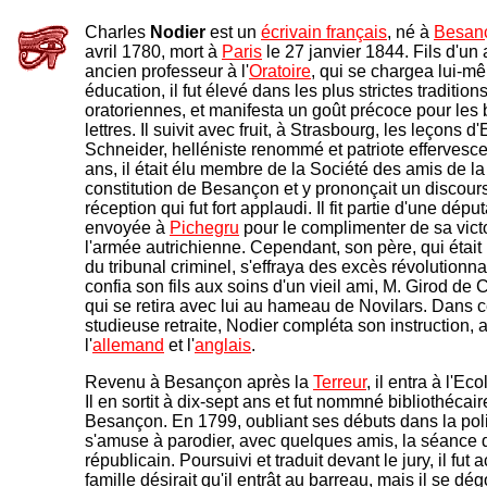
Charles
Nodier
est un
écrivain français
, né à
Besan
avril 1780, mort à
Paris
le 27 janvier 1844. Fils d'un 
ancien professeur à l'
Oratoire
, qui se chargea lui-m
éducation, il fut élevé dans les plus strictes tradition
oratoriennes, et manifesta un goût précoce pour les 
lettres. Il suivit avec fruit, à Strasbourg, les leçons d
Schneider, helléniste renommé et patriote effervesc
ans, il était élu membre de la Société des amis de la
constitution de Besançon et y prononçait un discour
réception qui fut fort applaudi. Il fit partie d'une dépu
envoyée à
Pichegru
pour le complimenter de sa victo
l'armée autrichienne. Cependant, son père, qui était
du tribunal criminel, s'effraya des excès révolutionna
confia son fils aux soins d'un vieil ami, M. Girod de 
qui se retira avec lui au hameau de Novilars. Dans c
studieuse retraite, Nodier compléta son instruction,
l'
allemand
et l'
anglais
.
Revenu à Besançon après la
Terreur
, il entra à l'Ec
Il en sortit à dix-sept ans et fut nommné bibliothécair
Besançon. En 1799, oubliant ses débuts dans la polit
s'amuse à parodier, avec quelques amis, la séance 
républicain. Poursuivi et traduit devant le jury, il fut 
famille désirait qu'il entrât au barreau, mais il se dég