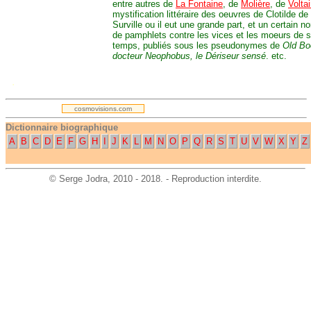
entre autres de
La Fontaine
, de
Molière
, de
Voltai
mystification littéraire des oeuvres de Clotilde de
Surville ou il eut une grande part, et un certain n
de pamphlets contre les vices et les moeurs de 
temps, publiés sous les pseudonymes de
Old Bo
docteur Neophobus, le Dériseur sensé
. etc.
.
cosmovisions.com
Dictionnaire biographique
A
B
C
D
E
F
G
H
I
J
K
L
M
N
O
P
Q
R
S
T
U
V
W
X
Y
Z
©
Serge Jodra
, 2010 - 2018. - Reproduction interdite.