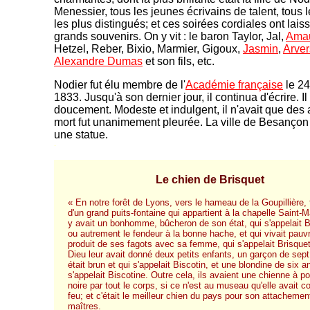
Menessier, tous les jeunes écrivains de talent, tou
les plus distingués; et ces soirées cordiales ont lais
grands souvenirs. On y vit : le baron Taylor, Jal,
Amau
Hetzel, Reber, Bixio, Marmier, Gigoux,
Jasmin
,
Arver
Alexandre Dumas
et son fils, etc.
Nodier fut élu membre de l'
Académie française
le 24
1833. Jusqu'à son dernier jour, il continua d'écrire. Il 
doucement. Modeste et indulgent, il n'avait que des 
mort fut unanimement pleurée. La ville de Besançon 
une statue.
-
Le chien de Brisquet
« En notre forêt de Lyons, vers le hameau de la Goupillière, 
d'un grand puits-fontaine qui appartient à la chapelle Saint-Ma
y avait un bonhomme, bûcheron de son état, qui s'appelait B
ou autrement le fendeur à la bonne hache, et qui vivait pau
produit de ses fagots avec sa femme, qui s'appelait Brisque
Dieu leur avait donné deux petits enfants, un garçon de sept
était brun et qui s'appelait Biscotin, et une blondine de six a
s'appelait Biscotine. Outre cela, ils avaient une chienne à poi
noire par tout le corps, si ce n'est au museau qu'elle avait c
feu; et c'était le meilleur chien du pays pour son attachemen
maîtres.