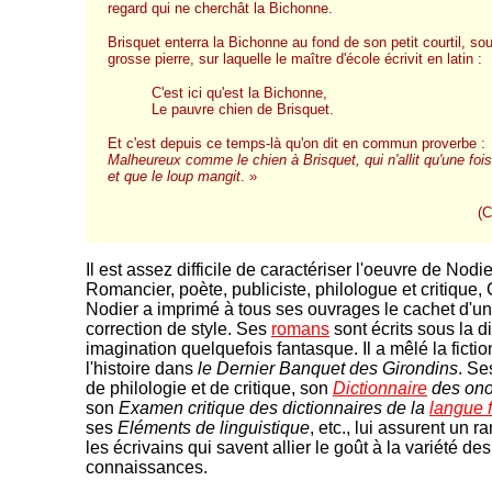
regard qui ne cherchât la Bichonne.
Brisquet enterra la Bichonne au fond de son petit courtil, so
grosse pierre, sur laquelle le maître d'école écrivit en latin :
C'est ici qu'est la Bichonne,
Le pauvre chien de Brisquet.
Et c'est depuis ce temps-là qu'on dit en commun proverbe :
Malheureux comme le chien à Brisquet, qui n'allit qu'une foi
et que le loup mangit
. »
(C
Il est assez difficile de caractériser l'oeuvre de Nodie
Romancier, poète, publiciste, philologue et critique,
Nodier a imprimé à tous ses ouvrages le cachet d'u
correction de style. Ses
romans
sont écrits sous la d
imagination quelquefois fantasque. Il a mêlé la fictio
l'histoire dans
le Dernier Banquet des Girondins
. Se
de philologie et de critique, son
Dictionnaire
des on
son
Examen critique des dictionnaires de la
langue 
ses
Eléments de linguistique
, etc., lui assurent un r
les écrivains qui savent allier le goût à la variété des
connaissances.