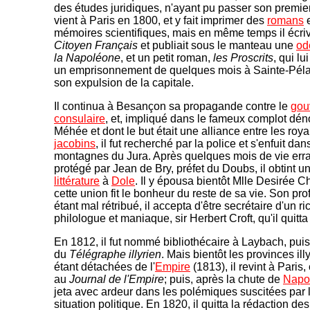
des études juridiques, n'ayant pu passer son premie
vient à Paris en 1800, et y fait imprimer des
romans
e
mémoires scientifiques, mais en même temps il écri
Citoyen Français
et publiait sous le manteau une
od
la Napoléone
, et un petit roman,
les Proscrits
, qui lu
un emprisonnement de quelques mois à Sainte-Péla
son expulsion de la capitale.
Il continua à Besançon sa propagande contre le
gou
consulaire
, et, impliqué dans le fameux complot dé
Méhée et dont le but était une alliance entre les royal
jacobins
, il fut recherché par la police et s'enfuit dan
montagnes du Jura. Après quelques mois de vie erra
protégé par Jean de Bry, préfet du Doubs, il obtint u
littérature
à
Dole
. Il y épousa bientôt Mlle Desirée C
cette union fit le bonheur du reste de sa vie. Son pro
étant mal rétribué, il accepta d'être secrétaire d'un r
philologue et maniaque, sir Herbert Croft, qu'il quitt
En 1812, il fut nommé bibliothécaire à Laybach, puis
du
Télégraphe illyrien
. Mais bientôt les provinces il
étant détachées de l'
Empire
(1813), il revint à Paris,
au
Journal de l'Empire
; puis, après la chute de
Napo
jeta avec ardeur dans les polémiques suscitées par 
situation politique. En 1820, il quitta la rédaction de