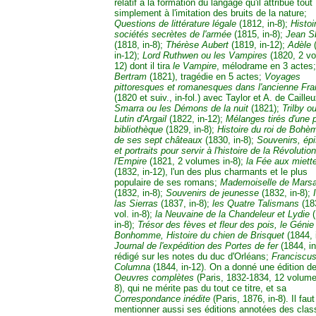
relatif à la formation du langage qu'il attribue tout
simplement à l'imitation des bruits de la nature;
Questions de littérature légale
(1812, in-8);
Histoi
sociétés secrètes de l'armée
(1815, in-8);
Jean S
(1818, in-8);
Thérèse Aubert
(1819, in-12);
Adèle
(
in-12);
Lord Ruthwen ou les Vampires
(1820, 2 vol
12) dont il tira
le Vampire
, mélodrame en 3 actes;
Bertram
(1821), tragédie en 5 actes;
Voyages
pittoresques et romanesques dans l'ancienne Fr
(1820 et suiv., in-fol.) avec Taylor et A. de Cailleu
Smarra ou les Démons de la nuit
(1821);
Trilby ou
Lutin d'Argail
(1822, in-12);
Mélanges tirés d'une p
bibliothèque
(1829, in-8);
Histoire du roi de Bohè
de ses sept châteaux
(1830, in-8);
Souvenirs, ép
et portraits pour servir à l'histoire de la Révolutio
l'Empire
(1821, 2 volumes in-8);
la Fée aux miett
(1832, in-12), l'un des plus charmants et le plus
populaire de ses romans;
Mademoiselle de Mars
(1832, in-8);
Souvenirs de jeunesse
(1832, in-8);
las Sierras
(1837, in-8);
les Quatre Talismans
(18
vol. in-8);
la Neuvaine de la Chandeleur et Lydie
(
in-8);
Trésor des fèves et fleur des pois, le Génie
Bonhomme, Histoire du chien de Brisquet
(1844, 
Journal de l'expédition des Portes de fer
(1844, in
rédigé sur les notes du duc d'Orléans;
Franciscu
Columna
(1844, in-12). On a donné une édition d
Oeuvres complètes
(Paris, 1832-1834, 12 volume
8), qui ne mérite pas du tout ce titre, et sa
Correspondance inédite
(Paris, 1876, in-8). Il faut
mentionner aussi ses éditions annotées des clas