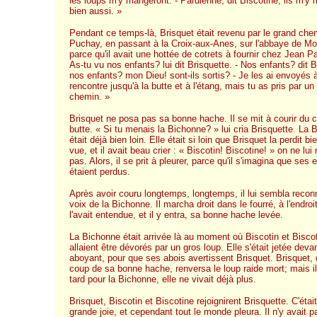
les loups m'y mangeront. - Pardienne, dit Biscotine, ils m'y
bien aussi. »
Pendant ce temps-là, Brisquet était revenu par le grand che
Puchay, en passant à la Croix-aux-Anes, sur l'abbaye de Mo
parce qu'il avait une hottée de cotrets à fournir chez Jean Pa
As-tu vu nos enfants? lui dit Brisquette. - Nos enfants? dit B
nos enfants? mon Dieu! sont-ils sortis? - Je les ai envoyés à
rencontre jusqu'à la butte et à l'étang, mais tu as pris par un
chemin. »
Brisquet ne posa pas sa bonne hache. Il se mit à courir du c
butte. « Si tu menais la Bichonne? » lui cria Brisquette. La
était déjà bien loin. Elle était si loin que Brisquet la perdit bi
vue, et il avait beau crier : « Biscotin! Biscotine! » on ne lui
pas. Alors, il se prit à pleurer, parce qu'il s'imagina que ses 
étaient perdus.
Après avoir couru longtemps, longtemps, il lui sembla reconn
voix de la Bichonne. Il marcha droit dans le fourré, à l'endroit
l'avait entendue, et il y entra, sa bonne hache levée.
La Bichonne était arrivée là au moment où Biscotin et Bisco
allaient être dévorés par un gros loup. Elle s'était jetée deva
aboyant, pour que ses abois avertissent Brisquet. Brisquet, 
coup de sa bonne hache, renversa le loup raide mort; mais il 
tard pour la Bichonne, elle ne vivait déjà plus.
Brisquet, Biscotin et Biscotine rejoignirent Brisquette. C'étai
grande joie, et cependant tout le monde pleura. Il n'y avait p