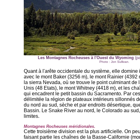
Les Montagnes Rocheuses à l'Ouest du Wyoming
(pa
Photo : Jon Sullivan.
Quant à l'arête occidentale du système, elle domin
avec le mont Baker (3256 m), le mont Rainier (4392
la sierra Nevada, où se trouve le point culminant de l
Unis (48 Etats), le mont Whitney (4418 m), et les ch
qui encadrent le petit bassin du Sacramento. Par ces
délimitée la région de plateaux intérieurs sillonnés d
du nord au sud, sèche et par endroits désertique, qu
Bassin. Le Snake River au nord, le Colorado au sud
limites.
Montagnes Rocheuses méridionales.
Cette troisième division est la plus artificielle. On 
faisant partie les chaînes de la Basse-Californie (mo