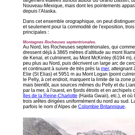
largement étalées surtout autour du Grand Bassin, d
Nouveau-Mexique, mais dont les pointements appara
depuis l'Alaska.
Dans cet ensemble orographique, on peut distinguer,
et seulement pour la commodité de l'exposition, troi
principales :
Montagnes Rocheuses septentrionales.
Au Nord, les Rocheuses septentrionales, qui commen
dressent déjà à 3865 mètres d'altitude au mont Iliamn
de Kenaï, et culminent, au Mont McKinley (6194 m), 
peu plus au Nord, puis décrivent un large arc de cer
et continuant à suivre de très près la
mer
, atteignant
Elie (St Elias) et 5951 m au Mont Logan (point culm
le Pelly, à cet endroit, marquent la limite de la zo
mais bientôt, aux sources mêmes du Pelly et du Liard
par la mer, à l'ouest, en fjords étroits et en archipels
îles de la Reine-Charlotte
(Haida Gwaii), etc.), et où 
trois arêtes dirigées uniformément du nord au sud. La
parfois le nom d'Alpes de
Colombie Britannique
.
-