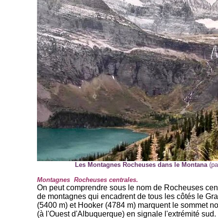
Les Montagnes Rocheuses dans le Montana
(pa
Montagnes Rocheuses centrales.
On peut comprendre sous le nom de Rocheuses centra
de montagnes qui encadrent de tous les côtés le Gr
(5400 m) et Hooker (4784 m) marquent le sommet nord
(à l'Ouest d'Albuquerque) en signale l'extrémité sud.