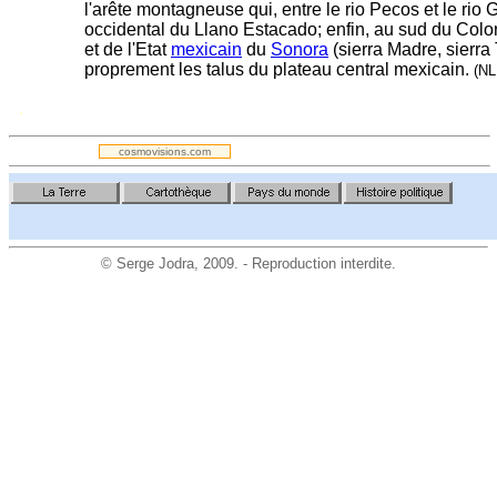
l'arête montagneuse qui, entre le rio Pecos et le rio 
occidental du Llano Estacado; enfin, au sud du Color
et de l'Etat
mexicain
du
Sonora
(sierra Madre, sierra 
proprement les talus du plateau central mexicain.
(NL
.
cosmovisions.com
©
Serge Jodra
, 2009. - Reproduction interdite.