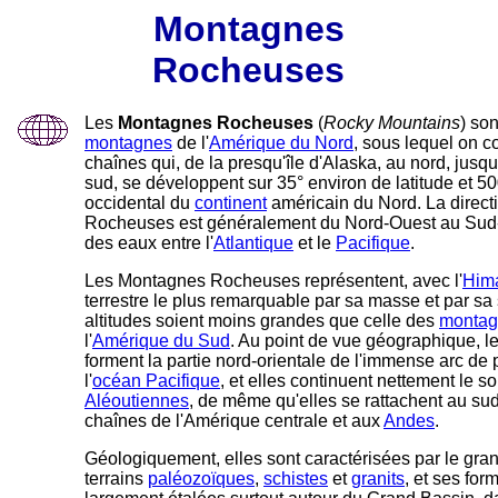
Montagnes
Rocheuses
Les
Montagnes Rocheuses
(
Rocky Mountains
) so
montagnes
de l'
Amérique du Nord
, sous lequel on 
chaînes qui, de la presqu'île d'Alaska, au nord, jus
sud, se développent sur 35° environ de latitude et 5
occidental du
continent
américain du Nord. La direc
Rocheuses est généralement du Nord-Ouest au Sud-E
des eaux entre l'
Atlantique
et le
Pacifique
.
Les Montagnes Rocheuses représentent, avec l'
Him
terrestre le plus remarquable par sa masse et par sa 
altitudes soient moins grandes que celle des
montag
l'
Amérique du Sud
. Au point de vue géographique,
forment la partie nord-orientale de l'immense arc de
l'
océan Pacifique
, et elles continuent nettement le 
Aléoutiennes
, de même qu'elles se rattachent au sud
chaînes de l'Amérique centrale et aux
Andes
.
Géologiquement, elles sont caractérisées par le gr
terrains
paléozoïques
,
schistes
et
granits
, et ses for