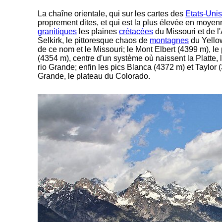
La chaîne orientale, qui sur les cartes des
Etats-Unis
proprement dites, et qui est la plus élevée en moye
granitiques
les plaines
crétacées
du Missouri et de l
Selkirk, le pittoresque chaos de
montagnes
du Yellow
de ce nom et le Missouri; le Mont Elbert (4399 m), le
(4354 m), centre d'un système où naissent la Platte, 
rio Grande; enfin les pics Blanca (4372 m) et Taylor (3
Grande, le plateau du Colorado.
-