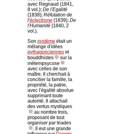
avec Regnaud (1841,
8 vol.);
De l'Egalité
(1838);
Réfutation de
l'
éclectisme
(1839);
De
l'Humanité
(1840, 2
vol.).
Son
système
était un
mélange d'idées
pythagoriciennes
et
bouddhistes
sur la
métempsycose
avec celles de son
maître. Il cherchait à
concilier la famille, la
propriété, la patrie,
avec l'égalité absolue
supprimant toute
autorité. Il attachait
des vertus mystiques
au nombre trois,
proposant de tout
organiser par triades
. Il eut une grande
influence sur
George