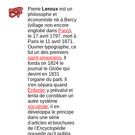
Pierre
Leroux
est un
philosophe et
économiste né à Bercy
(village non encore
englobé dans
Paris
),
le 17 avril 1797, mort à
Paris le 11 avril 1871.
Ouvrier typographe, ce
fut un des premiers
saint-simoniens
. Il
fonda on 1824 le
journal le
Globe
qui
devint en 1831
l'organe du parti. Il
s'en sépara quand
Enfantin
y prévalut et
tenta de constituer un
autre système
socialiste
; il en
développa le principe
dans une série
d'articles et brochures
de l'
Encyclopédie
nouvelle
qu'il publia