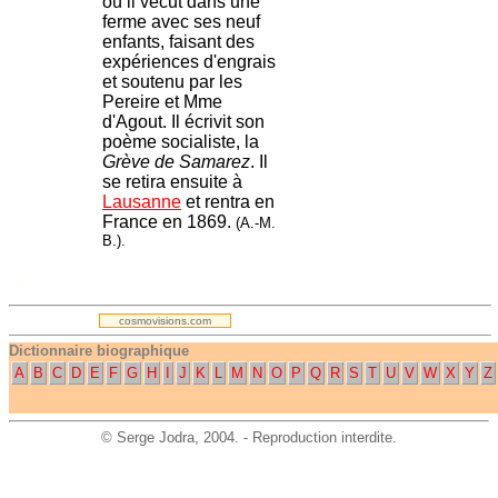
où il vécut dans une
ferme avec ses neuf
enfants, faisant des
expériences d'engrais
et soutenu par les
Pereire et Mme
d'Agout. Il écrivit son
poème socialiste, la
Grève de Samarez
. Il
se retira ensuite à
Lausanne
et rentra en
France en 1869.
(A.-M.
B.).
.
cosmovisions.com
Dictionnaire biographique
A
B
C
D
E
F
G
H
I
J
K
L
M
N
O
P
Q
R
S
T
U
V
W
X
Y
Z
©
Serge Jodra
, 2004. - Reproduction interdite.