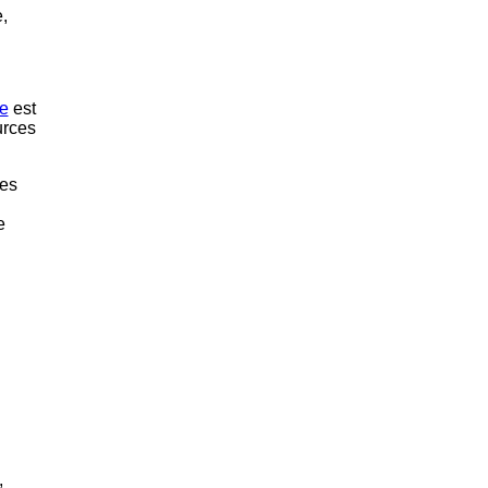
,
e
est
urces
ses
e
,