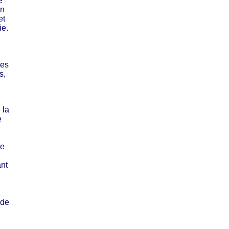
e
on
et
ie.
res
s,
 la
e
le
ant
 de