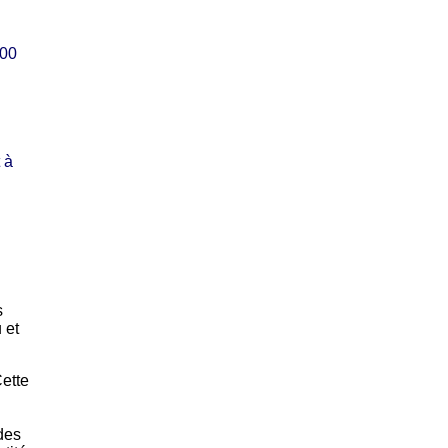
000
 à
s
 et
ette
 des