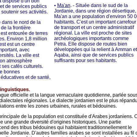
qa dispose d'un bon
•
Ma'an
. - Située dans le sud de la
 et de services publics
Jordanie, dans une région désertique,
soutenir ses activités.
Ma'an a une population d'environ 50 
habitants. C'est un important carrefour
e dans le nord de la
de transport et un centre administratif
de la frontière
régional. La ville est proche de sites
 est entourée de terres
archéologiques importants comme
les. Environ 1,8 million
Petra. Elle dispose de routes bien
est est un centre
développées qui la relient à Amman et
important, avec
Aqaba, ainsi que de services publics
rsités. La ville est
suffisants pour ses habitants.
son atmosphère
 ses cafés culturels.
de bonnes
s éducatives et de santé,
inguistiques.
ngue officielle et la langue vernaculaire quotidienne, parlée sou
ialectales régionales. Le dialecte jordanien est le plus répandu
iations entre les zones urbaines, rurales et bédouines.
incipale de la population est constituée d'Arabes jordaniens. C
e une grande diversité d'origines historiques. Une partie
cend des tribus bédouines qui habitaient traditionnellement le
ctuelle Jordanie. D'autres familles arabes se sont installées au fil