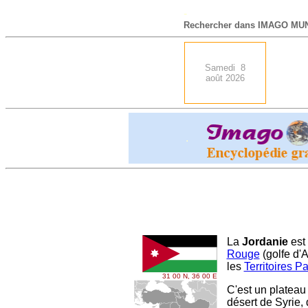
-
Rechercher dans IMAGO MUN
Samedi 8
août 2026
.
La
Jordanie
est 
Rouge
(golfe d'A
les
Territoires P
31 00 N, 36 00 E
C'est un plateau
désert de Syrie, 