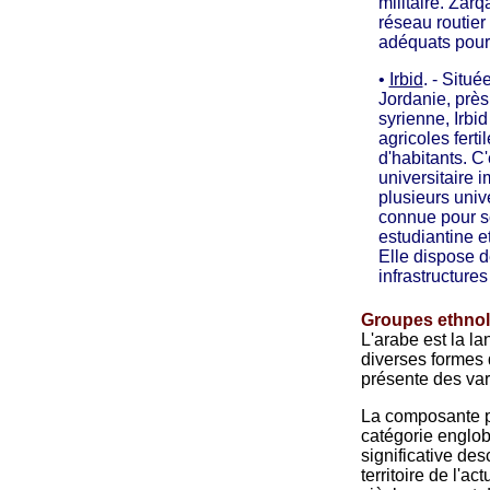
militaire. Zar
réseau routier
adéquats pour 
•
Irbid
. - Situé
Jordanie, près 
syrienne, Irbid
agricoles ferti
d'habitants. C'
universitaire 
plusieurs unive
connue pour 
estudiantine et
Elle dispose 
infrastructure
Groupes ethnol
L'arabe est la la
diverses formes d
présente des var
La composante pr
catégorie englob
significative des
territoire de l'a