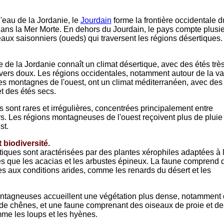
d'eau de la Jordanie, le
Jourdain
forme la frontière occidentale d
 dans la Mer Morte. En dehors du Jourdain, le pays compte plusi
eaux saisonniers (oueds) qui traversent les régions désertiques.
e de la Jordanie connaît un climat désertique, avec des étés trè
vers doux. Les régions occidentales, notamment autour de la va
es montagnes de l'ouest, ont un climat méditerranéen, avec des
t des étés secs.
s sont rares et irrégulières, concentrées principalement entre
. Les régions montagneuses de l'ouest reçoivent plus de pluie
st.
biodiversité.
iques sont aractérisées par des plantes xérophiles adaptées à 
es que les acacias et les arbustes épineux. La faune comprend 
 aux conditions arides, comme les renards du désert et les
ntagneuses accueillent une végétation plus dense, notamment
t de chênes, et une faune comprenant des oiseaux de proie et de
e les loups et les hyènes.