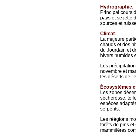
Hydrographie.
Principal cours 
pays et se jette
sources et ruiss
Climat.
La majeure parti
chauds et des hi
du Jourdain et d
hivers humides e
Les précipitation
novembre et mars
les déserts de l'e
Écosystèmes et 
Les zones désert
sécheresse, tell
espèces adaptées
serpents.
Les réégions mo
forêts de pins e
mammifères comm