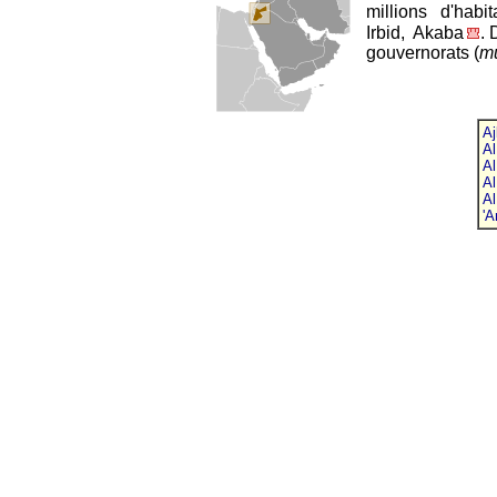
millions d'habit
Irbid, Akaba
. 
gouvernorats (
mu
Aj
Al
Al
Al
Al
'
-