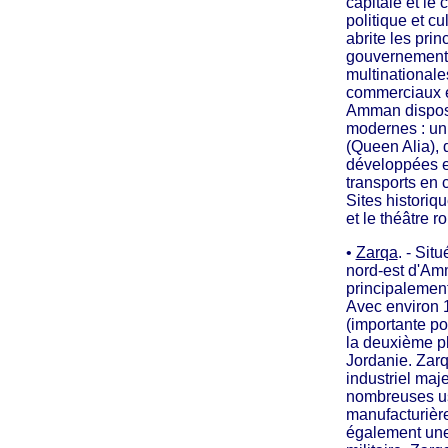
capitale et le
politique et cu
abrite les prin
gouvernementa
multinationale
commerciaux e
Amman dispose
modernes : un 
(Queen Alia), 
développées e
transports en
Sites historiq
et le théâtre r
•
Zarqa
. - Sit
nord-est d'Am
principalement 
Avec environ 1
(importante pop
la deuxième pl
Jordanie. Zarq
industriel maj
nombreuses us
manufacturières
également une