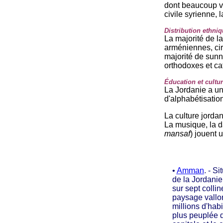
dont beaucoup vi
civile syrienne, 
Distribution ethniq
La majorité de l
arméniennes, cir
majorité de sunni
orthodoxes et ca
Éducation et cultur
La Jordanie a un
d'alphabétisation
La culture jorda
La musique, la 
mansaf
) jouent 
•
Amman
. - S
de la Jordanie
sur sept collin
paysage vallo
millions d'habit
plus peuplée d