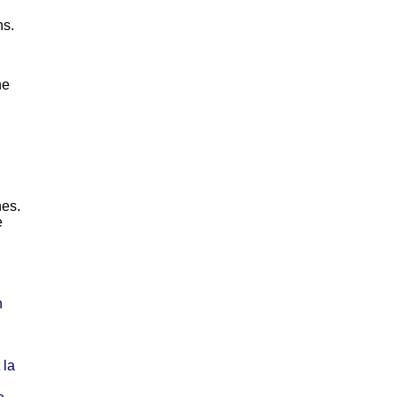
ns.
ne
nes.
e
n
 la