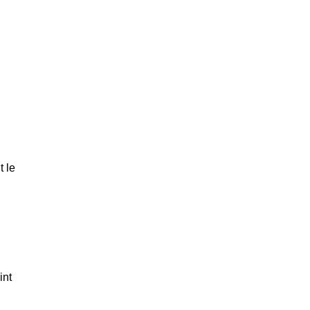
 le
int