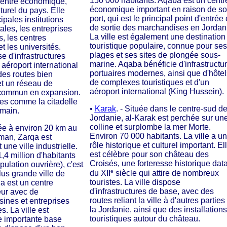
150
.
000 habitants. Aqaba est un centr
 centre économique,
économique important en raison de s
lturel du pays. Elle
port, qui est le principal point d'entrée 
cipales institutions
de sortie des marchandises en Jordan
les, les entreprises
La ville est également une destination
s, les centres
touristique populaire, connue pour ses
t les universités.
plages et ses sites de plongée sous-
 d'infrastructures
marine. Aqaba bénéficie d'infrastructu
aéroport international
portuaires modernes, ainsi que d'hôtel
des routes bien
de complexes touristiques et d'un
t un réseau de
aéroport international (King Hussein).
 commun en expansion.
ues comme la citadelle
•
Karak
. - Située dans le centre-sud de
omain.
Jordanie, al-Karak est perchée sur un
colline et surplombe la mer Morte.
uée à environ 20 km au
Environ 70 000 habitants. La ville a un
man, Zarqa est
rôle historique et culturel important. El
une ville industrielle.
est célèbre pour son château des
,4 million d'habitants
Croisés, une forteresse historique dat
ulation ouvrière), c'est
e
du XII
siècle qui attire de nombreux
us grande ville de
touristes. La ville dispose
a est un centre
d'infrastructures de base, avec des
eur avec de
routes reliant la ville à d'autres parties
ines et entreprises
la Jordanie, ainsi que des installations
. La ville est
touristiques autour du château.
 importante base