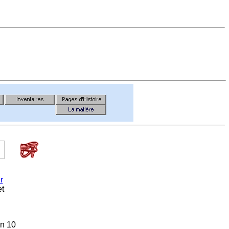
r
et
on 10