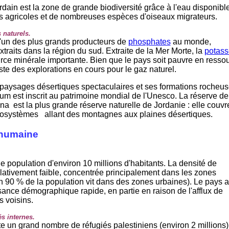
rdain est la zone de grande biodiversité grâce à l'eau disponible
s agricoles et de nombreuses espèces d'oiseaux migrateurs.
 naturels.
l'un des plus grands producteurs de
phosphates
au monde,
traits dans la région du sud. Extraite de la Mer Morte, la
potass
rce minérale importante. Bien que le pays soit pauvre en resso
xiste des explorations en cours pour le gaz naturel.
paysages désertiques spectaculaires et ses formations rocheu
m est inscrit au patrimoine mondial de l'Unesco. La réserve de
a est la plus grande réserve naturelle de Jordanie : elle couvr
systèmes allant des montagnes aux plaines désertiques.
humaine
e population d'environ 10 millions d'habitants. La densité de
elativement faible, concentrée principalement dans les zones
n 90 % de la population vit dans des zones urbaines). Le pays a
ance démographique rapide, en partie en raison de l'afflux de
s voisins.
s internes.
te un grand nombre de réfugiés palestiniens (environ 2 millions)