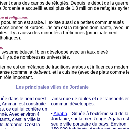
vent dans des camps de réfugiés. Depuis le début de la guerre
la Jordanie a accueilli aussi plus de 1,3 million de réfugiés syrie
ue et religieuse.
a population est arabe. Il existe aussi de petites communautés
cassiennes et kurdes. L'islam est la religion dominante, avec u
tes. Il y a aussi des minorités chrétiennes (principalement
tholiques).
e.
 système éducatif bien développé avec un taux élevé
. Il y a de nombreuses universités.
nienne est un mélange de traditions arabes et influences moder
danse (comme la
dabkeh
), et la cuisine (avec des plats comme l
un rôle important.
Les principales villes de Jordanie
ituée dans le nord-ouest
ainsi que de routes et de transports e
, Amman est construite
commun développés.
es, ce qui lui confère un
•
Aqaba
. - Située à l'extrême sud de la
nné. Avec environ 4
Jordanie, sur la mer Rouge, Aqaba est
ants, c'est la ville la
seule ville portuaire du pays. Environ
e Jordanie. C'est la