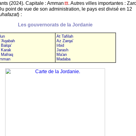
ants (2024). Capitale : Amman
. Autres villes importantes : Zar
Du point de vue de son administration, le pays est divisé en 12
hafazat
)
-
:
Les gouvernorats de la Jordanie
lun
At Tafilah
 'Aqabah
Az Zarqa'
 Balqa'
Irbid
 Karak
Jarash
 Mafraq
Ma'an
Amman
Madaba