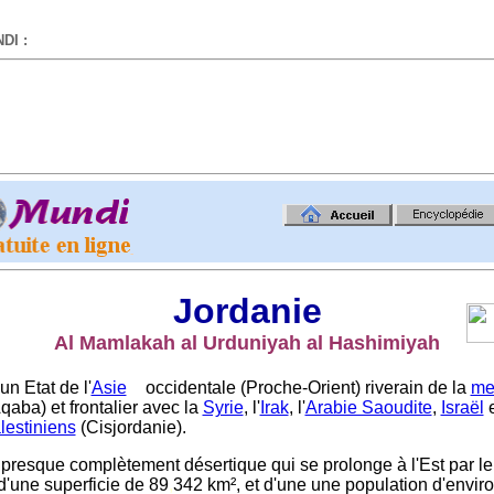
DI :
-
Jordanie
Al Mamlakah al Urduniyah al Hashimiyah
un Etat de l'
Asie
occidentale (Proche-Orient) riverain de la
me
qaba) et frontalier avec la
Syrie
, l'
Irak
, l'
Arabie Saoudite
,
Israël
alestiniens
(Cisjordanie).
 presque complètement désertique qui se prolonge à l'Est par le
d'une superficie de 89
,
342 km², et d'une une population d'envir