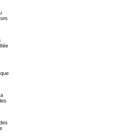
u
eurs
s
llée
 que
la
des
 des
s