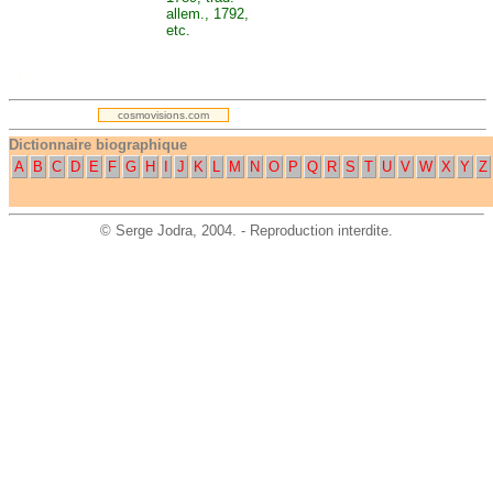
allem., 1792,
etc.
.
cosmovisions.com
Dictionnaire biographique
A
B
C
D
E
F
G
H
I
J
K
L
M
N
O
P
Q
R
S
T
U
V
W
X
Y
Z
©
Serge Jodra
, 2004. - Reproduction interdite.