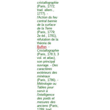
cristallographie
(Paris, 1772;
trad. allem.,
1777). -
l'Action du feu
central bannie
de la surface
de la Terre
(Paris, 1779;
2e éd., 1781),
réfutation de la
théorie de
Buffon
. -
Cristallographie
(Paris, 178:3, 3
vol. et atlas),
son principal
ouvrage. -
Des
caractères
extérieurs des
minéraux
(Paris, 1786). -
Métrologie ou
Tables pour
servir à
l'intelligence
des poids et
mesures des
anciens
(Paris,
1789; trad.