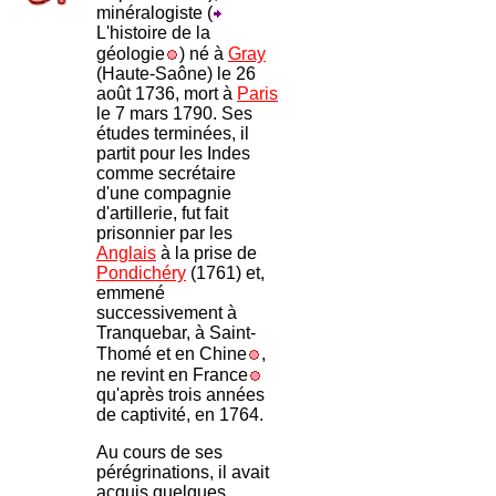
minéralogiste (
L'histoire de la
géologie
) né à
Gray
(Haute-Saône) le 26
août 1736, mort à
Paris
le 7 mars 1790. Ses
études terminées, il
partit pour les Indes
comme secrétaire
d'une compagnie
d'artillerie, fut fait
prisonnier par les
Anglais
à la prise de
Pondichéry
(1761) et,
emmené
successivement à
Tranquebar, à Saint-
Thomé et en Chine
,
ne revint en France
qu'après trois années
de captivité, en 1764.
Au cours de ses
pérégrinations, il avait
acquis quelques