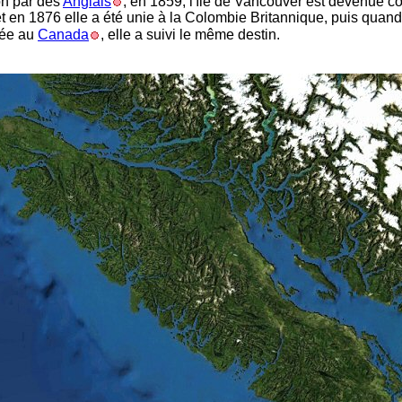
on par des
Anglais
; en 1859, l'île de Vancouver est devenue c
et en 1876 elle a été unie à la Colombie Britannique, puis quand 
hée au
Canada
, elle a suivi le même destin.