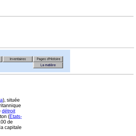
a
), située
ritannique
e
détroit
ton (
Etats-
100 de
la capitale