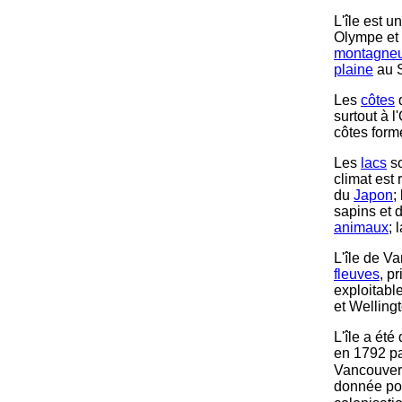
L'île est 
Olympe et 
montagne
plaine
au S
Les
côtes
d
surtout à l
côtes form
Les
lacs
so
climat est
du
Japon
;
sapins et d
animaux
; 
L'île de Va
fleuves
, p
exploitabl
et Welling
L'île a ét
en 1792 p
Vancouver
donnée pou