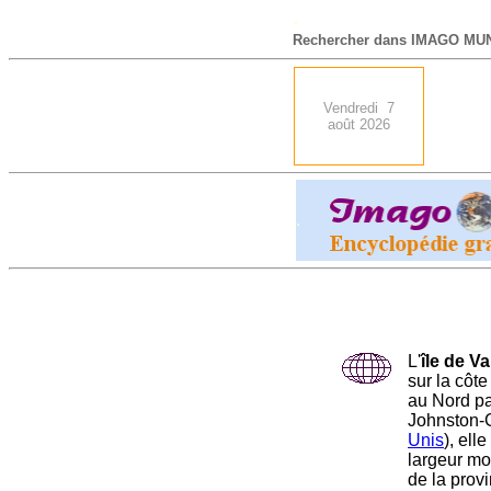
-
Rechercher dans IMAGO MUN
Vendredi 7
août 2026
.
L'
île de V
sur la côt
au Nord par
Johnston-G
Unis
), ell
largeur mo
de la prov