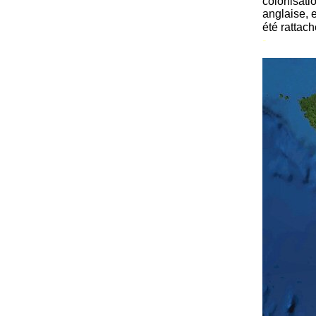
colonisati
anglaise, 
été rattac
-