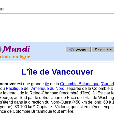
DI :
-
L'île de Vancouver
ancouver
est une grande
île
de la
Colombie Britannique
(
Canad
e du
Pacifique
de l'
Amérique du Nord
; séparée de la Colombie B
 le détroit de la Reine-Charlotte (encombré d'îles), à l'Est par l
eorge, au Sud par le détroit Juan de Fuca de l'Etat de Washing
e s'étend dans la direction du Nord-Ouest (450 km de long, 60 à 
yenne); 33.100 km². Capitale : Victoria, qui est en même temps 
ince de Colombie Britannique tout entière.