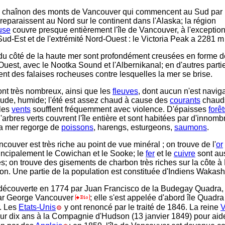
un chaînon des monts de Vancouver qui commencent au Sud par 
reparaissent au Nord sur le continent dans l'Alaska; la région
use
couvre presque entièrement l'île de Vancouver, à l'exceptio
ud-Est et de l'extrémité Nord-Ouest : le Victoria Peak a 2281 m
u côté de la haute mer sont profondément creusées en forme de
'Ouest, avec le Nootka Sound et l'Albernikanal; en d'autres partie
ent des falaises rocheuses contre lesquelles la mer se brise.
nt très nombreux, ainsi que les
fleuves
, dont aucun n'est navig
 rude, humide; l'été est assez chaud à cause des
courants
chaud
 les
vents
soufflent fréquemment avec violence. D'épaisses
forêt
'arbres verts couvrent l'île entière et sont habitées par d'innom
la mer regorge de
poissons
, harengs, esturgeons,
saumons
.
ncouver est très riche au point de vue minéral ; on trouve de l'
or
rincipalement le Cowichan et le Sooke; le
fer
et le
cuivre
sont aus
es; on trouve des gisements de charbon très riches sur la côte 
ton. Une partie de la population est constituée d'Indiens Wakash
é découverte en 1774 par Juan Francisco de la Budegay Quadra,
ar George Vancouver
; elle s'est appelée d'abord île Quadra
. Les
Etats-Unis
y ont renoncé par le traité de 1846. La reine
V
r dix ans à la Compagnie d'Hudson (13 janvier 1849) pour aide