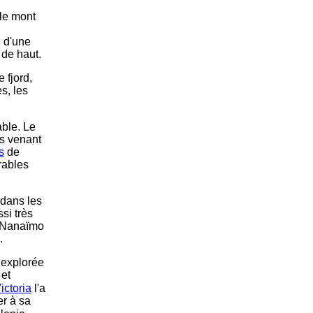
le mont
n d'une
 de haut.
 fjord,
s, les
able. Le
s venant
s
de
brables
dans les
si très
à Nanaïmo
.
 explorée
 et
ictoria
l'a
r à sa