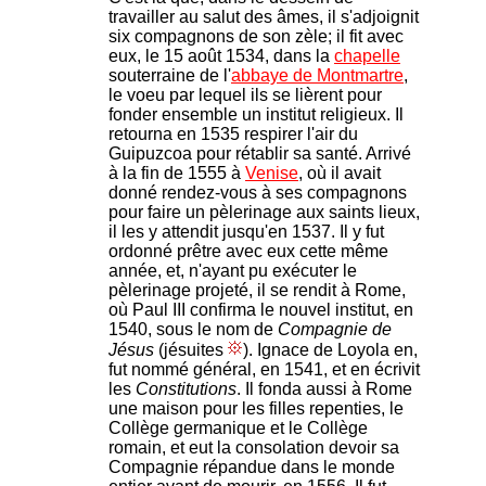
travailler au salut des âmes, il s'adjoignit
six compagnons de son zèle; il fit avec
eux, le 15 août 1534, dans la
chapelle
souterraine de l'
abbaye de Montmartre
,
le voeu par lequel ils se lièrent pour
fonder ensemble un institut religieux. Il
retourna en 1535 respirer l'air du
Guipuzcoa pour rétablir sa santé. Arrivé
à la fin de 1555 à
Venise
, où il avait
donné rendez-vous à ses compagnons
pour faire un pèlerinage aux saints lieux,
il les y attendit jusqu'en 1537. Il y fut
ordonné prêtre avec eux cette même
année, et, n'ayant pu exécuter le
pèlerinage projeté, il se rendit à Rome,
où Paul III confirma le nouvel institut, en
1540, sous le nom de
Compagnie de
Jésus
(jésuites
). Ignace de Loyola en,
fut nommé général, en 1541, et en écrivit
les
Constitutions
. Il fonda aussi à Rome
une maison pour les filles repenties, le
Collège germanique et le Collège
romain, et eut la consolation devoir sa
Compagnie répandue dans le monde