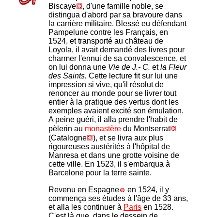
Biscaye
, d'une famille noble, se
distingua d'abord par sa bravoure
dans
la carrière militaire. Blessé eu défendant
Pampelune contre les Français, en
1524, et transporté au château de
Loyola, il avait demandé des livres pour
charmer l'ennui de sa convalescence, et
on lui donna une
Vie de J.- C.
et
la Fleur
des Saints.
Cette lecture fit sur lui une
impression si vive, qu'il résolut de
renoncer au monde pour se livrer tout
entier à la pratique des vertus dont les
exemples avaient excité son émulation.
A peine guéri, il alla prendre l'habit de
pèlerin au
monastère
du Montserrat
(Catalogne
), et se livra aux plus
rigoureuses austérités à l'hôpital de
Manresa et dans une grotte voisine de
cette ville. En 1523, il s'embarqua à
Barcelone pour la terre sainte.
Revenu en Espagne
en 1524, il y
commença ses études à l'âge de 33 ans,
et alla les continuer à
Paris
en 1528.
C'est là que, dans le dessein de