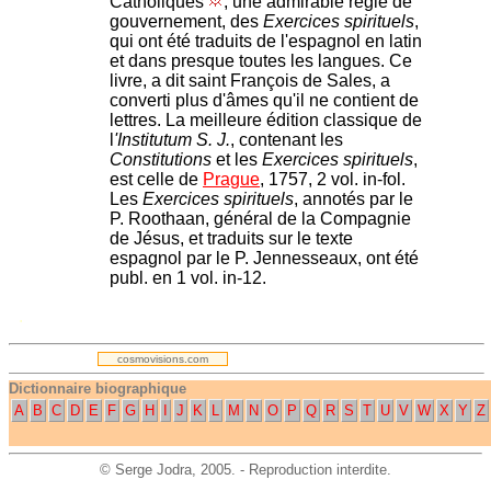
Catholiques
, une admirable règle de
gouvernement, des
Exercices spirituels
,
qui ont été traduits de l'espagnol en latin
et dans presque toutes les langues. Ce
livre, a dit saint François de Sales, a
converti plus d'âmes qu'il ne contient de
lettres. La meilleure édition classique de
l
'Institutum S. J.
, contenant les
Constitutions
et les
Exercices spirituels
,
est celle de
Prague
, 1757, 2 vol. in-fol.
Les
Exercices spirituels
, annotés par le
P. Roothaan, général de la Compagnie
de Jésus, et traduits sur le texte
espagnol par le P. Jennesseaux, ont été
publ. en 1 vol. in-12.
.
cosmovisions.com
Dictionnaire biographique
A
B
C
D
E
F
G
H
I
J
K
L
M
N
O
P
Q
R
S
T
U
V
W
X
Y
Z
©
Serge Jodra
, 2005. - Reproduction interdite.