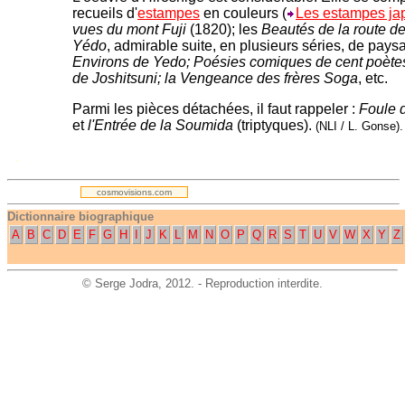
recueils d'
estampes
en couleurs
(
Les estampes ja
vues du mont Fuji
(1820); les
Beautés de la route d
Yédo
, admirable suite, en plusieurs séries, de pay
Environs de Yedo; Poésies comiques de cent poète
de Joshitsuni; la Vengeance des frères Soga
, etc.
Parmi les pièces détachées, il faut rappeler :
Foule 
et
l'Entrée de la Soumida
(triptyques).
(NLI / L. Gonse).
.
cosmovisions.com
Dictionnaire biographique
A
B
C
D
E
F
G
H
I
J
K
L
M
N
O
P
Q
R
S
T
U
V
W
X
Y
Z
©
Serge Jodra
, 2012. - Reproduction interdite.