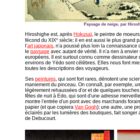
Paysage de neige, par Hirosh
Hiroshighe est, après
Hokusaï
, le peintre de moeurs 
e
fécond du XIX
siècle; il en est aussi le plus grand
l'
art japonais
, n'a poussé plus loin la connaissance 
le
paysage
avec autant de vérité. Il n'a rien à envier
européens. Il est surtout connu comme dessinateur
environs de Yédo sont célèbres. Elles nous font mie
toutes les descriptions des voyageurs.
Ses
peintures
, qui sont fort rares, dénotent une s
maniement du pinceau. On connaît, par exemple, une 
légèrement rehaussées d'or et de quelques touches 
fêtes de nuit à Edo, qui sont d'une adresse merveill
montre l'entrée d'un pont avec des marchands forain
papier (et que copiera
Van Gogh
); une autre, une 
éclairés par les lumières des boutiques, fait songer
de Debucourt.
--