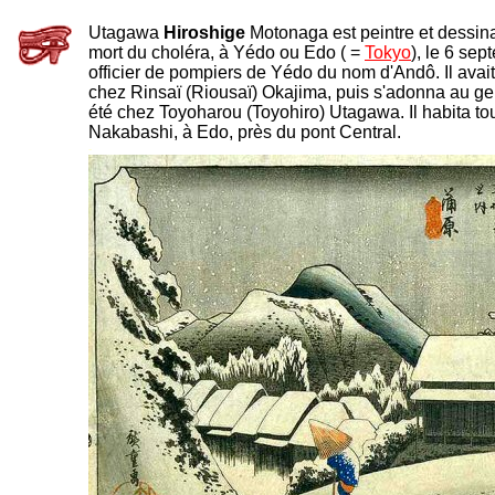
Utagawa
Hiroshige
Motonaga est peintre et dessina
mort du choléra, à Yédo ou Edo ( =
Tokyo
), le 6 sept
officier de pompiers de Yédo du nom d'Andô. Il avait
chez Rinsaï (Riousaï) Okajima, puis s'adonna au genr
été chez Toyoharou (Toyohiro) Utagawa. Il habita tou
Nakabashi, à Edo, près du pont Central.
-