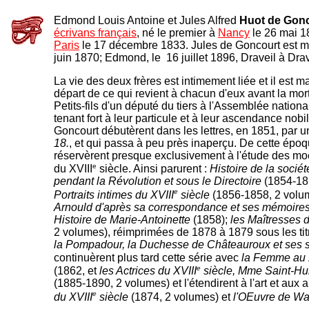
Edmond Louis Antoine et Jules Alfred
Huot de Gon
écrivans français
, né le premier à
Nancy
le 26 mai 1
Paris
le 17 décembre 1833. Jules de Goncourt est mor
juin 1870; Edmond, le 16 juillet 1896, Draveil à Dra
La vie des deux frères est intimement liée et il est ma
départ de ce qui revient à chacun d'eux avant la mor
Petits-fils d'un député du tiers à l'Assemblée nation
tenant fort à leur particule et à leur ascendance nobil
Goncourt débutèrent dans les lettres, en 1851, par 
18.
, et qui passa à peu près inaperçu. De cette époq
réservèrent presque exclusivement à l'étude des mo
e
du XVIII
siècle. Ainsi parurent :
Histoire de la sociét
pendant la Révolution et sous le Directoire
(1854-185
e
Portraits intimes du XVIII
siècle
(1856-1858, 2 volu
Arnould d'après sa correspondance et ses mémoires
Histoire de Marie-Antoinette
(1858);
les Maîtresses 
2 volumes), réimprimées de 1878 à 1879 sous les ti
la Pompadour, la Duchesse de Châteauroux et ses 
continuèrent plus tard cette série avec
la Femme au 
e
(1862, et
les Actrices du XVIII
siècle, Mme Saint-Hu
(1885-1890, 2 volumes) et l'étendirent à l'art et aux 
e
du XVIII
siècle
(1874, 2 volumes) et
l'OEuvre de W