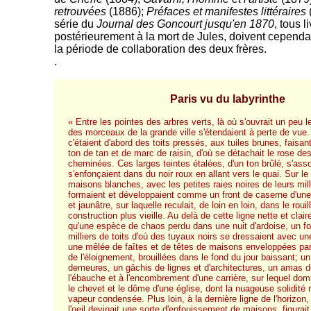
retrouvées
(1886);
Préfaces et manifestes littéraires
(
série du
Journal des Goncourt jusqu'en 1870
, tous l
postérieurement à la mort de Jules, doivent cependan
la période de collaboration des deux frères.
.
-
Paris vu du labyrinthe
« Entre les pointes des arbres verts, là où s'ouvrait un peu l
des morceaux de la grande ville s'étendaient à perte de vue
c'étaient d'abord des toits pressés, aux tuiles brunes, faisa
ton de tan et de marc de raisin, d'où se détachait le rose de
cheminées. Ces larges teintes étalées, d'un ton brûlé, s'ass
s'enfonçaient dans du noir roux en allant vers le quai. Sur le
maisons blanches, avec les petites raies noires de leurs mill
formaient et développaient comme un front de caserne d'une
et jaunâtre, sur laquelle reculait, de loin en loin, dans le rouil
construction plus vieille. Au delà de cette ligne nette et clair
qu'une espèce de chaos perdu dans une nuit d'ardoise, un foui
milliers de toits d'où des tuyaux noirs se dressaient avec une
une mêlée de faîtes et de têtes de maisons enveloppées par 
de l'éloignement, brouillées dans le fond du jour baissant; u
demeures, un gâchis de lignes et d'architectures, un amas de
l'ébauche et à l'encombrement d'une carrière, sur lequel domi
le chevet et le dôme d'une église, dont la nuageuse solidité
vapeur condensée. Plus loin, à la dernière ligne de l'horizon,
l'oeil devinait une sorte d'enfouissement de maisons, figura