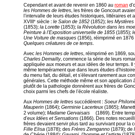
Cependant et avant de revenir en 1860 au
roman
d'o
les Hommes de lettres
, les frères de Goncourt avaie
l'intervalle de leurs études historiques, littéraires et a
e
XVIII
siècle :
le Salon de 1852
(1852);
les Mystères 
(1853);
la Lorette
(1853);
la Révolution dans les mo
Peinture à l'Exposition universelle de 1855
(1855);
l
Une Voiture de masques
(1856), réimprimé en 1876 s
Quelques créatures de ce temps
.
Avec
les Hommes de lettres
, réimprimé en 1869, sous
Charles Demailly
, commence la série de leurs roma
appliquée aux moeurs et aux idées de leur temps. Il 
même tempérament que dans leurs études d'histoire,
du menu fait, du détail, et s'élevant rarement aux co
générales. Cette méthode même et son application à
plutôt de la pathologie donnèrent aux frères de Gon
choix parmi les chefs de l'école réaliste.
Aux
Hommes de lettres
succédèrent :
Soeur Philom
Mauperin
(1864);
Germinie Lacerteux
(1865);
Manet
2 volume);
Madame Gervaisais
(1869). Entre temp
d'eux
Idées et Sensations
(1866). Des notes recueill
frères devaient servir plus tard au survivant pour la
Fille Elisa
(1878); des
Frères Zemganno
(1879); de
de
Chérie
(1884);
Gavarni, l'homme et l'artiste
(1879