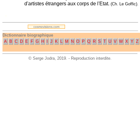
d'artistes étrangers aux corps de l'Etat.
(Ch. Le Goffic).
.
cosmovisions.com
Dictionnaire biographique
A
B
C
D
E
F
G
H
I
J
K
L
M
N
O
P
Q
R
S
T
U
V
W
X
Y
Z
©
Serge Jodra
, 2019. - Reproduction interdite.