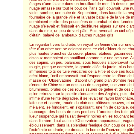
étages d'une falaise dans un brouillard de mer. Là-dessus pe
nuage amassé sur tout le bout de Paris qu'il couvrait, une nu
violet sombre, une nuée de Septentrion, dans laquelle la resp
fournaise de la grande ville et la vaste bataille de la vie de
semblaient mettre des poussières de combat et des fumées 
nuage s'élevait et finissait en déchirures aiguës sur une clart
dans du rose, un peu de vert pâle. Puis revenait un ciel dépo
d'étain, balayé de lambeaux d'autres nuages gris.
En regardant vers la droite, on voyait un Génie d'or sur une 
tête d'un arbre vert se colorant dans ce ciel d'hiver d'une chal
plus hautes branches du cèdre, planes, étalées, gazonnées, 
oiseaux marchaient en sautillant comme sur une pelouse. Au
des sapins, un peu, balancés, sous lesquels s'apercevait nu
rougie, presque carminée, la grande allée du jardin, plus hau
immenses toits de tuile verdâtres de la Pitié et que ses luc
crépi blanc, l'oeil embrassait tout l'espace entre le dôme de l
masse de l'Observatoire : d'abord un grand plan d'ombre res
d'encre de Chine sur un dessous de sanguine, une zone de t
bitumineux, brûlés de ces roussissures de gelée et de ces c
qu'on retrouve sur la palette d'aquarelle des Anglais; puis, d
infime d'une teinte dégradée, il se levait un rayon blanchâtr
laiteuse et nacrée, trouée du clair des bâtisses neuves, et o
mêlaient, se fondaient, en s'opalisant, une fin de capitale, 
faubourgs, des bouts de rues perdues. L'ardoise des toits pâ
lueur suspendue qui faisait devenir noires en les touchant 
dans l'ombre. Tout au loin l'Observatoire apparaissait, vag
éblouissement, dans la splendeur féerique d'un coup de soleil
l'extrémité de droite, se dressait la borne de l'horizon, le pâ