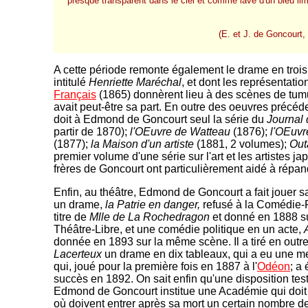
presque transparent dans le ciel et comme lavé d'un bleu lim
(E. et J. de Goncourt,
A cette période remonte également le drame en trois
intitulé
Henriette Maréchal
, et dont les représentati
Français
(1865) donnèrent lieu à des scènes de tumul
avait peut-être sa part. En outre des oeuvres précé
doit à Edmond de Goncourt seul la série du
Journal
partir de 1870);
l'OEuvre de Watteau
(1876);
l'OEuvr
(1877);
la Maison d'un artiste
(1881, 2 volumes);
Out
premier volume d'une série sur l'art et les artistes j
frères de Goncourt ont particulièrement aidé à répa
Enfin, au théâtre, Edmond de Goncourt a fait jouer 
un drame,
la Patrie en danger,
refusé à la Comédie-F
titre de
Mlle de La Rochedragon
et donné en 1888 su
Théâtre-Libre, et une comédie politique en un acte,
donnée en 1893 sur la même scène. Il a tiré en outr
Lacerteux
un drame en dix tableaux, qui a eu une mei
qui, joué pour la première fois en 1887 à l'
Odéon
; a
succès en 1892. On sait enfin qu'une disposition te
Edmond de Goncourt institue une Académie qui doit 
où doivent entrer après sa mort un certain nombre de 