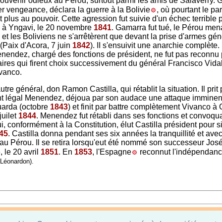
souvenir odieux au Pérou, surtout parmi les amis de Salaverry. 
er vengeance, déclara la guerre à la Bolivie
, où pourtant le pa
t plus au pouvoir. Cette agression fut suivie d'un échec terrible 
 à Yngavi, le 20 novembre
1841
. Gamarra fut tué, le Pérou me
, et les Boliviens ne s'arrêtèrent que devant la prise d'armes gé
(Paix d'Acora, 7 juin
1842
). II s'ensuivit une anarchie complète
endez, chargé des fonctions de président, ne fut pas reconnu 
taires qui firent choix successivement du général Francisco Vidal
vanco.
utre général, don Ramon Castilla, qui rétablit la situation. Il prit 
nt légal Menendez, déjoua par son audace une attaque imminen
uarda (octobre
1843
) et finit par battre complètement Vivanco 
juilet
1844
. Menendez fut rétabli dans ses fonctions et convoqu
, conformément à la Constitution, élut Castilla président pour s
45
. Castilla donna pendant ses six années la tranquillité et avec
 au Pérou. Il se retira lorsqu'eut été nommé son successeur Jos
 le 20 avril
1851
. En
1853
, l'Espagne
reconnut l'indépendan
 Léonardon).