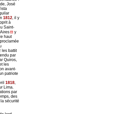
lde, José
ista
guilar
En
1812
, il y
pprit à
u Saint-
 Aires
y
le haut
t proclamée
u
es battit
pendu par
r Quiros,
t les
on avant-
n patriote
ril
1818
,
ur Lima.
ations par
temps, des
 la sécurité