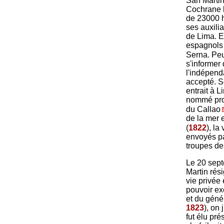
San Martin
Cochrane l
de 23000 h
ses auxilia
de Lima. E
espagnols 
Serna. Peu
s'informer
l'indépend
accepté. S
entrait à L
nommé prot
du Callao
de la mer e
(
1822
), la
envoyés p
troupes de 
Le 20 sep
Martin rési
vie privée
pouvoir ex
et du géné
1823
), on
fut élu pré