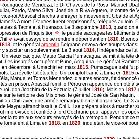
o Rodriguez de Mendoza, le Dr Chaves de la Rosa, Manuel Uba
uilar, Pardo, Mateo Silva, José de la Riva Aguero, le comte de V
e vice-roi Abascal chercha à enrayer le mouvement. Ubalde et A
damnés à mort. D'autres furent emprisonnés, relégués au loin. 
meutes à Tacna et à Huanaco. Le 3 septembre
1813
, quand on a
ppression de l'Inquisition
, le peuple saccagea les bâtiments d
Chili
avait essayé de se rendre indépendant en
1810
. Buenos
1813
, et le général
argentin
Belgrano envoya des troupes dans 
 y susciter un soulèvement. Le 3 août
1814
, l'indépendance fu
. Un vieux cacique, Mateo Garcia Pumacagua, se mit à la tête d
 Les insurgés occupèrent Puno, Arequipa. Le général Ramirez l
a en décembre, à Umachiri en mars
1815
. Pumacagua trahi fut 
ols. La révolte fut étouffée. Un complot tramé à Lima en
1815
pa
éla, Manuel et Tomas Menendez, d'autres encore, fut dénoncé e
etés en prison. Abascal remit le Pérou en apparence dompté à s
e-roi, don Joachim de la Pezuela (7 juillet
1816
). Mais en
1817
u
é sur le territoire des Misiones, le général José de San Martin,
it au Chili avec une armée remarquablement organisée. Le 3 av
 de Maypu affranchissait le Chili. Il se prépara alors à marcher s
 fut improvisée et confiée à lord Cochrane pour appuyer les opér
per la route aux secours envoyés de la métropole. Pendant ce 
e formaient à Lima en
1818
, en
1820
, inquiétant le vice-roi pour