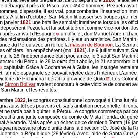
 avait achevé ses préparatifs. Le 12 septembre
1820
, la flottill
e débarquait près de Pisco, avec 4500 hommes. Pezuela avai
ommes, dispersée, il est vrai, pour combattre l'insurrection imm
ires. A la fin d'octobre, San Martin fit passer ses troupes par me
n janvier
1821
une bataille semblait imminente lorsque les offic
déposèrent Pezuela et lui substituèrent comme vice-roi don Jos
 après arrivait d'Espagne
un officier, don Manuel Abren, char
 des réclamations des patriotes. Il y eut un armistice. San Mart
ance du Pérou avec un roi de la
maison de Bourbon
. La Serna 
es officiers l'en empêchèrent (mai
1821
). Le 9 juillet suivant, S
ima, le 28 l'indépendance était proclamée, le 3 août San Martin é
ecteur du Pérou, le 28 la
mitta
était abolie, le 21 septembre la 
capitulait. Grâce à Cochrane et à Guise, les insurgés restaien
t l'armée espagnole se trouvait rejetée dans l'intérieur. L'année
 victoire de Pichincha libérait la province de Quito
. Les Colom
ar
Simon Bolivar
avaient concouru à cette victoire de concert av
San Martin et les révoltés.
tembre
1822
, le congrès constitutionnel convoqué à Lima fut réu
gna aussitôt ses pouvoirs et, sans ambition personnelle, il rentr
 et ne tarda pas à quitter le Pérou. Le congrès commença par con
écutif à une junte composée du comte de Vista Florida, du gén
ral Alvarado. Mais après un échec de ce dernier à Torata (19 jan
 jugea nécessaire plus d'unité dans la direction : D. José de la 
sident de la République (28 février). Avec l'aide de Santa Cruz,