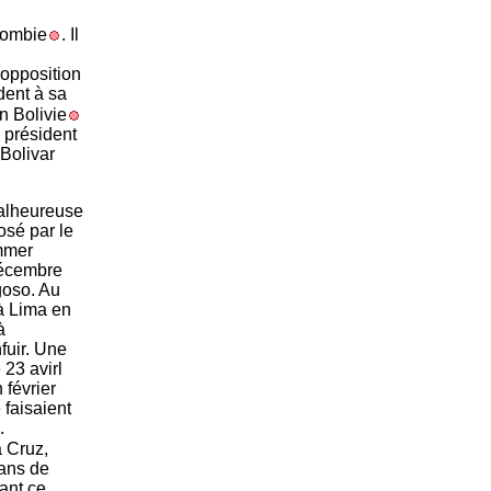
lombie
. Il
 opposition
dent à sa
n Bolivie
e président
Bolivar
 malheureuse
osé par le
ommer
décembre
goso. Au
 à Lima en
à
fuir. Une
 23 avirl
 février
 faisaient
.
a Cruz,
sans de
dant ce