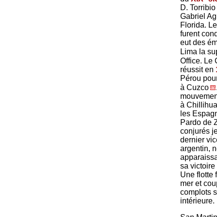
D. Torribi
Gabriel Ag
Florida. L
furent con
eut des é
Lima la su
Office. Le 
réussit en
Pérou pour
à Cuzco
mouvement.
à Chillihu
les Espagn
Pardo de Z
conjurés j
dernier vic
argentin, n
apparaissa
sa victoire
Une flotte
mer et cou
complots s
intérieure.