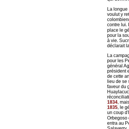
La longue 
voulut y r
colombienn
contre lui.
place le g
pour la sou
à vie. Sucr
déclarait 
La campa
pour les P
général Ag
président 
de cette a
lieu de se
faveur du 
Huaylacuch
réconcilia
1834
, mai
1835
, le 
un coup d'
Orbegoso é
entra au Pé
Salaverry. 