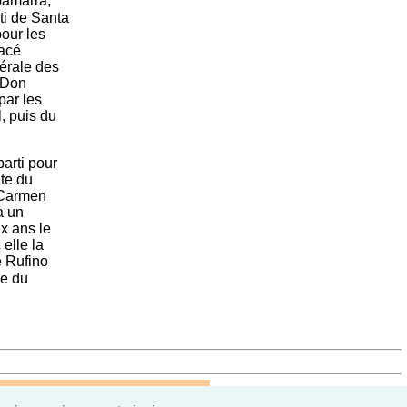
Gamarra,
rti de Santa
pour les
nacé
nérale des
. Don
par les
, puis du
parti pour
te du
à Carmen
a un
ix ans le
 elle la
é Rufino
ce du