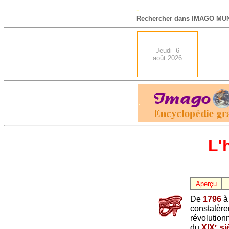
-
Rechercher dans IMAGO MUN
Jeudi 6
août 2026
.
L'
Aperçu
De
1796
constatère
révolution
e
du
XIX
si