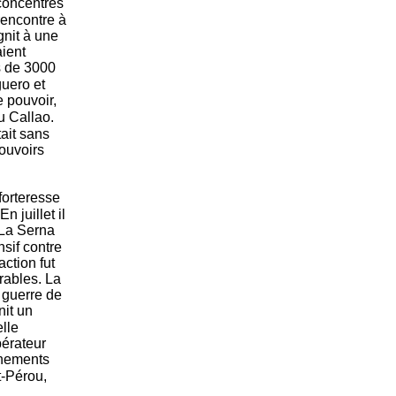
oncentrés
rencontre à
gnit à une
ient
s de 3000
uero et
 pouvoir,
u Callao.
tait sans
pouvoirs
forteresse
 juillet il
 La Serna
ensif contre
'action fut
rables. La
 guerre de
nit un
lle
bérateur
rnements
t-Pérou,