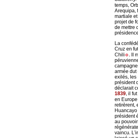
temps, Orb
Arequipa, 
martiale et
projet de f
de mettre 
présidence
La confédé
Cruz en fu
Chili
. II
péruvienne
campagne d
armée dut 
exilés, les
président 
déclarait 
1839
, il 
en Europe
retirèrent
Huancayo
président 
au pouvoir
régénérate
vaincu. L'