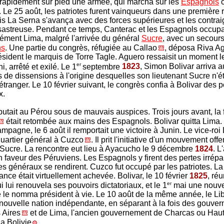
it rapidement sur pied une armée, qui marcha sur les
Espagnols
c
. Le 25 août, les patriotes furent vainqueurs dans une première 
is La Serna s'avança avec des forces supérieures et les contrai
ésastreuse. Pendant ce temps, Canterac et les Espagnols occupa
ment Lima, malgré l'arrivée du général
Sucre
, avec un secour
ns
. Une partie du congrès, réfugiée au Callao
, déposa Riva Ag
ident le marquis de Torre Tagle. Aguero ressaisit un moment le
er
hi, arrêté et exilé. Le 1
septembre
1823
, Simon Bolivar arriva a
s de dissensions à l'origine desquelles son lieutenant Sucre n'é
étranger. Le 10 février suivant, le congrès confia à Bolivar des 
ux.
butait au Pérou sous de mauvais auspices. Trois jours avant, la 
était retombée aux mains des Espagnols. Bolivar quitta Lima. En
mpagne, le 6 août il remportait une victoire à Junin. Le vice-roi
quartier général à Cuzco
. Il prit l'initiative d'un mouvement off
 Sucre. La rencontre eut lieu à Ayacucho le 9 décembre
1824
. L
n faveur des Péruviens. Les Espagnols y firent des pertes irrépa
es généraux se rendirent. Cuzco fut occupé par les patriotes. La
nce était virtuellement achevée. Bolivar, le 10 février
1825
, réu
er
 lui renouvela ses pouvoirs dictatoriaux, et le 1
mai une nouve
le nomma président à vie. Le 10 août de la même année, le Li
 nouvelle nation indépendante, en séparant à la fois des gouve
 Aires
et de Lima, l'ancien gouvernement de Charcas ou Hau
la Bolivie
.