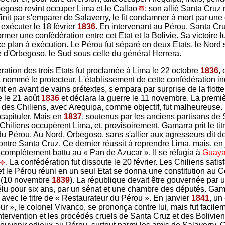
egoso revint occuper Lima et le Callao
; son allié Santa Cruz
finit par s'emparer de Salaverry, le fit condamner à mort par une
 exécuter le 18 février
1836
. En intervenant au Pérou, Santa Cru
ormer une confédération entre cet Etat et la Bolivie. Sa victoire l
ce plan à exécution. Le Pérou fut séparé en deux Etats, le Nord 
 d'Orbegoso, le Sud sous celle du général Herrera.
ration des trois Etats fut proclamée à Lima le 22 octobre
1836
,
t nommé le protecteur. L'établissement de cette confédération in
 mit en avant de vains prétextes, s'empara par surprise de la flotte
 le 21 août
1836
et déclara la guerre le 11 novembre. La premi
es Chiliens, avec Arequipa, comme objectif, fut malheureuse.
capituler. Mais en
1837
, soutenus par les anciens partisans de 
 Chiliens occupèrent Lima, et, provisoirement, Gamarra prit le tit
du Pérou. Au Nord, Orbegoso, sans s'allier aux agresseurs dit d
contre Santa Cruz. Ce dernier réussit à reprendre Lima, mais, en 
fut complètement battu au « Pan de Azucar ». II se réfugia à
Guaya
. La confédération fut dissoute le 20 février. Les Chiliens satisf
, et le Pérou réuni en un seul Etat se donna une constitution au 
 (10 novembre
1839
). La république devait être gouvernée par 
élu pour six ans, par un sénat et une chambre des députés. Gam
 avec le titre de « Restaurateur du Pérou ». En janvier
1841
, un
ur », le colonel Vivanco, se prononça contre lui, mais fut facile
intervention et les procédés cruels de Santa Cruz et des Bolivie