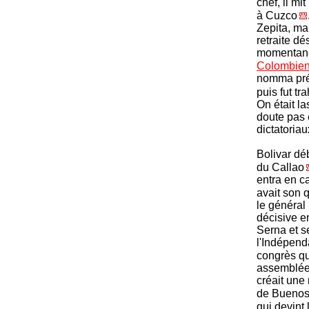
chef, il m
à Cuzco
Zepita, ma
retraite d
momentané
Colombie
nomma prés
puis fut tra
On était la
doute pas 
dictatoria
Bolivar dé
du Callao
entra en ca
avait son 
le général
décisive e
Serna et s
l'Indépenda
congrès qui
assemblée 
créait une
de Buenos
qui devint 