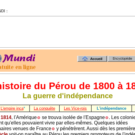
DI :
-
histoire du Pérou de 1800 à 1
La guerre d'indépendance
L'empire inca
*
La conquête
Les Vice-rois
L'indépendance
à
1814
, l'Amérique
se trouva isolée de l'Espagne
. Les coloni
nt qu'elles pouvaient vivre par elles-mêmes. Quelques idées
naires venues de France
y pénétrèrent. Aussi dès les premièr
ècle
voit-on paraître au Pérou les premiers promoteurs de l'ind