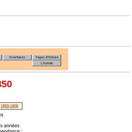
850
1850-1900
es
es années
épendance :