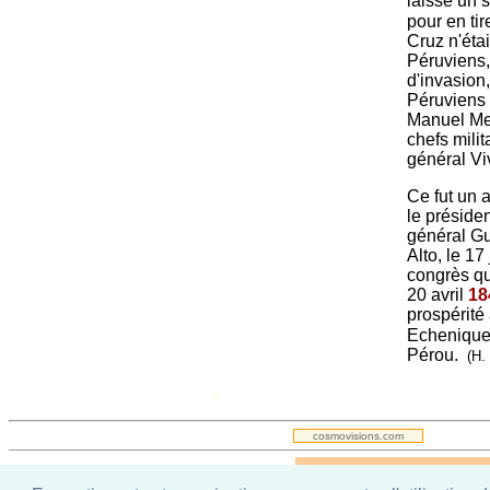
laissé un 
pour en tir
Cruz n'étai
Péruviens,
d'invasion
Péruviens 
Manuel Men
chefs mili
général Vi
Ce fut un a
le préside
général G
Alto, le 17 
congrès qui
20 avril
18
prospérité
Echenique,
Pérou.
(H.
.
cosmovisions.com