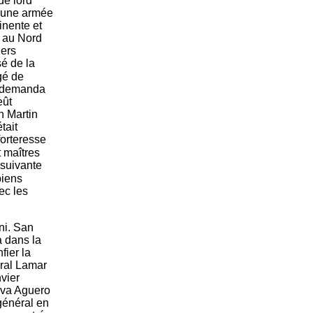
e de lord
t une armée
inente et
r au Nord
iers
é de la
gé de
in demanda
eût
an Martin
tait
forteresse
t maîtres
 suivante
biens
ec les
ni. San
a dans la
fier la
éral Lamar
vier
Riva Aguero
 général en