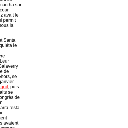
 marcha sur
 cour
z avait le
ui permit
sous la
 et Santa
quiéta le
ère
 Leur
Salaverry
re de
ehors, se
janvier
quil
, puis
aits se
Congrès de
un
arra resta
 «
ment
ns avaient