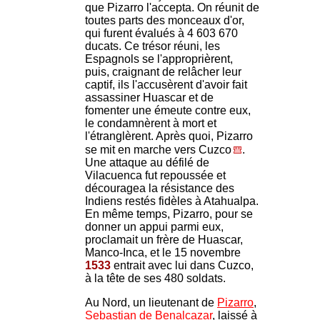
que Pizarro l'accepta. On réunit de
toutes parts des monceaux d'or,
qui furent évalués à 4 603 670
ducats. Ce trésor réuni, les
Espagnols se l'approprièrent,
puis, craignant de relâcher leur
captif, ils l'accusèrent d'avoir fait
assassiner Huascar et de
fomenter une émeute contre eux,
le condamnèrent à mort et
l'étranglèrent. Après quoi, Pizarro
se mit en marche vers Cuzco
.
Une attaque au défilé de
Vilacuenca fut repoussée et
découragea la résistance des
Indiens restés fidèles à Atahualpa.
En même temps, Pizarro, pour se
donner un appui parmi eux,
proclamait un frère de Huascar,
Manco-Inca, et le 15 novembre
1533
entrait avec lui dans Cuzco,
à la tête de ses 480 soldats.
Au Nord, un lieutenant de
Pizarro
,
Sebastian de Benalcazar
, laissé à