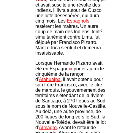
et avait suscité une révolte des
Indiens. Il livra autour de Cuzco
une lutte désespérée, qui dura
cinq mois. Les
Espagnols
restèrent les maîtres. Un autre
coup de main des Indiens, tenté
simultanément contre Lima, fut
déjoué par Francisco Pizarro.
Manco-Inca s'enfuit et demeura
insaisissable.
Lorsque Hernando Pizarro avait
été en Espagne
porter au roi le
cinquième de la rançon
d'
Atahualpa
, il avait obtenu pour
son frère Francisco, avec le titre
de marquis, le gouvernement des
territoires s'étendant de la rivière
de Santiago, à 270 lieues au Sud,
sous le nom de Nouvelle-Castille.
Au delà, une autre province, de
200 lieues de long vers le Sud, la
Nouvelle-Tolède, devait être le lot
d'
Almagro
. Avant le retour de
Hernando, Almagro s'était déjà