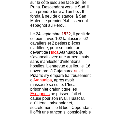
sur la côte jusqu'en face de l'île
Puna. Descendant vers le Sud, il
alla prendre terre à Tumbez. Il
fonda à peu de distance, à San
Mateo, le premier établissement
espagnol au Pérou.
Le 24 septembre
1532
, il partit de
ce point avec 102 fantassins, 62
cavaliers et 2 petites pièces
d'artillerie, pour se porter au-
devant de l'
Inca
Atahualpa qui
s'avançait avec une armée, mais
sans manifester d'intentions
hostiles. L'entrevue eut lieu le 16
novembre, à Cajamarca
, et
Pizarro s'y empara traîtreusement
d'
Atahualpa
, après avoir
massacré sa suite. L'Inca
prisonnier craignit que les
Espagnols
ne prissent fait et
cause pour son rival, Huascar,
qu'il tenait prisonnier et,
secrètement, le fit tuer. Cependant
il offrit une rançon si considérable