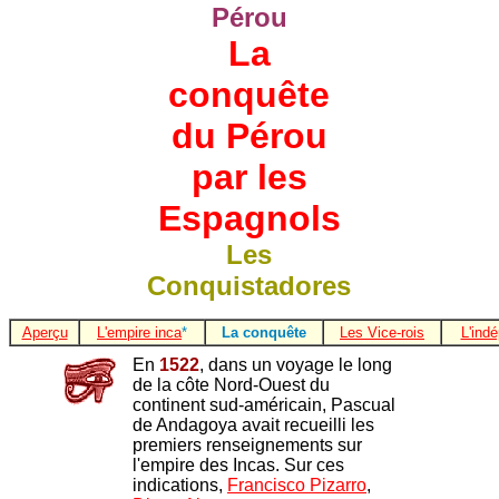
Pérou
La
conquête
du Pérou
par les
Espagnols
Les
Conquistadores
Aperçu
L'empire inca
*
La conquête
Les Vice-rois
L'ind
En
1522
, dans un voyage le long
de la côte Nord-Ouest du
continent sud-américain, Pascual
de Andagoya avait recueilli les
premiers renseignements sur
l'empire des Incas. Sur ces
indications,
Francisco Pizarro
,