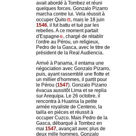
avait abordé à Tombez et réuni
quelques forces. Gonzalo Pizarro
marcha contre lui. Vela réussit à
occuper Quito
, mais le 18 juin
1546
, il fut battu et tué par les
rebelles. A ce moment partait
d'Espagne
, chargé de rétablir
l'ordre au Pérou, un religieux,
Pedro de la Gasca, avec le titre de
président de la Real Audiencia.
Arrivé à Panama, il entama une
négociation avec Gonzalo Pizarro,
puis, ayant rassemblé une flotte et
un millier d'hommes, il partit pour
le Pérou (
1547
). Gonzalo Pizarro
évacua aussitôt Lima et se replia
sur Arequipa. Le 26 octobre, il
rencontra à Huarina la petite
armée royaliste de Centeno, la
tailla en pièces et réussit à
occuper Cuzco. Mais Pedro de la
Gasca, débarqué à Tombez en
mai
1547
, avançait avec plus de
deux mille hommes. Gonzalo