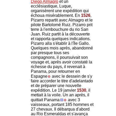
Diego Almagro
et un
ecclésiastique, Luque,
organisèrent une expédition qui
échoua misérablement. En
1526
,
Pizarro repartit avec Almagro et le
pilote Bartolomé Ruiz. Pizarro prit
terre à l'embouchure du rio San
Juan. Ruiz partit à la découverte
et rapporta quelques indications.
Pizarro alla s'établir à l'île Gallo.
Quelques mois après, abandonné
par presque tous ses
compagnons, il poursuivait son
voyage et, après avoir constaté la
richesse du pays, il revenait à
Panama, pour retourner en
Espagne
avec le dessein de s'y
faire accorder le titre d'adelantado
et de préparer une nouvelle
expédition. Le 19 janvier
1530
, il
mettait à la voile. Un an après, il
quittait Panama
avec 3
vaisseaux, portant 185 hommes et
27 chevaux. Il débarqua d'abord
au Rio Esmeraldas et s'avança