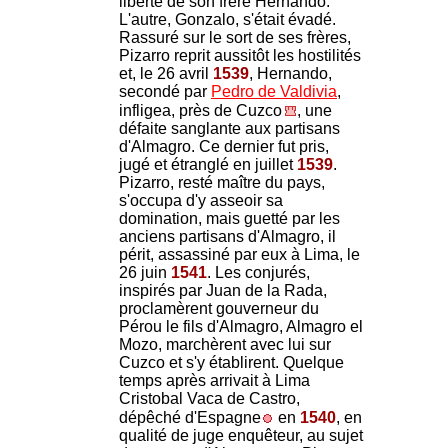
liberté de son frère Hernando.
L'autre, Gonzalo, s'était évadé.
Rassuré sur le sort de ses frères,
Pizarro reprit aussitôt les hostilités
et, le 26 avril
1539
, Hernando,
secondé par
Pedro de Valdivia
,
infligea, près de Cuzco
, une
défaite sanglante aux partisans
d'Almagro. Ce dernier fut pris,
jugé et étranglé en juillet
1539
.
Pizarro, resté maître du pays,
s'occupa d'y asseoir sa
domination, mais guetté par les
anciens partisans d'Almagro, il
périt, assassiné par eux à Lima, le
26 juin
1541
. Les conjurés,
inspirés par Juan de la Rada,
proclamèrent gouverneur du
Pérou le fils d'Almagro, Almagro el
Mozo, marchèrent avec lui sur
Cuzco et s'y établirent. Quelque
temps après arrivait à Lima
Cristobal Vaca de Castro,
dépêché d'Espagne
en
1540
, en
qualité de juge enquêteur, au sujet