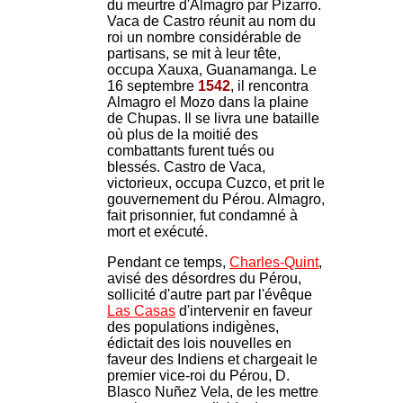
du meurtre d'Almagro par Pizarro.
Vaca de Castro réunit au nom du
roi un nombre considérable de
partisans, se mit à leur tête,
occupa Xauxa, Guanamanga. Le
16 septembre
1542
, il rencontra
Almagro el Mozo dans la plaine
de Chupas. Il se livra une bataille
où plus de la moitié des
combattants furent tués ou
blessés. Castro de Vaca,
victorieux, occupa Cuzco, et prit le
gouvernement du Pérou. Almagro,
fait prisonnier, fut condamné à
mort et exécuté.
Pendant ce temps,
Charles-Quint
,
avisé des désordres du Pérou,
sollicité d'autre part par l'évêque
Las Casas
d'intervenir en faveur
des populations indigènes,
édictait des lois nouvelles en
faveur des Indiens et chargeait le
premier vice-roi du Pérou, D.
Blasco Nuñez Vela, de les mettre