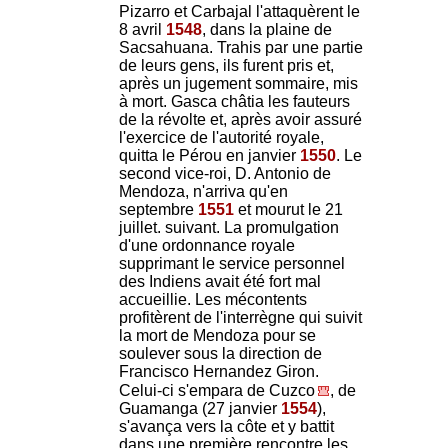
Pizarro et Carbajal l'attaquèrent le
8 avril
1548
, dans la plaine de
Sacsahuana. Trahis par une partie
de leurs gens, ils furent pris et,
après un jugement sommaire, mis
à mort. Gasca châtia les fauteurs
de la révolte et, après avoir assuré
l'exercice de l'autorité royale,
quitta le Pérou en janvier
1550
. Le
second vice-roi, D. Antonio de
Mendoza, n'arriva qu'en
septembre
1551
et mourut le 21
juillet. suivant. La promulgation
d'une ordonnance royale
supprimant le service personnel
des Indiens avait été fort mal
accueillie. Les mécontents
profitèrent de l'interrègne qui suivit
la mort de Mendoza pour se
soulever sous la direction de
Francisco Hernandez Giron.
Celui-ci s'empara de Cuzco
, de
Guamanga (27 janvier
1554
),
s'avança vers la côte et y battit
dans une première rencontre les