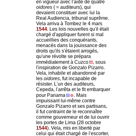
en vigueur avec l'aide de quatre
oidores
( = auditeurs), qui
devaient constituer avec lui la
Real Audiencia, tribunal suprême.
Vela arriva à Tombez le 4 mars
1544
. Les lois nouvelles qu'il était
chargé d'appliquer furent si mal
accueillies des conquérants,
menacés dans la jouissance des
droits qu'ils s'étaient arrogés,
qu'une révolte se prépara
immédiatement à Cuzco
, sous
l'inspiration de Gonzalo Pizarro.
Vela, inhabile et abandonné par
les
oidores
, fut incapable de
résister. L'un des auditeurs,
Cepeda, l'arrêta et le fit embarquer
pour Panama
. Mais
impuissant lui-même contre
Gonzalo Pizarro et ses partisans,
il fut contraint de le reconnaître
comme gouverneur et de lui ouvrir
les portes de Lima (28 octobre
1544
). Vela, mis en liberté par
celui qui était chargé de l'escorter,