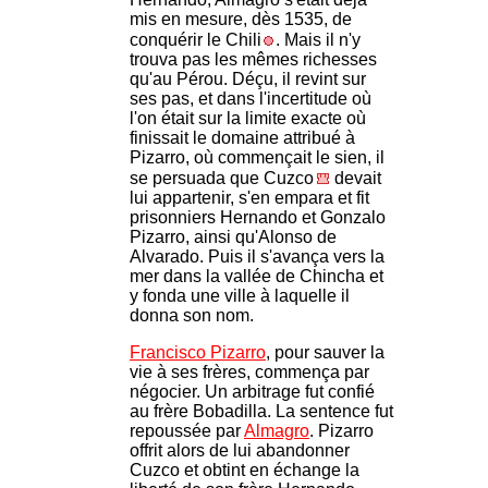
mis en mesure, dès 1535, de
conquérir le Chili
. Mais il n'y
trouva pas les mêmes richesses
qu'au Pérou. Déçu, il revint sur
ses pas, et dans l'incertitude où
l'on était sur la limite exacte où
finissait le domaine attribué à
Pizarro, où commençait le sien, il
se persuada que Cuzco
devait
lui appartenir, s'en empara et fit
prisonniers Hernando et Gonzalo
Pizarro, ainsi qu'Alonso de
Alvarado. Puis il s'avança vers la
mer dans la vallée de Chincha et
y fonda une ville à laquelle il
donna son nom.
Francisco Pizarro
, pour sauver la
vie à ses frères, commença par
négocier. Un arbitrage fut confié
au frère Bobadilla. La sentence fut
repoussée par
Almagro
. Pizarro
offrit alors de lui abandonner
Cuzco et obtint en échange la