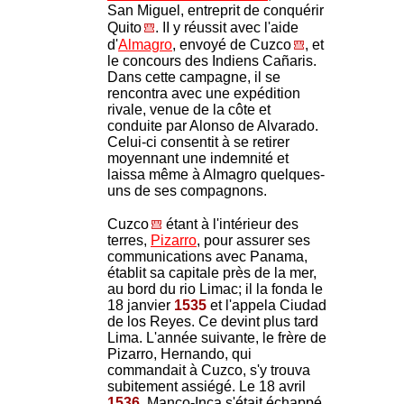
San Miguel, entreprit de conquérir
Quito
. II y réussit avec l'aide
d'
Almagro
, envoyé de Cuzco
, et
le concours des Indiens Cañaris.
Dans cette campagne, il se
rencontra avec une expédition
rivale, venue de la côte et
conduite par Alonso de Alvarado.
Celui-ci consentit à se retirer
moyennant une indemnité et
laissa même à Almagro quelques-
uns de ses compagnons.
Cuzco
étant à l'intérieur des
terres,
Pizarro
, pour assurer ses
communications avec Panama,
établit sa capitale près de la mer,
au bord du rio Limac; il la fonda le
18 janvier
1535
et l'appela Ciudad
de los Reyes. Ce devint plus tard
Lima. L'année suivante, le frère de
Pizarro, Hernando, qui
commandait à Cuzco, s'y trouva
subitement assiégé. Le 18 avril
1536
, Manco-Inca s'était échappé