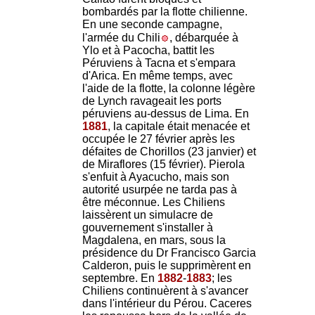
bombardés par la flotte chilienne.
En une seconde campagne,
l'armée du Chili
, débarquée à
Ylo et à Pacocha, battit les
Péruviens à Tacna et s'empara
d'Arica. En même temps, avec
l'aide de la flotte, la colonne légère
de Lynch ravageait les ports
péruviens au-dessus de Lima. En
1881
, la capitale était menacée et
occupée le 27 février après les
défaites de Chorillos (23 janvier) et
de Miraflores (15 février). Pierola
s'enfuit à Ayacucho, mais son
autorité usurpée ne tarda pas à
être méconnue. Les Chiliens
laissèrent un simulacre de
gouvernement s'installer à
Magdalena, en mars, sous la
présidence du Dr Francisco Garcia
Calderon, puis le supprimèrent en
septembre. En
1882
-
1883
; les
Chiliens continuèrent à s'avancer
dans l'intérieur du Pérou. Caceres