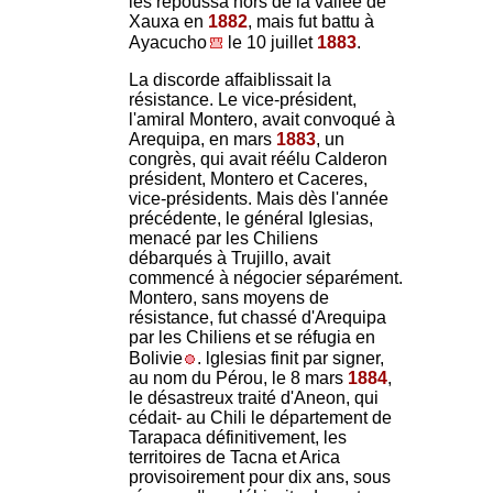
les repoussa hors de la vallée de
Xauxa en
1882
, mais fut battu à
Ayacucho
le 10 juillet
1883
.
La discorde affaiblissait la
résistance. Le vice-président,
l'amiral Montero, avait convoqué à
Arequipa, en mars
1883
, un
congrès, qui avait réélu Calderon
président, Montero et Caceres,
vice-présidents. Mais dès l'année
précédente, le général Iglesias,
menacé par les Chiliens
débarqués à Trujillo, avait
commencé à négocier séparément.
Montero, sans moyens de
résistance, fut chassé d'Arequipa
par les Chiliens et se réfugia en
Bolivie
. lglesias finit par signer,
au nom du Pérou, le 8 mars
1884
,
le désastreux traité d'Aneon, qui
cédait- au Chili le département de
Tarapaca définitivement, les
territoires de Tacna et Arica
provisoirement pour dix ans, sous