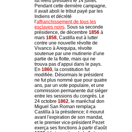
fut réélu président le 14 juillet.
Pendant cette dernière campagne,
il avait aboli le tribut payé par les
Indiens et décrété
l'
affranchissement de tous les
esclaves noirs
. Sous sa seconde
présidence, de décembre
1856
à
mars
1858
, Castilla eut à lutter
contre une nouvelle révolte de
Vivanco à Arequipa, révolte
soutenue par une mutinerie d'une
partie de la flotte, mais qui ne
trouva pas d'appui dans le pays.
En
1860
, la constitution fut
modifiée. Désormais le président
ne fut plus nommé que pour quatre
ans, par un vote populaire, et une
commission permanente dut siéger
entre les sessions du congrès. Le
24 octobre
1862
, le maréchal don
Miguel San Roman remplaça
Castilla à la présidence; il mourut
avant l'expiration de son mandat,
et le premier vice-président Pezet
exerça ses fonctions à partir d'août