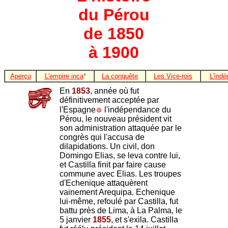
du Pérou
de 1850
à 1900
Aperçu
L'empire inca
*
La conquête
Les Vice-rois
L'ind
En
1853
, année où fut
définitivement acceptée par
l'Espagne
l'indépendance du
Pérou, le nouveau président vit
son administration attaquée par le
congrès qui l'accusa de
dilapidations. Un civil, don
Domingo Elias, se leva contre lui,
et Castilla finit par faire cause
commune avec Elias. Les troupes
d'Echenique attaquèrent
vainement Arequipa. Echenique
lui-même, refoulé par Castilla, fut
battu près de Lima, à La Palma, le
5 janvier
1855
, et s'exila. Castilla