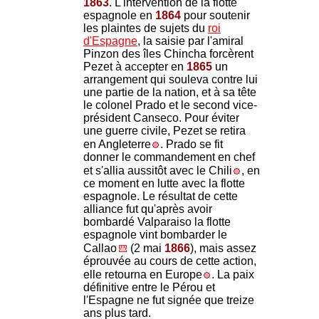
1863
. L'intervention de la flotte
espagnole en
1864
pour soutenir
les plaintes de sujets du
roi
d'Espagne
, la saisie par l'amiral
Pinzon des îles Chincha forcèrent
Pezet à accepter en
1865
un
arrangement qui souleva contre lui
une partie de la nation, et à sa tête
le colonel Prado et le second vice-
président Canseco. Pour éviter
une guerre civile, Pezet se retira
en Angleterre
. Prado se fit
donner le commandement en chef
et s'allia aussitôt avec le Chili
, en
ce moment en lutte avec la flotte
espagnole. Le résultat de cette
alliance fut qu'après avoir
bombardé Valparaiso la flotte
espagnole vint bombarder le
Callao
(2 mai
1866
), mais assez
éprouvée au cours de cette action,
elle retourna en Europe
. La paix
définitive entre le Pérou et
l'Espagne ne fut signée que treize
ans plus tard.