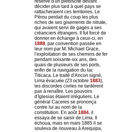
réserve d'un plébiscite devant
décider plus tard à quel pays se
rattacheraient ces territoires. Le
Pérou perdait du coup les plus
riches de ses gisements de nitrate,
qui avaient servi de gages a ses
créanciers étrangers. Il fut forcé de
donner en échange à ceux-ci, en
1888
, par convention passée en
leur nom par M. Michael Grace,
l'exploitation de ses chemins de fer
pendant soixante-six ans, des
quais de plusieurs de ses ports,
enfin de la navigation du lac
Titicaca. Le traité d'Ancon signé,
Lima évacuée (23 octobre
1883
),
les discordes civiles ne tardèrent
pas à renaître. Les pouvoirs
d'Iglesias étaient irréguliers. Le
général Caceres se prononça
contre lui au nom de la
constitution. En août
1884
, il
essaya de se saisir de Lima. Il
échoua, mais en mars 1885 il se
souleva de nouveau à Arequipa,