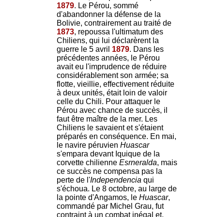
1879
. Le Pérou, sommé
d'abandonner la défense de la
Bolivie, contrairement au traité de
1873
, repoussa l'ultimatum des
Chiliens, qui lui déclarèrent la
guerre le 5 avril
1879
. Dans les
précédentes années, le Pérou
avait eu l'imprudence de réduire
considérablement son armée; sa
flotte, vieillie, effectivement réduite
à deux unités, était loin de valoir
celle du Chili. Pour attaquer le
Pérou avec chance de succès, il
faut être maître de la mer. Les
Chiliens le savaient et s'étaient
préparés en conséquence. En mai,
le navire péruvien
Huascar
s'empara devant Iquique de la
corvette chilienne
Esrneralda
, mais
ce succès ne compensa pas la
perte de l'
Independencia
qui
s'échoua. Le 8 octobre, au large de
la pointe d'Angamos, le
Huascar
,
commandé par Michel Grau, fut
contraint à un combat inégal et,