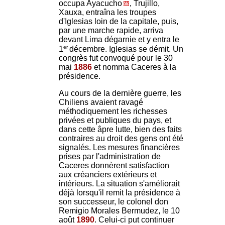
occupa Ayacucho
, Trujillo,
Xauxa, entraîna les troupes
d'Iglesias loin de la capitale, puis,
par une marche rapide, arriva
devant Lima dégarnie et y entra le
er
1
décembre. Iglesias se démit. Un
congrès fut convoqué pour le 30
mai
1886
et nomma Caceres à la
présidence.
Au cours de la dernière guerre, les
Chiliens avaient ravagé
méthodiquement les richesses
privées et publiques du pays, et
dans cette âpre lutte, bien des faits
contraires au droit des gens ont été
signalés. Les mesures financières
prises par l'administration de
Caceres donnèrent satisfaction
aux créanciers extérieurs et
intérieurs. La situation s'améliorait
déjà lorsqu'il remit la présidence à
son successeur, le colonel don
Remigio Morales Bermudez, le 10
août
1890
. Celui-ci put continuer