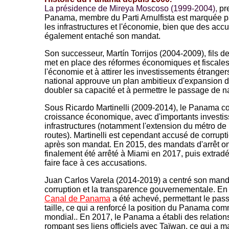
La présidence de Mireya Moscoso (1999-2004),
pr
Panama, membre du Parti Arnulfista est marquée pa
les infrastructures et l'économie, bien que des accu
également entaché son mandat.
Son successeur, Martín Torrijos (2004-2009), fils de
met en place des réformes économiques et fiscales
l'économie et à attirer les investissements étrange
national approuve un plan ambitieux d'expansion 
doubler sa capacité et à permettre le passage de n
Sous Ricardo Martinelli (2009-2014), le Panama co
croissance économique, avec d'importants investi
infrastructures (notamment l'extension du métro de
routes). Martinelli est cependant accusé de corrupt
après son mandat. En 2015, des mandats d'arrêt ont é
finalement été arrêté à Miami en 2017, puis extra
faire face à ces accusations.
Juan Carlos Varela (2014-2019) a centré son mandat
corruption et la transparence gouvernementale. En
Canal de Panama
a été achevé, permettant le pas
taille, ce qui a renforcé la position du Panama com
mondial.. En 2017, le Panama a établi des relatio
rompant ses liens officiels avec Taïwan, ce qui a m