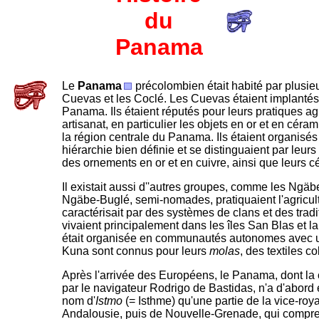
du
Panama
Le
Panama
précolombien était habité par plusie
Cuevas et les Coclé. Les Cuevas étaient implantés 
Panama. Ils étaient réputés pour leurs pratiques ag
artisanat, en particulier les objets en or et en cér
la région centrale du Panama. Ils étaient organisés
hiérarchie bien définie et se distinguaient par leu
des ornements en or et en cuivre, ainsi que leurs 
Il existait aussi d''autres groupes, comme les Ngä
Ngäbe-Buglé, semi-nomades, pratiquaient l'agricultu
caractérisait par des systèmes de clans et des trad
vivaient principalement dans les îles San Blas et l
était organisée en communautés autonomes avec une 
Kuna sont connus pour leurs
molas
, des textiles co
Après l'arrivée des Européens, le Panama, dont la
par le navigateur Rodrigo de Bastidas, n'a d'abord é
nom d'
Istmo
(= Isthme) qu'une partie de la vice-ro
Andalousie, puis de Nouvelle-Grenade, qui compren