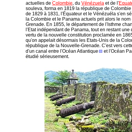
actuelles de
Colombie
, du
Vénézuela
et de l'
Equat
souleva, forma en 1819 la république de Colombie
de 1829 à 1831, l'Équateur et le Vénézuéla s'en s
la Colombie et le Panama actuels prit alors le no
Grenade. En 1855, le département de l'Isthme cha
l'Etat indépendant de Panama, tout en restant un
vertu de la nouvelle constitution proclamée en 1865
qu'on appelait désormais les Etats-Unis de la Colo
république de la Nouvelle-Grenade. C'est vers cet
d'un canal entre l'Océan Atlantique
et l'Océan Pa
étudié sérieusement.
-