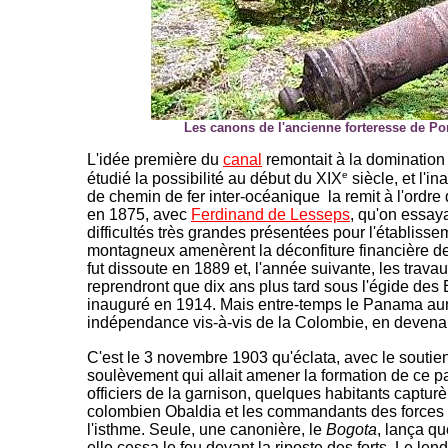
Les canons de l'ancienne forteresse de Po
L'idée première du
canal
remontait à la dominatio
e
étudié la possibilité au début du XIX
siècle, et l'i
de chemin de fer inter-océanique la remit à l'ordre 
en 1875, avec
Ferdinand de Lesseps
, qu'on essaya
difficultés très grandes présentées pour l'établiss
montagneux amenèrent la déconfiture financière de 
fut dissoute en 1889 et, l'année suivante, les trava
reprendront que dix ans plus tard sous l'égide des 
inauguré en 1914. Mais entre-temps le Panama aur
indépendance vis-à-vis de la Colombie, en devenan
C'est le 3 novembre 1903 qu'éclata, avec le soutie
soulèvement qui allait amener la formation de ce p
officiers de la garnison, quelques habitants captur
colombien Obaldia et les commandants des forces m
l'isthme. Seule, une canonière, le
Bogota
, lança qu
elle cessa le feu devant la riposte des forts. Le len