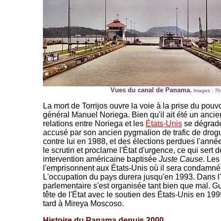
Vues du canal de Panama.
Images :
The
La mort de Torrijos ouvre la voie à la prise du pouv
général Manuel Noriega. Bien qu'il ait été un ancie
relations entre Noriega et les
États-Unis
se dégrade
accusé par son ancien pygmalion de trafic de dro
contre lui en 1988, et des élections perdues l'année
le scrutin et proclame l'État d'urgence, ce qui sert
intervention américaine baptisée
Juste Cause
. Le
l'emprisonnent aux États-Unis où il sera condamné
L'occupation du pays durera jusqu'en 1993. Dans l'i
parlementaire s'est organisée tant bien que mal. G
tête de l'État avec le soutien des États-Unis en 19
tard à Mireya Moscoso.
Histoire du Panama depuis 2000.