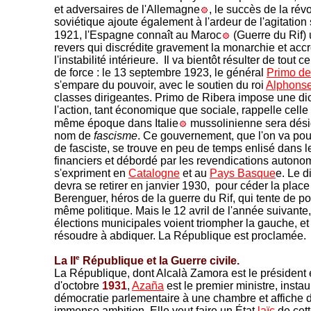
et adversaires de l'Allemagne
, le succès de la rév
soviétique ajoute également à l'ardeur de l'agitation
1921, l'Espagne connaît au Maroc
(Guerre du Rif) 
revers qui discrédite gravement la monarchie et accr
l'instabilité intérieure.
Il va bientôt résulter de tout c
de force : le 13 septembre 1923, le général
Primo de
s'empare du pouvoir, avec le soutien du roi
Alphonse
classes dirigeantes. Primo de Ribera impose une dic
l'action, tant économique que sociale, rappelle celle
même époque dans Italie
mussolinienne sera dési
nom de
fascisme
. Ce gouvernement, que l'on va pouv
de fasciste, se trouve en peu de temps enlisé dans 
financiers et débordé par les revendications autonom
s'expriment en
Catalogne
et au
Pays Basque
e. Le d
devra se retirer en janvier 1930, pour céder la plac
Berenguer, héros de la guerre du Rif, qui tente de p
même politique. Mais le 12 avril de l'année suivante,
élections municipales voient triompher la gauche, et l
résoudre à abdiquer. La République est proclamée.
e
La II
République et la Guerre civile.
La République, dont Alcalà Zamora est le président et
d'octobre
1931
,
Azaña
est le premier ministre, insta
démocratie parlementaire à une chambre et affiche
immense ambition. Elle veut faire un État
laïc
de cet