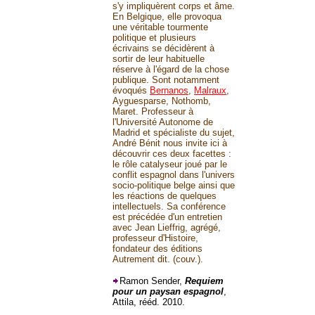
s'y impliquèrent corps et âme.
En Belgique, elle provoqua
une véritable tourmente
politique et plusieurs
écrivains se décidèrent à
sortir de leur habituelle
réserve à l'égard de la chose
publique. Sont notamment
évoqués
Bernanos
,
Malraux
,
Ayguesparse, Nothomb,
Maret. Professeur à
l'Université Autonome de
Madrid et spécialiste du sujet,
André Bénit nous invite ici à
découvrir ces deux facettes :
le rôle catalyseur joué par le
conflit espagnol dans l'univers
socio-politique belge ainsi que
les réactions de quelques
intellectuels. Sa conférence
est précédée d'un entretien
avec Jean Lieffrig, agrégé,
professeur d'Histoire,
fondateur des éditions
Autrement dit. (couv.).
Ramon Sender,
Requiem
pour un paysan espagnol
,
Attila, rééd. 2010.