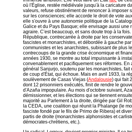
où l'Église, restée médiévale jusqu'à la caricature d
valeurs, refuse obstinément de renoncer à imposer 
sur les consciences; elle accorde le droit de vote a
elle s'ouvre à une autonomie politique de la Catalog
Galice et du Pays Basque; elle envisage aussi une 
agraire. C'est beaucoup, et sans doute trop à la fois.
République, contrecarrée à droite par les conservate
fascistes et monarchistes, et débordée à gauche par
communistes et les anarchistes, subissant de plus l
contrecoups de la grande crise économique et finan
années 1930, se montre au total impuissante à instal
convenablement et pacifiquement ses réformes. En a
général Sanjurjo, soutenu par les monarchistes, fait 
de coup d'État, qui échoue. Mais en avril 1933, la r
soulèvement de Casas Viejas (
Andalousie
) qui fait
dont 12 prisonniers exécutés, finit de rendre le gou
d'Azaña impopulaire. Au mois d'octobre suivant, Aza
démissionner, et les élections qui se tiennent ensuit
majorité au Parlement à la droite, dirigée par Gil Ro
la CEDA, une coalition qui réunit la Phalange (le 
fasciste fondé par le fils de Primo de Ribera) et dive
partis de droite (monarchistes alphonsistes et carlist
démocrates-chrétiens, etc.).
Un radical, Lerroux, devient premier ministre. Il se t