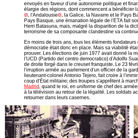
envoyés en faveur d'une autonomie politique et fina
élargie des régions, dont commencent a bénéficier 
, l'Andalousie
, la Galice, la Navarre et le Pays 
Pays Basque, une émanation légale de l'ETA fait son
Herri Batasuna, mais, malgré la disparition de la dict
terrorisme de sa composante clandestine va continue
En moins de trois ans, tous les éléments fondateurs 
démocratie était donc en place. Mais sa viabilité éta
prouver. Les élections de juin 1977 avait donné la ma
l'UCD (Partido del centro democratico) d'Adolfo Suar
de droite forgé dans le creuset franquiste. Le 23 févr
l'irruption armée au parlement d'un officier de la garde
lieutenant-colonel Antonio Tejero, fait croire à l'imm
coup d'État militaire; des troupes s'apprêtent à marc
Madrid
, quand le roi, en uniforme de chef des armée
à la télévision au retour de la légalité. Les soldats a
retourner dans leurs casernes.