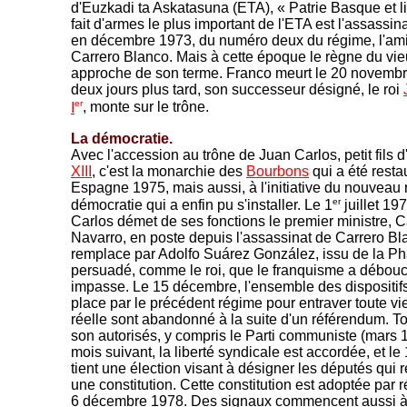
d'Euzkadi ta Askatasuna (ETA), « Patrie Basque et li
fait d'armes le plus important de l'ETA est l'assassin
en décembre 1973, du numéro deux du régime, l'ami
Carrero Blanco. Mais à cette époque le règne du vie
approche de son terme. Franco meurt le 20 novembr
deux jours plus tard, son successeur désigné, le roi
er
I
, monte sur le trône.
La démocratie.
Avec l'accession au trône de Juan Carlos,
petit fils d
XIII
, c'est la monarchie des
Bourbons
qui a été resta
Espagne 1975, mais aussi, à l'initiative du nouveau r
er
démocratie qui a enfin pu s'installer. Le 1
juillet 19
Carlos démet de ses fonctions le premier ministre, C
Navarro, en poste depuis l'assassinat de Carrero Bla
remplace par Adolfo Suárez González, issu de la P
persuadé, comme le roi, que le franquisme a débou
impasse. Le 15 décembre, l'ensemble des dispositif
place par le précédent régime pour entraver toute vie
réelle sont abandonné à la suite d'un référendum. To
son autorisés, y compris le Parti communiste (mars 
mois suivant, la liberté syndicale est accordée, et le 
tient une élection visant à désigner les députés qui 
une constitution. Cette constitution est adoptée par 
6 décembre 1978. Des signaux commencent aussi à