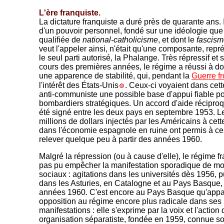
L'ère franquiste.
La dictature franquiste a duré près de quarante ans. I
d'un pouvoir personnel, fondé sur une idéologie que 
qualifiée d
e
national-catholicisme
, et dont le
fascis
veut l'appeler ainsi, n'était qu'une composante, repr
le seul parti autorisé, la Phalange. Très répressif et 
cours des premières années, le régime a réussi à d
une apparence de stabilité, qui, pendant la
Guerre fr
l'intérêt des États-Unis
. Ceux-ci voyaient dans ce
anti-communiste une possible base d'appui fiable p
bombardiers stratégiques. Un accord d'aide réciproq
été signé entre les deux pays en septembre 1953. L
millions de dollars injectés par les Américains à cet
dans l'économie espagnole en ruine ont permis à cel
relever quelque peu à partir des années 1960.
Malgré la répression (ou à cause d'elle), le régime fr
pas pu empêcher la manifestation sporadique de 
sociaux : agitations dans les universités dès 1956, 
dans les Asturies, en Catalogne et au Pays Basque,
années 1960. C'est encore au Pays Basque qu'appa
opposition au régime encore plus radicale dans ses
manifestations : elle s'exprime par la voix et l'action
organisation séparatiste, fondée en 1959, connue s