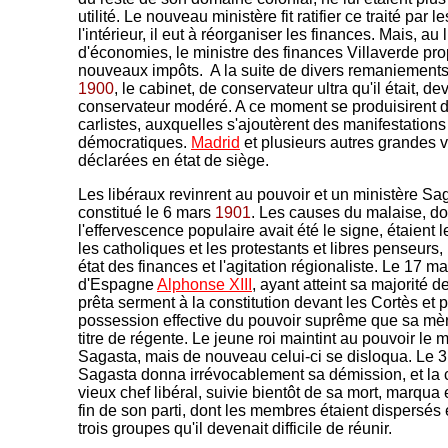
utilité. Le nouveau ministère fit ratifier ce traité par l
l'intérieur, il eut à réorganiser les finances. Mais, au 
d'économies, le ministre des finances Villaverde pr
nouveaux impôts. A la suite de divers remaniements,
1900
, le cabinet, de conservateur ultra qu'il était, dev
conservateur modéré. A ce moment se produisirent
carlistes, auxquelles s'ajoutèrent des manifestations
démocratiques.
Madrid
et plusieurs autres grandes vi
déclarées en état de siège.
Les libéraux revinrent au pouvoir et un ministère Sag
constitué le 6 mars
1901
. Les causes du malaise, do
l'effervescence populaire avait été le signe, étaient le
les catholiques et les protestants et libres penseurs
état des finances et l'agitation régionaliste. Le 17 m
d'Espagne
Alphonse XIII
, ayant atteint sa majorité d
prêta serment à la constitution devant les Cortès et pr
possession effective du pouvoir suprême que sa mèr
titre de régente. Le jeune roi maintint au pouvoir le m
Sagasta, mais de nouveau celui-ci se disloqua. Le 
Sagasta donna irrévocablement sa démission, et la 
vieux chef libéral, suivie bientôt de sa mort, marqua e
fin de son parti, dont les membres étaient dispersés
trois groupes qu'il devenait difficile de réunir.