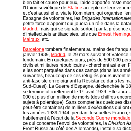
bien fait et cause pour eux, l'aide apportée reste mo
l'Union soviétique de
Staline
accepte de leur vendre
et c'est aussi elle, via le Komintern, qui organise l'e
Espagne de volontaires, les
Brigades internationale
petite force d'appoint qui jouera un rôle dans la batai
Madrid
, mais qui se signale surtout par la présence 
d'intellectuels antifascistes, tels que
Ernest Heming
Malraux
, etc.
Barcelone
tombera finalement au mains des franquis
janvier 1939,
Madrid
, le 29 mars suivant et Valence 
lendemain. En quelques jours, près de 500 000 per
civils et militaires républicains - cherchent asile en
elles sont parquées dans des camps (dans les anné
suivantes, beaucoup de ces réfugiés poursuivront l
anti-fasciste en rejoignant la Résistance dans les m
Sud-Ouest). La Guerre d'Espagne, déclenchée le 18 
er
se termine officiellement le 1
avril 1939. Elle aura f
000 et plus d'un million de morts (des chiffres encor
sujets à polémique). Sans compter les quelques diza
peut-être centaines) de milliers d'exécutions qui on
les années 1939-1944, pendant lesquelles Franco, s
habilement à l'écart de la
Seconde Guerre mondiale
ce qui concerne l'envoi de volontaires, la
Division A
Front Russe au côté des Allemands), installe sa dict