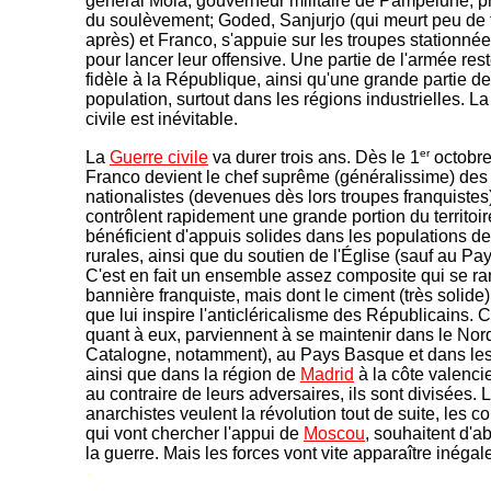
général Mola, gouverneur militaire de Pampelune, pr
du soulèvement; Goded, Sanjurjo (qui meurt peu de
après) et Franco, s'appuie sur les troupes stationné
pour lancer leur offensive. Une partie de l'armée re
fidèle à la République, ainsi qu'une grande partie de
population, surtout dans les régions industrielles. L
civile est inévitable.
er
La
Guerre civile
va durer trois ans. Dès le 1
octobre
Franco devient le chef suprême (généralissime) des
nationalistes (devenues dès lors troupes franquistes)
contrôlent rapidement une grande portion du territoire
bénéficient d'appuis solides dans les populations d
rurales, ainsi que du soutien de l'Église (sauf au P
C'est en fait un ensemble assez composite qui se ra
bannière franquiste, mais dont le ciment (très solide)
que lui inspire l'anticléricalisme des Républicains. 
quant à eux, parviennent à se maintenir dans le Nor
Catalogne, notamment), au Pays Basque et dans les
ainsi que dans la région de
Madrid
à la côte valenci
au contraire de leurs adversaires, ils sont divisées. 
anarchistes veulent la révolution tout de suite, les 
qui vont chercher l'appui de
Moscou
, souhaitent d'a
la guerre. Mais les forces vont vite apparaître inégal
-