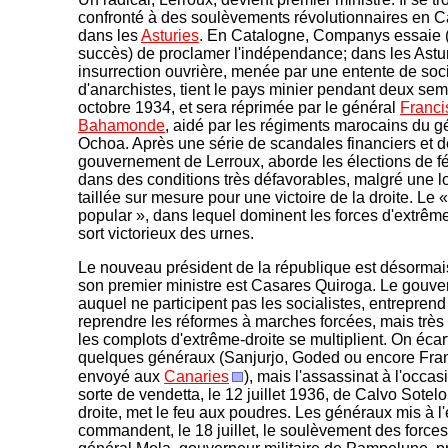
confronté à des soulèvements révolutionnaires en C
dans les
Asturies
. En Catalogne, Companys essaie 
succès) de proclamer l'indépendance; dans les Astu
insurrection ouvrière, menée par une entente de soci
d'anarchistes, tient le pays minier pendant deux se
octobre 1934, et sera réprimée par le général
Franci
Bahamonde
, aidé par les régiments marocains du 
Ochoa. Après une série de scandales financiers et d
gouvernement de Lerroux, aborde les élections de f
dans des conditions très défavorables, malgré une lo
taillée sur mesure pour une victoire de la droite. Le 
popular », dans lequel dominent les forces d'extrêm
sort victorieux des urnes.
Le nouveau président de la république est désormai
son premier ministre est Casares Quiroga. Le gouv
auquel ne participent pas les socialistes, entreprend
reprendre les réformes à marches forcées, mais trè
les complots d'extrême-droite se multiplient. On écar
quelques généraux (Sanjurjo, Goded ou encore Fran
envoyé aux
Canaries
), mais l'assassinat à l'occas
sorte de vendetta, le 12 juillet 1936, de Calvo Sotelo
droite, met le feu aux poudres. Les généraux mis à l'
commandent, le 18 juillet, le soulèvement des force