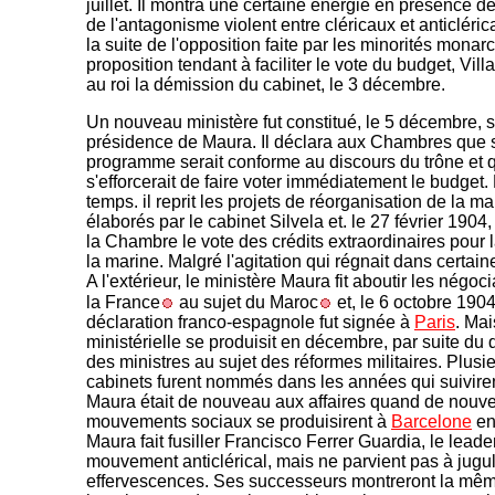
juillet. Il montra une certaine énergie en présence d
de l'antagonisme violent entre cléricaux et anticléric
la suite de l'opposition faite par les minorités monar
proposition tendant à faciliter le vote du budget, Vill
au roi la démission du cabinet, le 3 décembre.
Un nouveau ministère fut constitué, le 5 décembre, 
présidence de Maura. Il déclara aux Chambres que 
programme serait conforme au discours du trône et qu
s'efforcerait de faire voter immédiatement le budge
temps. il reprit les projets de réorganisation de la ma
élaborés par le cabinet Silvela et. le 27 février 1904, 
la Chambre le vote des crédits extraordinaires pour l
la marine. Malgré l'agitation qui régnait dans certain
A l'extérieur, le ministère Maura fit aboutir les négoc
la France
au sujet du Maroc
et, le 6 octobre 190
déclaration franco-espagnole fut signée à
Paris
. Mai
ministérielle se produisit en décembre, par suite du
des ministres au sujet des réformes militaires. Plusi
cabinets furent nommés dans les années qui suivire
Maura était de nouveau aux affaires quand de nouv
mouvements sociaux se produisirent à
Barcelone
en 
Maura fait fusiller Francisco Ferrer Guardia, le leade
mouvement anticlérical, mais ne parvient pas à jugul
effervescences. Ses successeurs montreront la mê