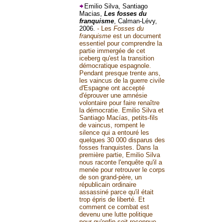
Emilio Silva, Santiago
Macias,
Les fosses du
franquisme
, Calman-Lévy,
2006.
- Les
Fosses du
franquisme
est un document
essentiel pour comprendre la
partie immergée de cet
iceberg qu'est la transition
démocratique espagnole.
Pendant presque trente ans,
les vaincus de la guerre civile
d'Espagne ont accepté
d'éprouver une amnésie
volontaire pour faire renaître
la démocratie. Emilio Silva et
Santiago Macías, petits-fils
de vaincus, rompent le
silence qui a entouré les
quelques 30 000 disparus des
fosses franquistes. Dans la
première partie, Emilio Silva
nous raconte l'enquête qu'il a
menée pour retrouver le corps
de son grand-père, un
républicain ordinaire
assassiné parce qu'il était
trop épris de liberté. Et
comment ce combat est
devenu une lutte politique
pour qu'enfin soit reconnue