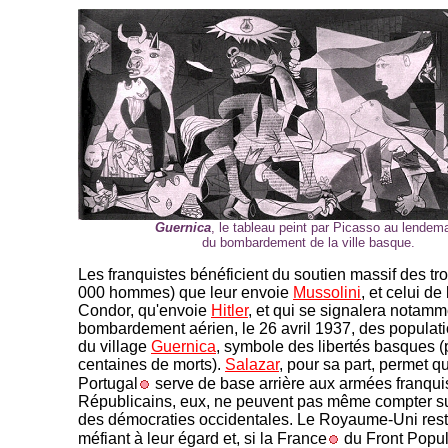
Guernica
, le tableau peint par Picasso au lendem
du bombardement de la ville basque.
Les franquistes bénéficient du soutien massif des tr
000 hommes) que leur envoie
Mussolini
, et celui de
Condor, qu'envoie
Hitler
, et qui se signalera notamm
bombardement aérien, le 26 avril 1937, des populati
du village
Guernica
, symbole des libertés basques (
centaines de morts).
Salazar
, pour sa part, permet q
Portugal
serve de base arrière aux armées franqui
Républicains, eux, ne peuvent pas même compter su
des démocraties occidentales. Le Royaume-Uni rest
méfiant à leur égard et, si la France
du Front Popul