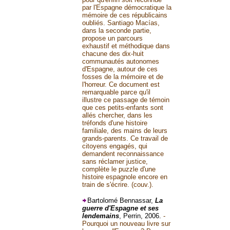
par l'Espagne démocratique la
mémoire de ces républicains
oubliés. Santiago Macías,
dans la seconde partie,
propose un parcours
exhaustif et méthodique dans
chacune des dix-huit
communautés autonomes
d'Espagne, autour de ces
fosses de la mémoire et de
l'horreur. Ce document est
remarquable parce qu'il
illustre ce passage de témoin
que ces petits-enfants sont
allés chercher, dans les
tréfonds d'une histoire
familiale, des mains de leurs
grands-parents. Ce travail de
citoyens engagés, qui
demandent reconnaissance
sans réclamer justice,
complète le puzzle d'une
histoire espagnole encore en
train de s'écrire. (couv.).
Bartolomé Bennassar,
La
guerre d'Espagne et ses
lendemains
, Perrin, 2006.
-
Pourquoi un nouveau livre sur