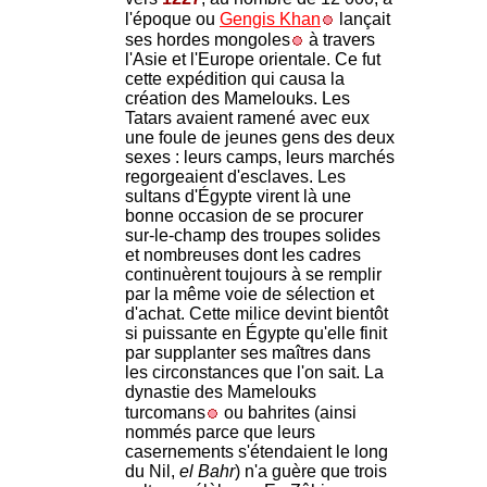
l'époque ou
Gengis Khan
lançait
ses hordes mongoles
à travers
l'Asie et l'Europe orientale. Ce fut
cette expédition qui causa la
création des Mamelouks. Les
Tatars avaient ramené avec eux
une foule de jeunes gens des deux
sexes : leurs camps, leurs marchés
regorgeaient d'esclaves. Les
sultans d'Égypte virent là une
bonne occasion de se procurer
sur-le-champ des troupes solides
et nombreuses dont les cadres
continuèrent toujours à se remplir
par la même voie de sélection et
d'achat. Cette milice devint bientôt
si puissante en Égypte qu'elle finit
par supplanter ses maîtres dans
les circonstances que l'on sait. La
dynastie des Mamelouks
turcomans
ou bahrites (ainsi
nommés parce que leurs
casernements s'étendaient le long
du Nil,
el Bahr
) n'a guère que trois