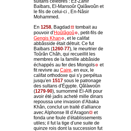
sultans célèbres : Ez-Zâhir
Baïbars, El-Mansoûr Qalâwoûn et
le fils de celui-ci , En-Nâsir
Mohammed.
En
1258
, Bagdad
tombait au
pouvoir d'
Hoûlâgoû
, petit-fils de
Gengis Khan
, et le califat
abbâsside était détruit. Ce fut
Baïbars (
1260
-
77
), le meurtrier de
Toûrân Châh, qui recueillit les
membres de la famille abbâside
échappés au fer des Mongols
et
fit revivre au
Caire
, en eux, le
califat orthodoxe qui s'y perpétua
jusqu'en
1517
sous le patronage
des sultans d'Égypte. Qâlàwoûn
(
1279
-
90
), surnommé El-Alfi pour
avoir été jadis acheté mille dinars
repoussa une invasion d'Abaka
Khân, conclut un traité d'alliance
avec Alphonse III d'Aragon
et
fonda une foule d'établissements
utiles; il fut la tige d'une suite de
quinze rois dont la succession fut