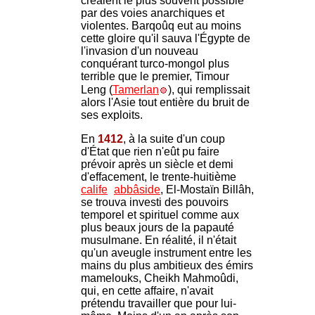
créaient le plus souvent possible
par des voies anarchiques et
violentes. Barqoûq eut au moins
cette gloire qu'il sauva l'Égypte de
l'invasion d'un nouveau
conquérant turco-mongol plus
terrible que le premier, Timour
Leng (
Tamerlan
), qui remplissait
alors l'Asie tout entière du bruit de
ses exploits.
En
1412
, à la suite d'un coup
d'État que rien n'eût pu faire
prévoir après un siècle et demi
d'effacement, le trente-huitième
calife
-
abbâside
, El-Mostaïn Billâh,
se trouva investi des pouvoirs
temporel et spirituel comme aux
plus beaux jours de la papauté
musulmane. En réalité, il n'était
qu'un aveugle instrument entre les
mains du plus ambitieux des émirs
mamelouks, Cheikh Mahmoûdi,
qui, en cette affaire, n'avait
prétendu travailler que pour lui-