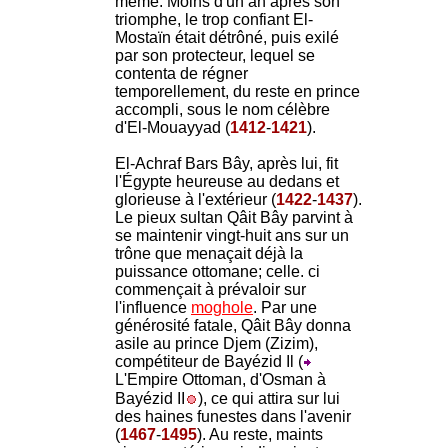
même. Moins d'un an après son
triomphe, le trop confiant El-
Mostaïn était détrôné, puis exilé
par son protecteur, lequel se
contenta de régner
temporellement, du reste en prince
accompli, sous le nom célèbre
d'El-Mouayyad (
1412
-
1421
).
El-Achraf Bars Bây, après lui, fit
l'Égypte heureuse au dedans et
glorieuse à l'extérieur (
1422
-
1437
).
Le pieux sultan Qâit Bây parvint à
se maintenir vingt-huit ans sur un
trône que menaçait déjà la
puissance ottomane; celle. ci
commençait à prévaloir sur
l'influence
moghole
. Par une
générosité fatale, Qâit Bây donna
asile au prince Djem (Zizim),
compétiteur de Bayézid Il (
L'Empire Ottoman, d'Osman à
Bayézid II
), ce qui attira sur lui
des haines funestes dans l'avenir
(
1467
-
1495
). Au reste, maints