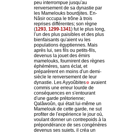
peu interrompue jusqu'au
renversement de sa dynastie par
les Mamelouks bourdjites. En-
Nâsir occupa le trône à trois
reprises différentes; son règne
(
1293
,
1299
-
1341
) fut le plus long,
l'un des plus paisibles et des plus
bienfaisants qu'aient vu les
populations égyptiennes. Mais
après lui, ses fils ou petits-fils,
devenus la jouet des émirs
mamelouks, fournirent des règnes
éphémères, sans éclat, et
préparèrent en moins d'un demi-
siècle le renversement de leur
dynastie. Les Ayyoûbites
avaient
commis une erreur lourde de
conséquences en s'entourant
d'une garde prétorienne;
Qalâwoûn, qui était lui-même un
Mamelouk de cette garde, ne sut
profiter de l'expérience le jour où,
voulant donner un contrepoids à la
prépondérance de ses congénères
devenus ses sujets, il créa un