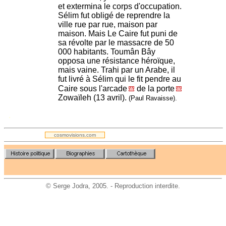
et extermina le corps d'occupation.
Sélim fut obligé de reprendre la
ville rue par rue, maison par
maison. Mais Le Caire fut puni de
sa révolte par le massacre de 50
000 habitants. Toumân Bây
opposa une résistance héroïque,
mais vaine. Trahi par un Arabe, il
fut livré à Sélim qui le fit pendre au
Caire sous l'arcade
de la porte
Zowaïleh (13 avril).
(Paul Ravaisse).
.
cosmovisions.com
©
Serge Jodra
, 2005. - Reproduction interdite.