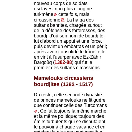
nouveau corps de soldats
esclaves, non plus d'origine
turkmène
cette fois, mais
circassienne
. La halqa des
sultans bahrites, chargée surtout
de la défense des forteresses, des
bourdj, d'où son nom de bourdjite,
fut d'abord un appui et une force,
puis devint un embarras et un péril;
après avoir consolidé le trône, elle
en vint à l'usurper avec Ez-Zâhir
Barqoûq (
1382
-
88
) qui fut le
premier des sultans circassiens.
Mamelouks circassiens
bourdjites (1382 - 1517)
Du reste, cette seconde dynastie
de princes mamelouks ne fit guère
que continuer celle des Turcomans
. Ce fut toujours la même marche
et la même politique; toujours des
émirs turbulents qui se disputaient
le pouvoir à chaque vacance et en