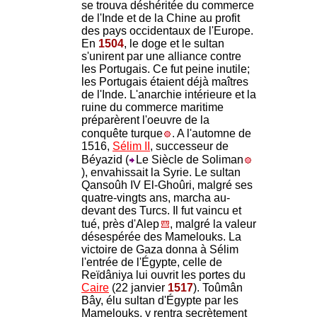
se trouva déshéritée du commerce
de l'Inde et de la Chine au profit
des pays occidentaux de l'Europe.
En
1504
, le doge et le sultan
s'unirent par une alliance contre
les Portugais. Ce fut peine inutile;
les Portugais étaient déjà maîtres
de l'Inde. L'anarchie intérieure et la
ruine du commerce maritime
préparèrent l'oeuvre de la
conquête turque
. A l'automne de
1516,
Sélim II
, successeur de
Béyazid (
Le Siècle de Soliman
), envahissait la Syrie. Le sultan
Qansoûh IV El-Ghoûri, malgré ses
quatre-vingts ans, marcha au-
devant des Turcs. Il fut vaincu et
tué, près d'Alep
, malgré la valeur
désespérée des Mamelouks. La
victoire de Gaza donna à Sélim
l'entrée de l'Égypte, celle de
Reïdâniya lui ouvrit les portes du
Caire
(22 janvier
1517
). Toûmân
Bây, élu sultan d'Égypte par les
Mamelouks, y rentra secrètement