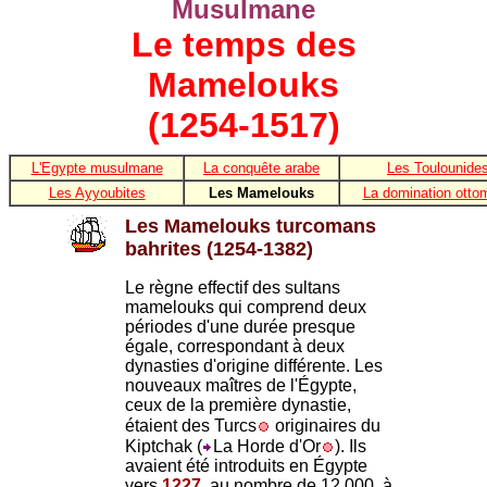
Musulmane
Le temps des
Mamelouks
(1254-1517)
L'Egypte musulmane
La conquête arabe
Les Toulounide
Les Ayyoubites
Les Mamelouks
La domination otto
Les Mamelouks turcomans
bahrites (1254-1382)
Le règne effectif des sultans
mamelouks qui comprend deux
périodes d'une durée presque
égale, correspondant à deux
dynasties d'origine différente. Les
nouveaux maîtres de l'Égypte,
ceux de la première dynastie,
étaient des Turcs
originaires du
Kiptchak (
La Horde d'Or
). Ils
avaient été introduits en Égypte
vers
1227
, au nombre de 12 000, à