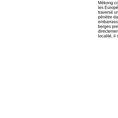
Mékong co
les Europé
traversé 
pénètre da
embarrassé
berges pre
directemen
localité, 
-