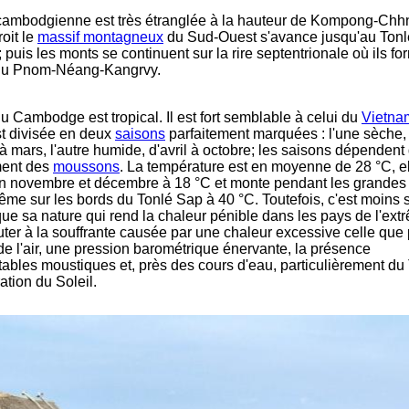
cambodgienne est très étranglée à la hauteur de Kompong-Chh
oit le
massif montagneux
du Sud-Ouest s'avance jusqu'au Tonl
; puis les monts se continuent sur la rire septentrionale où ils fo
u Pnom-Néang-Kangrvy.
du Cambodge est tropical. Il est fort semblable à celui du
Vietna
t divisée en deux
saisons
parfaitement marquées : l'une sèche,
 mars, l'autre humide, d'avril à octobre; les saisons dépendent 
ent des
moussons
. La température est en moyenne de 28 °C, e
 novembre et décembre à 18 °C et monte pendant les grandes 
ême sur les bords du Tonlé Sap à 40 °C. Toutefois, c'est moins 
que sa nature qui rend la chaleur pénible dans les pays de l'ext
jouter à la souffrante causée par une chaleur excessive celle que 
e l'air, une pression barométrique énervante, la présence
tables moustiques et, près des cours d'eau, particulièrement du
ation du Soleil.