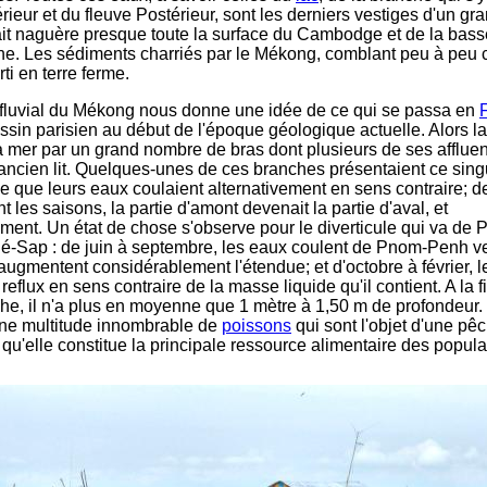
rieur et du fleuve Postérieur, sont les derniers vestiges d'un gr
it naguère presque toute la surface du Cambodge et de la bass
e. Les sédiments charriés par le Mékong, comblant peu à peu c
rti en terre ferme.
fluvial du Mékong nous donne une idée de ce qui se passa en
ssin parisien au début de l'époque géologique actuelle. Alors l
la mer par un grand nombre de bras dont plusieurs de ses affluen
ancien lit. Quelques-unes de ces branches présentaient ce sing
que leurs eaux coulaient alternativement en sens contraire; de
t les saisons, la partie d'amont devenait la partie d'aval, et
ment. Un état de chose s'observe pour le diverticule qui va d
lé-Sap : de juin à septembre, les eaux coulent de Pnom-Penh ve
 augmentent considérablement l'étendue; et d'octobre à février, l
 reflux en sens contraire de la masse liquide qu'il contient. A la f
e, il n'a plus en moyenne que 1 mètre à 1,50 m de profondeur. I
ne multitude innombrable de
poissons
qui sont l'objet d'une pêc
 qu'elle constitue la principale ressource alimentaire des popul