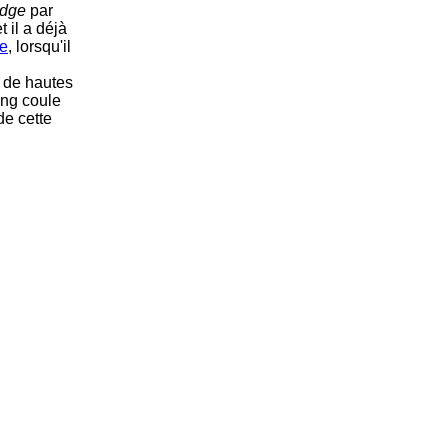
dge
par
et il a déjà
e
, lorsqu'il
e de hautes
ong coule
de cette