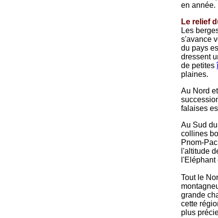
en année.
Le relief d
Les berges
s'avance ve
du pays es
dressent u
de petites
plaines.
Au Nord et
successio
falaises e
Au Sud du 
collines b
Pnom-Pacri
l'altitude
l'Eléphant 
Tout le No
montagneux,
grande cha
cette régio
plus préci