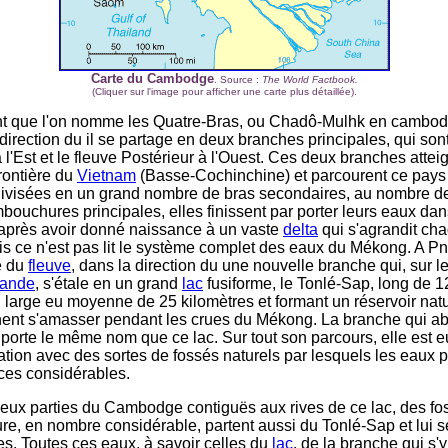
Carte du Cambodge
. Source :
The World Factbook.
(Cliquer sur l'image pour afficher une carte plus détaillée).
nt que l'on nomme les Quatre-Bras, ou Chadô-Mulhk en cambod
direction du il se partage en deux branches principales, qui sont
 l'Est et le fleuve Postérieur à l'Ouest. Ces deux branches attei
frontière du
Vietnam
(Basse-Cochinchine) et parcourent ce pays
divisées en un grand nombre de bras secondaires, au nombre d
mbouchures principales, elles finissent par porter leurs eaux da
 après avoir donné naissance à un vaste
delta
qui s'agrandit ch
s ce n'est pas lit le système complet des eaux du Mékong. A 
e du
fleuve
, dans la direction du une nouvelle branche qui, sur l
lande
, s'étale en un grand
lac
fusiforme, le Tonlé-Sap, long de 1
, large eu moyenne de 25 kilomètres et formant un réservoir natu
ent s'amasser pendant les crues du Mékong. La branche qui ab
porte le même nom que ce lac. Sur tout son parcours, elle est e
ion avec des sortes de fossés naturels par lesquels les eaux p
ces considérables.
eux parties du Cambodge contiguës aux rives de ce lac, des fo
e, en nombre considérable, partent aussi du Tonlé-Sap et lui s
es. Toutes ces eaux, à savoir celles du
lac
, de la branche qui s'