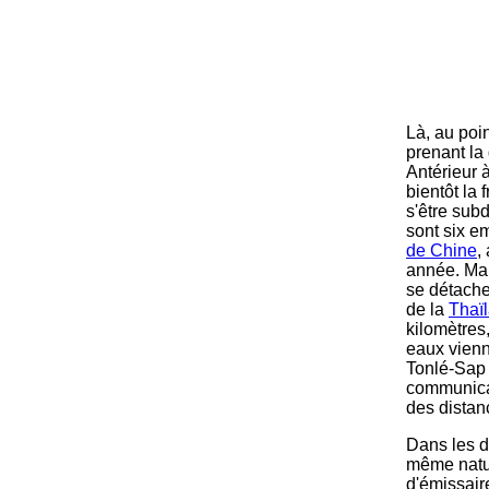
Là, au poi
prenant la 
Antérieur à
bientôt la 
s'être sub
sont six e
de Chine
,
année. Mai
se détach
de la
Thaï
kilomètres
eaux vienn
Tonlé-Sap 
communicat
des distan
Dans les d
même natur
d'émissair