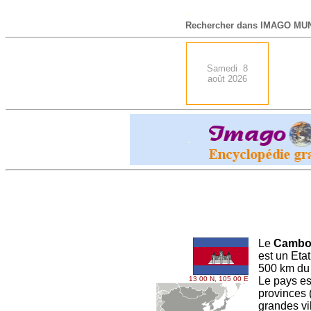
-
Rechercher dans IMAGO MUN
Samedi 8
août 2026
.
Le
Cambo
est un Etat
500 km du 
13 00 N, 105 00 E
Le pays e
provinces 
grandes v