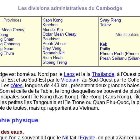
Les divisions administratives du Cambodge
Provinces
Kaoh Kong
Svay Rieng
Krachen
Takev
Mondol Kiri
y Mean Cheay
Otdar Mean Cheay
bang
Municipalités
Pouthisat
g Cham
Preah Vihear
g Chhnang
Keb
Prey Veng
g Spoe
Pailin
Rotanah Kiri
g Thum
Phnum Penh (Phnom 
Siem Reab
Preah Seihanu (Sihano
Stoeng Treng
ge est borné au Nord par le
Laos
et la la
Thaïlande
, à l'Ouest 
 à l'Est et au Sud-Est par le
Vietnam
, au Sud-Ouest par le Golfe
. Les
côtes
, longues de 443 km , présentent deux grandes baies
m et celle de la Table, le long desquelles se trouvent de plus
incipales sont l'île Kong (Kas Kong), l'île Rong (Kans Rong), l'î
es petites îles Tangouala et l'île Trone ou Quan Phu-Quoc, la p
le de toutes, mais qui appartient au Vietnam.
hie physique
 des eaux.
e l'on a souvent dit que le
Nil
fait l'
Egypte
, on peut avancer qu