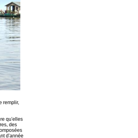
 remplir,
e qu'elles
ires, des
s composées
ant d'année