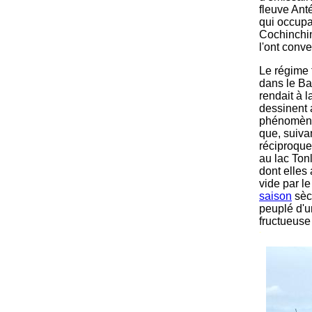
fleuve Anté
qui occupa
Cochinchin
l'ont conve
Le régime 
dans le Ba
rendait à 
dessinent 
phénomène 
que, suivan
réciproque
au lac Ton
dont elles
vide par le
saison
sèch
peuplé d'u
fructueuse
-