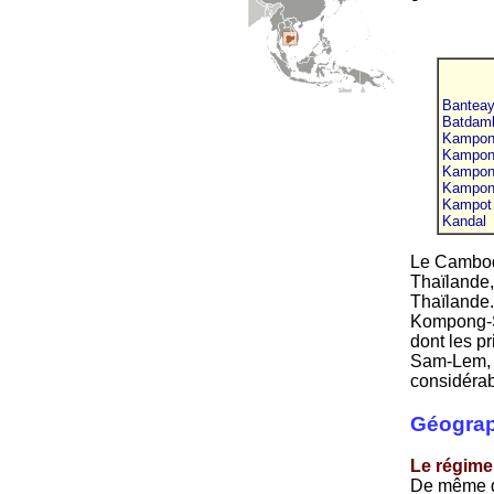
Bantea
Batdam
Kampon
Kampon
Kampon
Kampon
Kampot
Kandal
Le Cambod
Thaïlande,
Thaïlande
Kompong-So
dont les pr
Sam-Lem, l
considérab
Géograp
Le régime
De même qu