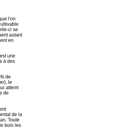
ue l'on
cultivable
lle-ci se
uent autant
ment en
 est une
s à des
fs de
r), le
i atteint
ne de
ent
ental de la
uan. Toute
de bois les