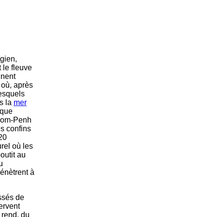
gien,
 le fleuve
gnent
 où, après
esquels
ns la
mer
aque
Pnom-Penh
es confins
20
rel où les
outit au
u
énètrent à
ssés de
ervent
y rend, du