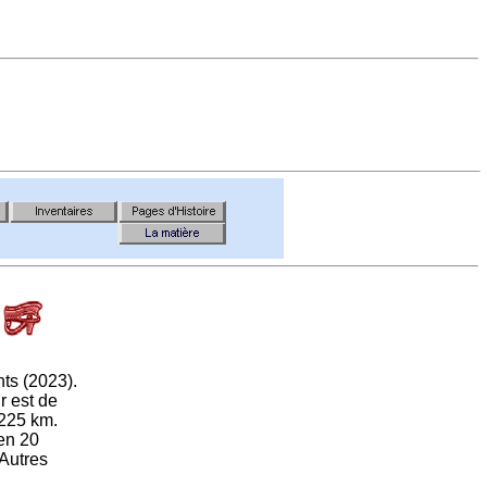
ts (2023).
r est de
 225 km.
 en 20
 Autres