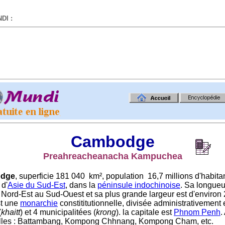
DI :
-
Cambodge
Preahreacheanacha Kampuchea
dge
, superficie 181
,
040 km², population 16,7 millions d'habitan
 d'
Asie du Sud-Est
, dans la
péninsule indochinoise
. Sa longueu
Nord-Est au Sud-Ouest et sa plus grande largeur est d'environ
st une
monarchie
constititutionnelle, divisée administrativement
(
khaitt
) et 4 municipalitées (
krong
). la capitale est
Phnom Penh
.
illes : Battambang, Kompong Chhnang, Kompong Cham, etc.