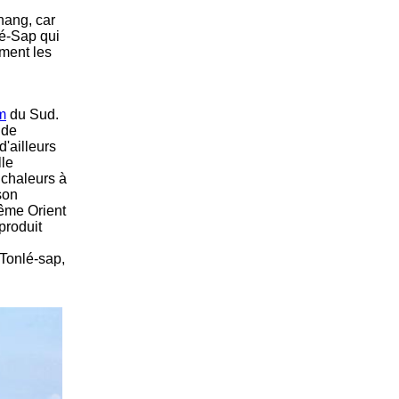
nang, car
é-Sap qui
rment les
m
du Sud.
 de
d'ailleurs
lle
chaleurs à
son
rême Orient
produit
 Tonlé-sap,