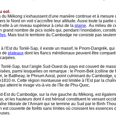
u sol.
 du Mékong s'exhaussent d'une manière continue et à mesure q
rs le Nord on voit s'accroître leur altitude. Aussi toute la partie 
t-elle à un niveau supérieur à celui de la
plaine
. Au milieu de ce
n grand nombre de pics isolés qui, pendant l'inondation, constit
îles
. Mais tout le territoire du Cambodge ne consiste pas seule
 à l'Est du Tonlé-Sap, il existe un massif, le Pnom-Dangrék, qui
n de
plateaux
dont les flancs méridionaux peuvent être comparé
scarpées.
Tonlé-Sap, tout l'angle Sud-Ouest du pays est couvert de massi
oisées, parmi lesquelles on remarque : le Pnom-Bek (colline de fe
, le Battheay, le Phnum Aoral, point culminant du Cambodge, qu
 de1810 m. Cette région montueuse est limitée à l'Est par la chaî
qui atteint le rivage vis-à-vis de l'île de Phu-Quoc.
rd-Est du Cambodge, sur la rive gauche du Mékong, est égalem
 et les hauteurs dont il est hérissé constituent le versant occid
îne littorale de l'Annam qui se termine au Sud par le Binh-Tho
n est couverte de forêts sans limites où croissent les essences 
euses.