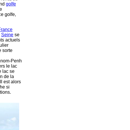
and
golfe
e
e golfe,
France
a
Seine
se
ts actuels
ulier
 sorte
e Pnom-Penh
rs le lac
e lac se
in de la
l est alors
he si
ations.