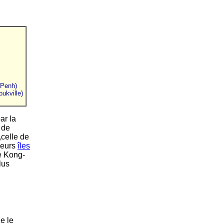
Penh)
ukville)
par la
 de
,celle de
ieurs
îles
le Kong-
lus
e le