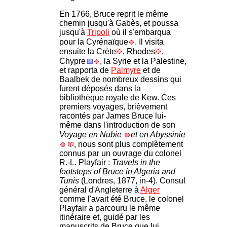
En 1766, Bruce reprit le même
chemin jusqu'à Gabès, et poussa
jusqu'à
Tripoli
où il s'embarqua
pour la Cyrénaïque
. Il visita
ensuite la Crète
, Rhodes
,
Chypre
, la Syrie et la Palestine,
et rapporta de
Palmyre
et de
Baalbek de nombreux dessins qui
furent déposés dans la
bibliothèque royale de Kew. Ces
premiers voyages, brièvement
racontés par James Bruce lui-
même dans l'introduction de son
Voyage en Nubie
et en Abyssinie
, nous sont plus complètement
connus par un ouvrage du colonel
R.-L. Playfair :
Travels in the
footsteps of Bruce in Algeria and
Tunis
(Londres, 1877, in-4). Consul
général d'Angleterre à
Alger
comme l'avait été Bruce, le colonel
Playfair a parcouru le même
itinéraire et, guidé par les
manuscrits de Bruce que lui