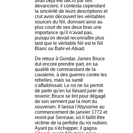
avait déjà été décrit par ses
devanciers; il contesta cependant
la sincérité de leurs descriptions et
crut avoir découvert les véritables
sources du Nil, donnant ainsi au
plus court de ses deux bras une
importance qu'il n'avait pas,
puisqu'on devait reconnaître plus
tard que le véritable Nil est le Nil
Blanc ou Bahr-el-Abiad.
De retour à Gondar, James Bruce
dut encore prendre part, en sa
qualité de commandant de la
cavalerie, à des guerres contre les
rebelles, mais sa santé
s'affaiblissait. Le roi ne lui permit
de partir qu'en lui faisant jurer de
revenir; Bruce se tint pour dégagé
de son serment par la mort du
souverain. Il laissa l'Abyssinie au
commencement de janvier 1772 et
revint par Sennaar, où il faillit être
victime de la perfidie du roi nubien.
Ayant pu s'échapper, il gagna