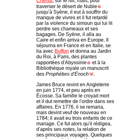
Chendi
, sur le Nil; mais, pour
traverser le désert de Nubie
jusqu'à Syène, il eut à souffrir du
manque de vivres et il fut retardé
par la violence du simoun qui lui lit
perdre ses chameaux et ses
bagages. De Syène, il alla au
Caire et enfin arriva en Europe. Il
séjourna en France et en Italie, se
lia avec
Buffon
et donna au Jardin
du Roi, à Paris, des plantes
rapportées d'Abyssinie
et à la
Bibliothèque royale un manuscrit
des
Prophéties d'Énoch
.
James Bruce revint en Angleterre
en juin 1774, et peu après en
Écosse. Sa famille le croyait mort
et il dut remettre de l'ordre dans ses
affaires. En 1776, il se remaria,
mais devint veuf de nouveau en
1784; il avait eu trois enfants de ce
mariage. Ce fut alors qu'il rédigea,
d'après ses notes, la relation de
ses principaux voyages. Quelques