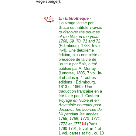
Regelsperger).
En bibliothèque
-
L'ouvrage laissé par
Bruce est intitulé
Travels
to discover the sources
of the Nile, in the years
1768, 69, 70, 71 and 72
(Edimbourg, 1788, 5 vol.
in-4). Une deuxième
édition, plus complète et
précédée de la vie de
l'auteur par Salt, a été
publiée par A. Murray
(Londres, 1805, 7 vol. in-
8 et atlas in-4; autres
éditions : Édimbourg,
1813 et 1860). Une
traduction française en a
été faite par J. Castera :
Voyage en Nubie et en
Abyssinie entrepris pour
découvrir les sources du
Nil pendant les années
1768, 1769, 1770, 1771,
1772 et 1773
(Paris,
1790-1791, 5 vol. in-4 et
1 vol. cartes et fig., ou 10