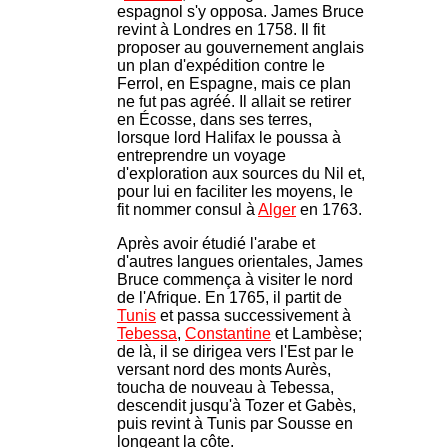
espagnol s'y opposa. James Bruce
revint à Londres en 1758. Il fit
proposer au gouvernement anglais
un plan d'expédition contre le
Ferrol, en Espagne, mais ce plan
ne fut pas agréé. Il allait se retirer
en Écosse, dans ses terres,
lorsque lord Halifax le poussa à
entreprendre un voyage
d'exploration aux sources du Nil et,
pour lui en faciliter les moyens, le
fit nommer consul à
Alger
en 1763.
Après avoir étudié l'arabe et
d'autres langues orientales, James
Bruce commença à visiter le nord
de l'Afrique. En 1765, il partit de
Tunis
et passa successivement à
Tebessa
,
Constantine
et Lambèse;
de là, il se dirigea vers l'Est par le
versant nord des monts Aurès,
toucha de nouveau à Tebessa,
descendit jusqu'à Tozer et Gabès,
puis revint à Tunis par Sousse en
longeant la côte.