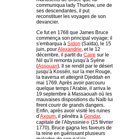
communiqua lady Thurlow, une de
ses descendantes, il put
reconstituer les voyages de son
devancier.
Ce fut en 1768 que James Bruce
commença son principal voyage; il
s'embarqua à
Sidon
(Saïda), le 15
juin, pour
Alexandrie
, et le 12
décembre, il partit du
Caire
sur le
Nil qu'il remonta jusqu'à Syène
(
Assouan
). Il se rendit par le désert
jusqu'à Kosséir, sur la mer Rouge,
la traversa et atteignit Djeddah en
mai 1769. Après avoir parcouru
quelque temps l'Arabie, il arriva le
19 septembre à Massaouah où les
mauvaises dispositions du Naïb lui
firent courir de grands dangers.
Enfin, après avoir visité les ruines
d'
Axoum
, il pénétra à
Gondar
,
capitale de l'Abyssinie
(15 février
1770). Bruce gagna les faveurs de
la reine en guérissant plusieurs
malades de son palais.