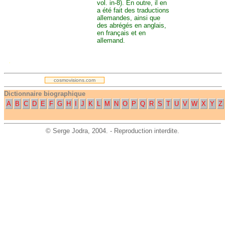
vol. in-8). En outre, il en
a été fait des traductions
allemandes, ainsi que
des abrégés en anglais,
en français et en
allemand.
.
cosmovisions.com
Dictionnaire biographique
A
B
C
D
E
F
G
H
I
J
K
L
M
N
O
P
Q
R
S
T
U
V
W
X
Y
Z
©
Serge Jodra
, 2004. - Reproduction interdite.