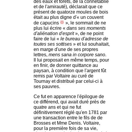
des eaux et forêts, de la connétablie
et de l'amirauté), déclarait que ce
présent de quatorze moules de bois
était au plus digne d'« un couvent
de capucins
», le sommait de ne
plus lui écrire «
dans ses moments
d'aliénation d'esprit
», de ne point
faire de lui «
le bureau d'adresse de
toutes ses sottises
» et lui souhaitait,
en marge d'une de ses propres
lettres,
mens sana in corpore sano
.
Il lui proposait en même temps, pour
en finir, de donner quittance au
paysan, à condition que l'argent fût
remis par Voltaire au curé de
Tournay et distribué par celui-ci à
ses pauvres.
Ce fut en apparence l'épilogue de
ce différend, qui avait duré près de
quatre ans et qui ne fut
définitivement réglé qu'en 1781 par
une transaction entre le fils de de
Brosses et Mme Denis. Voltaire,
pour la première fois de sa vie,