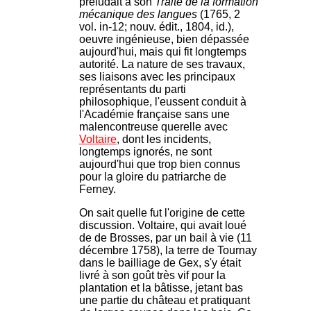
préludait à son
Traité de la formation
mécanique des langues
(1765, 2
vol. in-12; nouv. édit., 1804, id.),
oeuvre ingénieuse, bien dépassée
aujourd'hui, mais qui fit longtemps
autorité. La nature de ses travaux,
ses liaisons avec les principaux
représentants du parti
philosophique, l'eussent conduit à
l'Académie française sans une
malencontreuse querelle avec
Voltaire
, dont les incidents,
longtemps ignorés, ne sont
aujourd'hui que trop bien connus
pour la gloire du patriarche de
Ferney.
On sait quelle fut l'origine de cette
discussion. Voltaire, qui avait loué
de de Brosses, par un bail à vie (11
décembre 1758), la terre de Tournay
dans le bailliage de Gex, s'y était
livré à son goût très vif pour la
plantation et la bâtisse, jetant bas
une partie du château et pratiquant