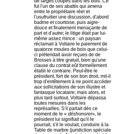
de larges coupes dans les bois. Ce
fut l'un de ses abattis qui amena
entre le propriétaire réel et
l'usufruitier une discussion, d'abord
badine et courtoise, puis aigre-
douce et finalement menaçante de
part et d'autre; le litige était par lui-
même assez mince : un paysan
réclamait à Voltaire le paiement de
quatorze moules de bois que celui-
ci prétendait avoir reçues de de
Brosses à titre gratuit, bien qu'une
clause du contrat eût formellement
établi le contraire. Peut-être le
président, fort de son bon droit, mit-il
trop d'entêtement à ne point accéder
aux sollicitations de son illustre et
fantasque locataire; mais alors, et
plus tard surtout, Voltaire dépassa
toutes mesures dans les
représailles. S'il parlait dès ce
moment de le «
déshonorer
», le
président lui signifiait qu'il le
pourrait, s'il le voulait, conduire à la
Table de marbre (juridiction spéciale