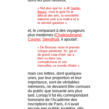
dons les plus heureux.
« Nul plus que lui, a dit
Sainte-
Beuve
, n'eut le goût fin et
délicat des arts, la sensibilité
italienne unie à la malice et à
la naïveté gauloise »,
et, le comparant à des voyageurs
plus modernes (
Chateaubriand
,
Courier
,
Stendhal
), il ajoutait :
« De Brosses reste le premier
critique pénétrant, fin, gai et
de grand coup d'oeil, qui a
bien vu dans ses
contradictions et ses
merveilles ce monde d'Italie »;
mais ces lettres, dont quelques-
unes, par leur proportion et leur
importance, sont de véritables
mémoires, ne devaient être connues
du public que soixante ans plus
tard. Lorsqu'il fut élu correspondant
honoraire de l'Académie des
inscriptions de Paris, il n'avait
encore rien publié; toutefois, dès