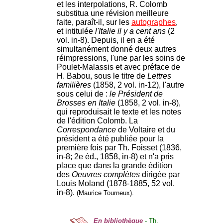
et les interpolations, R. Colomb
substitua une révision meilleure
faite, paraît-il, sur les
autographes
,
et intitulée
l'Italie il y a cent ans
(2
vol. in-8). Depuis, il en a été
simultanément donné deux autres
réimpressions, l'une par les soins de
Poulet-Malassis et avec préface de
H. Babou, sous le titre de
Lettres
familières
(1858, 2 vol. in-12), l'autre
sous celui de :
le Président de
Brosses en Italie
(1858, 2 vol. in-8),
qui reproduisait le texte et les notes
de l'édition Colomb. La
Correspondance
de Voltaire et du
président a été publiée pour la
première fois par Th. Foisset (1836,
in-8; 2e éd., 1858, in-8) et n'a pris
place que dans la grande édition
des
Oeuvres complètes
dirigée par
Louis Moland (1878-1885, 52 vol.
in-8).
(Maurice Tourneux).
En bibliothèque
- Th.