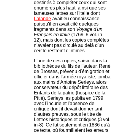
destinés à compléter ceux qui sont
énumérés plus haut, ainsi que ses
fameuses lettres sur l'Italie dont
Lalande
avait eu connaissance,
puisqu'il.en avait cité quelques
fragments dans son
Voyage d'un
Français en Italie
(1769, 8 vol. in-
12), mais dont les copies complètes
n'avaient pas circulé au delà d'un
cercle restreint d'intimes.
L'une de ces copies, saisie dans la
bibliothèque du fils de l'auteur, René
de Brosses, prévenu d'émigration et
officier dans l'armée royaliste, tomba
aux mains d'Antoine Serieys, alors
conservateur du dépôt littéraire des
Enfants de la patrie (hospice de la
Pitié). Serieys les publia en 1799
avec l'incurie et l'absence de
critique dont il devait donner tant
d'autres preuves, sous le titre de
Lettres historiques et critiques (3 vol.
in-8). Ce fut seulement en 1836 qu'à
ce texte, où fourmillaient les erreurs