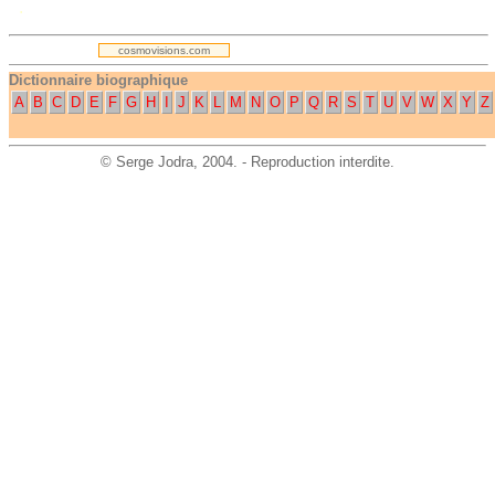
.
cosmovisions.com
Dictionnaire biographique
A
B
C
D
E
F
G
H
I
J
K
L
M
N
O
P
Q
R
S
T
U
V
W
X
Y
Z
©
Serge Jodra
, 2004. - Reproduction interdite.