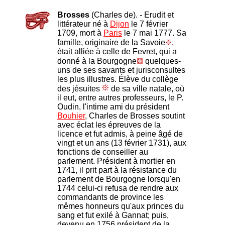
Brosses
(Charles de). - Erudit et
littérateur né à
Dijon
le 7 février
1709, mort à
Paris
le 7 mai 1777. Sa
famille, originaire de la Savoie
,
était alliée à celle de Fevret, qui a
donné à la Bourgogne
quelques-
uns de ses savants et jurisconsultes
les plus illustres. Élève du collège
des jésuites
de sa ville natale, où
il eut, entre autres professeurs, le P.
Oudin, l'intime ami du président
Bouhier
, Charles de Brosses soutint
avec éclat les épreuves de la
licence et fut admis, à peine âgé de
vingt et un ans (13 février 1731), aux
fonctions de conseiller au
parlement. Président à mortier en
1741, il prit part à la résistance du
parlement de Bourgogne lorsqu'en
1744 celui-ci refusa de rendre aux
commandants de province les
mêmes honneurs qu'aux princes du
sang et fut exilé à Gannat; puis,
devenu en 1756 président de la