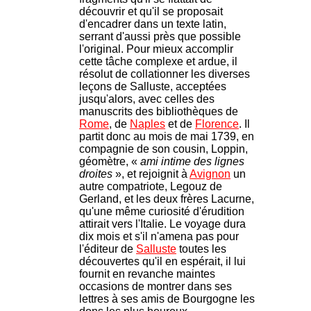
découvrir et qu'il se proposait
d'encadrer dans un texte latin,
serrant d'aussi près que possible
l'original. Pour mieux accomplir
cette tâche complexe et ardue, il
résolut de collationner les diverses
leçons de Salluste, acceptées
jusqu'alors, avec celles des
manuscrits des bibliothèques de
Rome
, de
Naples
et de
Florence
. Il
partit donc au mois de mai 1739, en
compagnie de son cousin, Loppin,
géomètre, «
ami intime des lignes
droites
», et rejoignit à
Avignon
un
autre compatriote, Legouz de
Gerland, et les deux frères Lacurne,
qu'une même curiosité d'érudition
attirait vers l'Italie. Le voyage dura
dix mois et s'il n'amena pas pour
l'éditeur de
Salluste
toutes les
découvertes qu'il en espérait, il lui
fournit en revanche maintes
occasions de montrer dans ses
lettres à ses amis de Bourgogne les