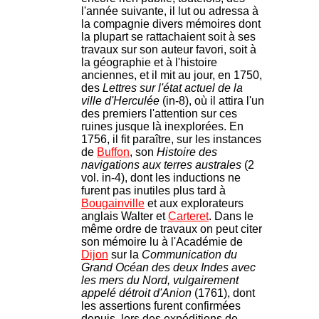
l'année suivante, il lut ou adressa à
la compagnie divers mémoires dont
la plupart se rattachaient soit à ses
travaux sur son auteur favori, soit à
la géographie et à l'histoire
anciennes, et il mit au jour, en 1750,
des
Lettres sur l'état actuel de la
ville d'Herculée
(in-8), où il attira l'un
des premiers l'attention sur ces
ruines jusque là inexplorées. En
1756, il fit paraître, sur les instances
de
Buffon
, son
Histoire des
navigations aux terres australes
(2
vol. in-4), dont les inductions ne
furent pas inutiles plus tard à
Bougainville
et aux explorateurs
anglais Walter et
Carteret
. Dans le
même ordre de travaux on peut citer
son mémoire lu à l'Académie de
Dijon
sur la
Communication du
Grand Océan des deux Indes avec
les mers du Nord, vulgairement
appelé détroit d'Anion
(1761), dont
les assertions furent confirmées
depuis, lors des expéditions de