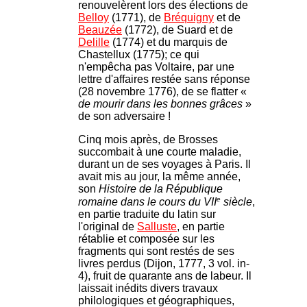
renouvelèrent lors des élections de
Belloy
(1771), de
Bréquigny
et de
Beauzée
(1772), de Suard et de
Delille
(1774) et du marquis de
Chastellux (1775); ce qui
n'empêcha pas Voltaire, par une
lettre d'affaires restée sans réponse
(28 novembre 1776), de se flatter «
de mourir dans les bonnes grâces
»
de son adversaire !
Cinq mois après, de Brosses
succombait à une courte maladie,
durant un de ses voyages à Paris. Il
avait mis au jour, la même année,
son
Histoire de la République
e
romaine dans le cours du VII
siècle
,
en partie traduite du latin sur
l'original de
Salluste
, en partie
rétablie et composée sur les
fragments qui sont restés de ses
livres perdus (Dijon, 1777, 3 vol. in-
4), fruit de quarante ans de labeur. Il
laissait inédits divers travaux
philologiques et géographiques,