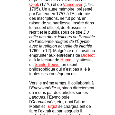
Cook
(1776) et de
Vancouver
(1791-
1795). Un autre mémoire, présenté
par l'auteur en 1757 à l'Académie
des inscriptions, ne fut point, en
raison de sa hardiesse, inséré dans
le recueil officiel; de Brosses le
reprit et le publia sous ce titre
Du
culte des dieux fétiches ou Parallèle
de l'ancienne religion de l'Égypte
avec la religion actuelle de Nigritie
1760, in-12). Malgré ce qu'il avait pu
emprunter aux entretiens de
Diderot
et à la lecture de
Hume
, il y atteste,
dit
Sainte-Beuve
, un esprit
philosophique qui n'est pas allé à
toutes ses conséquences.
Vers le même temps, il collaborait à
l'
Encyclopédie
, sinon directement,
du moins par des articles sur les
Langues
, l'Étymologie,
l'
Onomatopée
, etc., dont l'abbé
Mollet et
Turgot
se chargeaient de
faire l'extrait et par lesquels il