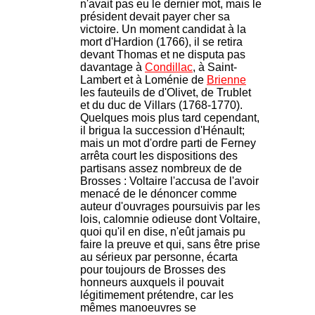
n'avait pas eu le dernier mot, mais le
président devait payer cher sa
victoire. Un moment candidat à la
mort d'Hardion (1766), il se retira
devant Thomas et ne disputa pas
davantage à
Condillac
, à Saint-
Lambert et à Loménie de
Brienne
les fauteuils de d'Olivet, de Trublet
et du duc de Villars (1768-1770).
Quelques mois plus tard cependant,
il brigua la succession d'Hénault;
mais un mot d'ordre parti de Ferney
arrêta court les dispositions des
partisans assez nombreux de de
Brosses : Voltaire l'accusa de l'avoir
menacé de le dénoncer comme
auteur d'ouvrages poursuivis par les
lois, calomnie odieuse dont Voltaire,
quoi qu'il en dise, n'eût jamais pu
faire la preuve et qui, sans être prise
au sérieux par personne, écarta
pour toujours de Brosses des
honneurs auxquels il pouvait
légitimement prétendre, car les
mêmes manoeuvres se