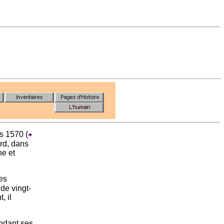
s 1570 (
ord, dans
ne et
es
 de vingt-
, il
endant ses