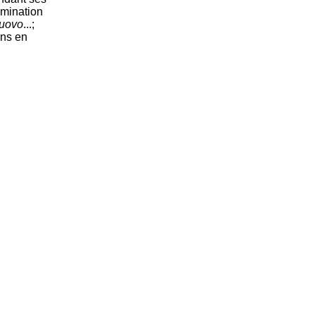
omination
nuovo
...;
ons en