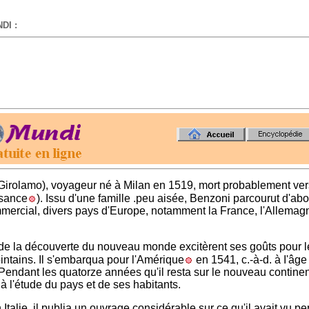
DI :
-
Girolamo), voyageur né à Milan en 1519, mort probablement ver
sance
). Issu d'une famille .peu aisée, Benzoni parcourut d'ab
mercial, divers pays d'Europe, notamment la France, l'Allemag
 de la découverte du nouveau monde excitèrent ses goûts pour l
intains. Il s'embarqua pour l'Amérique
en 1541, c.-à-d. à I'âge
Pendant les quatorze années qu'il resta sur le nouveau continent
à l'étude du pays et de ses habitants.
Italie, il publia un ouvrage considérable sur ce qu'il avait vu p