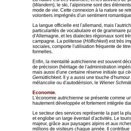
(
Wandern
), le ski, l'alpinisme sont des éléments
mode de vie. Cette connexion à la nature se retro
volontiers imprégnés d'un sentiment romantique
La langue officielle est l'allemand, mais l'autri
particularités de vocabulaire et de grammaire pa
d'Allemagne, et les dialectes régionaux sont très
campagne. La politesse (
Höflichkeit
) est très i
sociales, comporte l'utilisation fréquente de titr
formelles.
Enfin, la mentalité autrichienne est souvent dé
de précision (héritage de l'administration impéri
mais aussi d'une certaine réserve initiale qui cè
Gemütlichkeit
. Il y a aussi une touche d'humour p
mélancolie ou d'autodérision, le
Wiener Schmä
Economie.
L'économie autrichienne se présente comme u
hautement développée et fortement intégrée da
Le secteur des services représente la part la pl
et englobe un large éventail d'activités. Le to
majeur, grâce aux paysages alpins et aux richess
millions de visiteurs chaque année. Il contribue