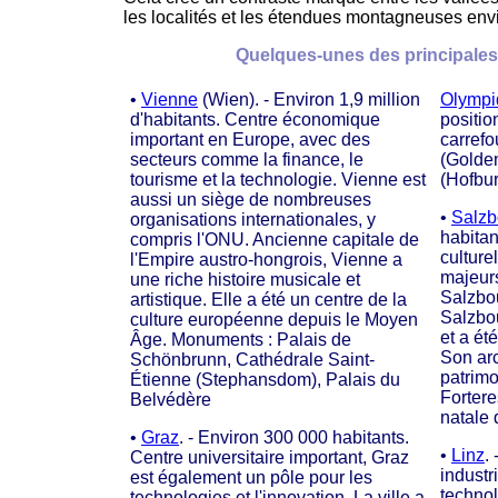
les localités et les étendues montagneuses env
Quelques-unes des principales v
•
Vienne
(Wien). - Environ 1,9 million
Olympi
d'habitants. Centre économique
positio
important en Europe, avec des
carrefo
secteurs comme la finance, le
(Golde
tourisme et la technologie. Vienne est
(Hofbur
aussi un siège de nombreuses
•
Salzb
organisations internationales, y
habita
compris l'ONU. Ancienne capitale de
cultur
l'Empire austro-hongrois, Vienne a
majeurs
une riche histoire musicale et
Salzbou
artistique. Elle a été un centre de la
Salzbou
culture européenne depuis le Moyen
et a ét
Âge. Monuments : Palais de
Son ar
Schönbrunn, Cathédrale Saint-
patrimo
Étienne (Stephansdom), Palais du
Forter
Belvédère
natale 
•
Graz
. - Environ 300 000 habitants.
•
Linz
.
Centre universitaire important, Graz
industr
est également un pôle pour les
technol
technologies et l'innovation. La ville a