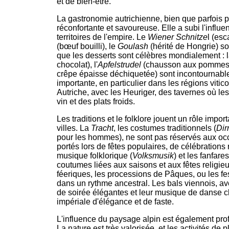
et de bien-être.
La gastronomie autrichienne, bien que parfois
réconfortante et savoureuse. Elle a subi l'influ
territoires de l'empire. Le
Wiener Schnitze
l (esc
(bœuf bouilli), le
Goulash
(hérité de Hongrie) so
que les desserts sont célèbres mondialement : 
chocolat), l'
Apfelstrudel
(chausson aux pommes)
crêpe épaisse déchiquetée) sont incontournable
importante, en particulier dans les régions viti
Autriche, avec les Heuriger, des tavernes où le
vin et des plats froids.
Les traditions et le folklore jouent un rôle impo
villes. La
Tracht
, les costumes traditionnels (
Dir
pour les hommes), ne sont pas réservés aux occ
portés lors de fêtes populaires, de célébrations
musique folklorique (
Volksmusik
) et les fanfare
coutumes liées aux saisons et aux fêtes relig
féeriques, les processions de Pâques, ou les fest
dans un rythme ancestral. Les bals viennois, avec
de soirée élégantes et leur musique de danse cl
impériale d'élégance et de faste.
L'influence du paysage alpin est également prof
La nature est très valorisée, et les activités de