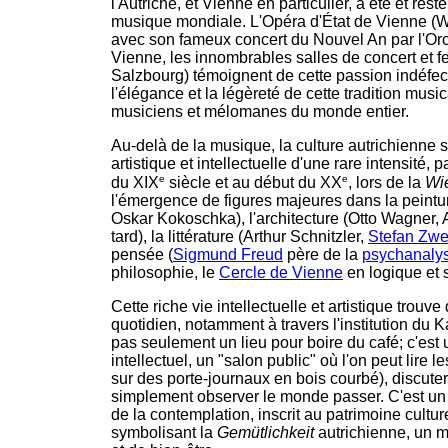
l'Autriche, et Vienne en particulier, a été et res
musique mondiale. L'Opéra d'État de Vienne (W
avec son fameux concert du Nouvel An par l'Or
Vienne, les innombrables salles de concert et f
Salzbourg) témoignent de cette passion indéfect
l'élégance et la légèreté de cette tradition music
musiciens et mélomanes du monde entier.
Au-delà de la musique, la culture autrichienne 
artistique et intellectuelle d'une rare intensité, p
e
e
du XIX
siècle et au début du XX
, lors de la
Wi
l'émergence de figures majeures dans la peintu
Oskar Kokoschka), l'architecture (Otto Wagner,
tard), la littérature (Arthur Schnitzler,
Stefan Zwe
pensée (
Sigmund Freud
père de la
psychanaly
philosophie, le
Cercle de Vienne
en logique et 
Cette riche vie intellectuelle et artistique trou
quotidien, notamment à travers l'institution du 
pas seulement un lieu pour boire du café; c'est u
intellectuel, un "salon public" où l'on peut lire 
sur des porte-journaux en bois courbé), discute
simplement observer le monde passer. C'est un 
de la contemplation, inscrit au patrimoine cultu
symbolisant la
Gemütlichkeit
autrichienne, un m