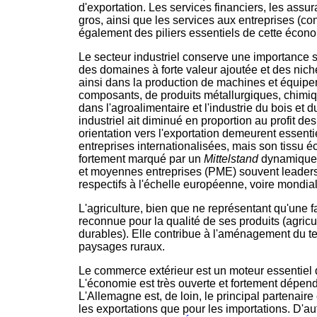
d'exportation. Les services financiers, les assu
gros, ainsi que les services aux entreprises (con
également des piliers essentiels de cette économ
Le secteur industriel conserve une importance sig
des domaines à forte valeur ajoutée et des nich
ainsi dans la production de machines et équipe
composants, de produits métallurgiques, chimi
dans l'agroalimentaire et l'industrie du bois et 
industriel ait diminué en proportion au profit des
orientation vers l'exportation demeurent essent
entreprises internationalisées, mais son tissu
fortement marqué par un
Mittelstand
dynamique,
et moyennes entreprises (PME) souvent leaders
respectifs à l'échelle européenne, voire mondial
L'agriculture, bien que ne représentant qu'une fa
reconnue pour la qualité de ses produits (agricu
durables). Elle contribue à l'aménagement du ter
paysages ruraux.
Le commerce extérieur est un moteur essentiel 
L'économie est très ouverte et fortement dépend
L'Allemagne est, de loin, le principal partenaire
les exportations que pour les importations. D'au