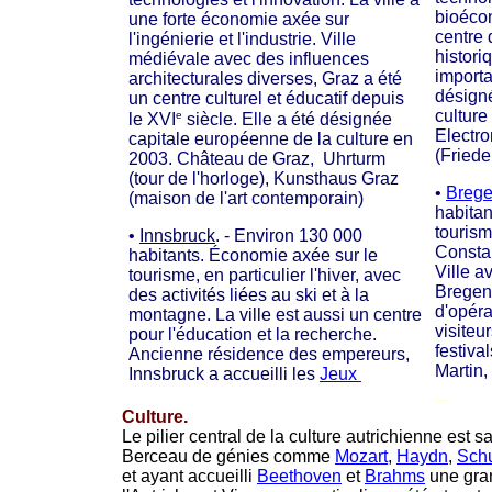
bioéco
une forte économie axée sur
centre 
l'ingénierie et l'industrie. Ville
histori
médiévale avec des influences
importa
architecturales diverses, Graz a été
désign
un centre culturel et éducatif depuis
culture
e
le XVI
siècle. Elle a été désignée
Electro
capitale européenne de la culture en
(Friede
2003. Château de Graz, Uhrturm
(tour de l'horloge), Kunsthaus Graz
•
Breg
(maison de l'art contemporain)
habita
tourism
•
Innsbruck
. - Environ 130 000
Consta
habitants. Économie axée sur le
Ville a
tourisme, en particulier l'hiver, avec
Bregenz
des activités liées au ski et à la
d'opéra 
montagne. La ville est aussi un centre
visiteu
pour l'éducation et la recherche.
festiva
Ancienne résidence des empereurs,
Martin
Innsbruck a accueilli les
Jeux
---
Culture.
Le pilier central de la culture autrichienne est 
Berceau de génies comme
Mozart
,
Haydn
,
Schu
et ayant accueilli
Beethoven
et
Brahms
une gran