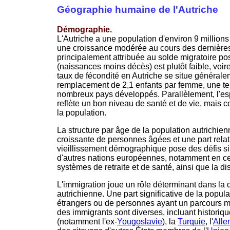
Géographie humaine de l'Autriche
Démographie.
L'Autriche a une population d'environ 9 millions 
une croissance modérée au cours des dernières
principalement attribuée au solde migratoire posi
(naissances moins décès) est plutôt faible, voire
taux de fécondité en Autriche se situe général
remplacement de 2,1 enfants par femme, une t
nombreux pays développés. Parallèlement, l'esp
reflète un bon niveau de santé et de vie, mais c
la population.
La structure par âge de la population autrichie
croissante de personnes âgées et une part relat
vieillissement démographique pose des défis si
d'autres nations européennes, notamment en ce
systèmes de retraite et de santé, ainsi que la d
L'immigration joue un rôle déterminant dans 
autrichienne. Une part significative de la popu
étrangers ou de personnes ayant un parcours mig
des immigrants sont diverses, incluant histori
(notamment l'ex-
Yougoslavie
), la
Turquie
, l'
All