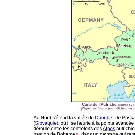
Carte de l'Autriche
. Source :
Th
(Cliquer sur l'image pour afficher une ca
Au Nord s'étend la vallée du
Danube
. De Passa
(
Slovaquie
), où il se heurte à la pointe avancé
déroule entre les contreforts des
Alpes
autrichi
bastion de Bohème
, dans un paysage qui rapp