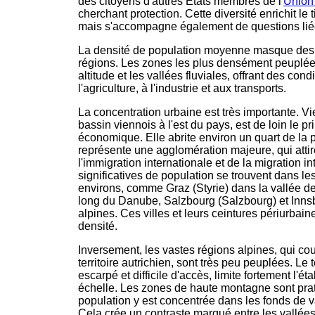
des citoyens d'autres États membres de l'
Union
cherchant protection. Cette diversité enrichit le 
mais s'accompagne également de questions liées
La densité de population moyenne masque des 
régions. Les zones les plus densément peuplée
altitude et les vallées fluviales, offrant des con
l'agriculture, à l'industrie et aux transports.
La concentration urbaine est très importante. Vie
bassin viennois à l'est du pays, est de loin le 
économique. Elle abrite environ un quart de la p
représente une agglomération majeure, qui attir
l'immigration internationale et de la migration i
significatives de population se trouvent dans les 
environs, comme Graz (Styrie) dans la vallée de
long du Danube, Salzbourg (Salzbourg) et Innsb
alpines. Ces villes et leurs ceintures périurbai
densité.
Inversement, les vastes régions alpines, qui co
territoire autrichien, sont très peu peuplées. 
escarpé et difficile d'accès, limite fortement l'
échelle. Les zones de haute montagne sont prat
population y est concentrée dans les fonds de v
Cela crée un contraste marqué entre les vallées