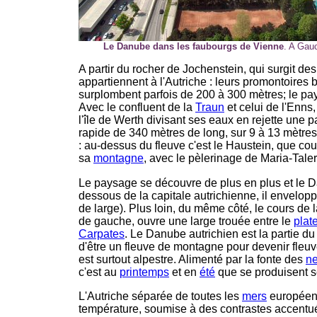
Le Danube dans les faubourgs de Vienne
. A Gau
A partir du rocher de Jochenstein, qui surgit des
appartiennent à l'Autriche : leurs promontoires 
surplombent parfois de 200 à 300 mètres; le pa
Avec le confluent de la
Traun
et celui de l'Enns, 
l'île de Werth divisant ses eaux en rejette une p
rapide de 340 mètres de long, sur 9 à 13 mètres 
: au-dessus du fleuve c'est le Haustein, que co
sa
montagne
, avec le pèlerinage de Maria-Tale
Le paysage se découvre de plus en plus et le D
dessous de la capitale autrichienne, il envelopp
de large). Plus loin, du même côté, le cours de
de gauche, ouvre une large trouée entre le
plat
Carpates
. Le Danube autrichien est la partie du
d'être un fleuve de montagne pour devenir fleuv
est surtout alpestre. Alimenté par la fonte des
ne
c'est au
printemps
et en
été
que se produisent s
L'Autriche séparée de toutes les
mers
européenn
température, soumise à des contrastes accentués