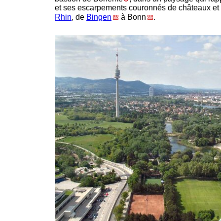
et ses escarpements couronnés de châteaux et d
Rhin
, de
Bingen
à Bonn
.
-