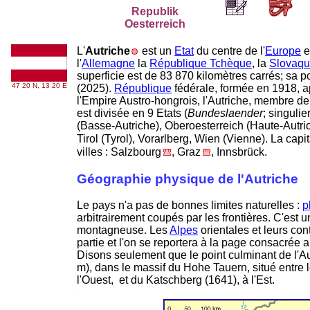
Republik
Oesterreich
L'
Autriche
est un
Etat
du centre de l'
Europe
e
l'
Allemagne
la
République Tchèque
, la
Slovaqu
superficie est de 83
,
870 kilomètres carrés; sa p
47 20 N, 13 20 E
(2025).
République
fédérale, formée en 1918, 
l'Empire Austro-hongrois, l'Autriche, membre de 
est divisée en 9 Etats (
Bundeslaender
; singulie
(Basse-Autriche), Oberoesterreich (Haute-Autric
Tirol (Tyrol), Vorarlberg, Wien (Vienne). La capi
villes : Salzbourg
, Graz
, Innsbrück.
Géographie physique de l'Autriche
Le pays n'a pas de bonnes limites naturelles :
p
arbitrairement coupés par les frontières. C'est
montagneuse. Les
Alpes
orientales et leurs con
partie et l'on se reportera à la page consacrée 
Disons seulement que le point culminant de l'A
m), dans le massif du Hohe Tauern, situé entre 
l'Ouest, et du Katschberg (1641), à l'Est.
-