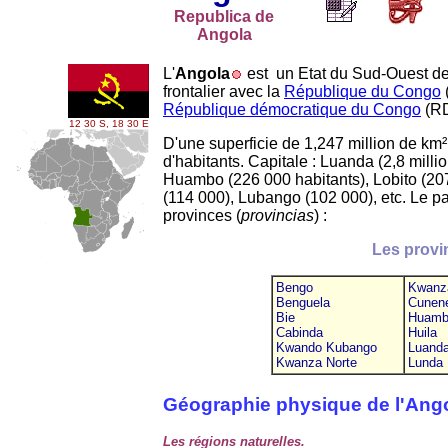
Republica de
Angola
L'
Angola
est un Etat du Sud-Ouest de 
frontalier avec la
République du Congo
République démocratique du Congo
(RD
12 30 S, 18 30 E
D'une superficie de 1,247 million de km²
d'habitants. Capitale : Luanda (2,8 millio
Huambo (226
.
000 habitants), Lobito (20
(114
.
000), Lubango (102
.
000), etc. Le p
provinces (
provincias
) :
Les provi
Bengo
Kwanz
Benguela
Cunen
Bie
Huamb
Cabinda
Huila
Kwando Kubango
Luand
Kwanza Norte
Lunda 
Géographie physique de l'Ang
Les régions naturelles.