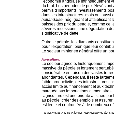
l'économie angolaise intrinsèquement v
du brut. Les périodes de prix élevés on
permis d'importants investissements pos
dans les infrastructures, mais ont aus
hollandaise
, négligeant et affaiblissant 
baisses des prix du pétrole, comme cell
sévères récessions, une dégradation de
significative de dette.
Outre le pétrole, les diamants constitue
pour l'exportation, bien que leur contribu
Le secteur minier en général offre un pot
Agriculture.
Le secteur agricole, historiquement impor
massive du pétrole et fortement perturbé 
considérable en raison des vastes terre
abondantes. Cependant, il reste largeme
faible productivité, des infrastructures in
accès limité au financement et aux tec
marquée aux importations alimentaires. L
l'agriculture est une priorité affichée 
au pétrole, créer des emplois et assurer
est lente et confrontée à de nombreux déf
Le secteur de la pêche représente égale