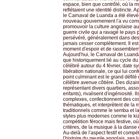
espace, bien que contrôlé, où la m
reflétaient une identité distincte.
le Carnaval de Luanda a été élevé
nouveau gouvernement l'a vu comm
promouvoir la culture angolaise aut
guerre civile qui a ravagé le pays
persévéré, généralement dans des 
jamais cesser complètement. Il est
moment d'espoir et de rassemblem
Aujourd'hui, le Carnaval de Luanda
que historiquement lié au cycle d
célébré autour du 4 février, date 
libération nationale, ce qui lui con
point culminant est le grand défilé 
célèbre avenue côtière. Des dizai
représentant divers quartiers, asso
enfants), rivalisent d'ingéniosité. 
complexes, confectionnent des cos
thématiques, et interprètent de la
traditionnels comme le semba et la
styles plus modernes comme le kiz
compétition féroce mais festive, o
critères, de la musique à la danse 
Au-delà de l'aspect festif et compé
l'histoire du peuple angolais, ses l