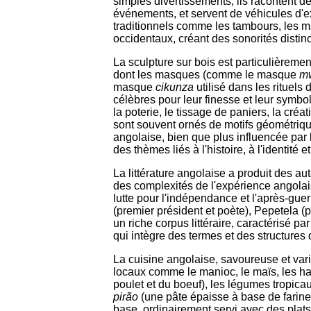
simples divertissements; ils racontent d
événements, et servent de véhicules d'ex
traditionnels comme les tambours, les ma
occidentaux, créant des sonorités distinc
La sculpture sur bois est particulière
dont les masques (comme le masque
m
masque
cikunza
utilisé dans les rituels 
célèbres pour leur finesse et leur symb
la poterie, le tissage de paniers, la créat
sont souvent ornés de motifs géométriqu
angolaise, bien que plus influencée par
des thèmes liés à l'histoire, à l'identité 
La littérature angolaise a produit des au
des complexités de l'expérience angolai
lutte pour l'indépendance et l'après-gu
(premier président et poète), Pepetela (
un riche corpus littéraire, caractérisé pa
qui intègre des termes et des structures
La cuisine angolaise, savoureuse et var
locaux comme le manioc, le maïs, les ha
poulet et du boeuf), les légumes tropicau
pirão
(une pâte épaisse à base de farine
base, ordinairement servi avec des plats 