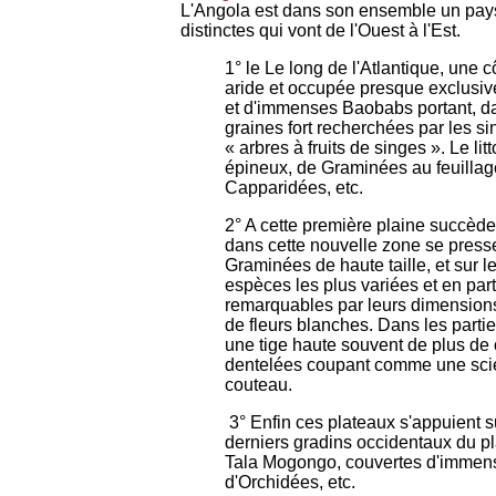
L'Angola est dans son ensemble un pays é
distinctes qui vont de l'Ouest à l'Est.
1° le Le long de l'Atlantique, une 
aride et occupée presque exclusi
et d'immenses Baobabs portant, da
graines fort recherchées par les si
« arbres à fruits de singes ». Le li
épineux, de Graminées au feuillage 
Capparidées, etc.
2° A cette première plaine succèden
dans cette nouvelle zone se pressen
Graminées de haute taille, et sur l
espèces les plus variées et en part
remarquables par leurs dimensions
de fleurs blanches. Dans les parti
une tige haute souvent de plus de c
dentelées coupant comme une scie
couteau.
3° Enfin ces plateaux s'appuient 
derniers gradins occidentaux du pl
Tala Mogongo, couvertes d'immens
d'Orchidées, etc.