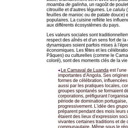
moamba de galinha
, un ragoût de poule
citrouille et d'autres légumes. Le
calulu
(
feuilles de manioc ou de patate douce) e
populaires. La cuisine reflète les influe
aux différents écosystèmes du pays.
Les valeurs sociales sont traditionnellem
respect des aînés et d'un sens fort de la
dynamiques soient parfois mises à l'épreu
économiques. Les fêtes et les célébratio
Pâques) ou culturelles (comme le Carn
coloré), sont des moments clés de la vie
Le Carnaval de Luanda
est l'une
importantes d'Angola. Ses origines
formes de célébration, influencées
aussi par les pratiques locales, 
groupes spontanés se formaient déj
corporations, préfigurant l'organi
période de domination portugaise, l
progressivement. L'idée des
grupo
préparent pendant des mois leurs d
étaient des lieux d'expression soci
vivantes certaines traditions et d
communautaire. Même sous le régim