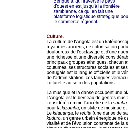
Benguela, qui traverse le pays
d'ouest en est jusqu'à la frontière
zambienne, ce qui en fait une
plateforme logistique stratégique pou
le commerce régional.
Culture.
La culture de l'Angola est un kaléidosc
royaumes anciens, de colonisation portu
douloureux de l'esclavage et d'une guerre
une richesse et une diversité considérabl
principaux groupes ethniques, chacun a
coutumes, ses structures sociales et ses
portugais est la langue officielle et le 
de l'administration, ces langues vernacul
culturelle au sein des populations.
La musique et la danse occupent une plac
L'Angola est le berceau de genres musi
considéré comme l'ancêtre de la
samba
pour la
kizomba
, un style de musique et
Le
kilapanga
, le
rebita
(une danse de sal
kuduro
, un genre urbain énergique né d
vitalité et de l'évolution constante de 