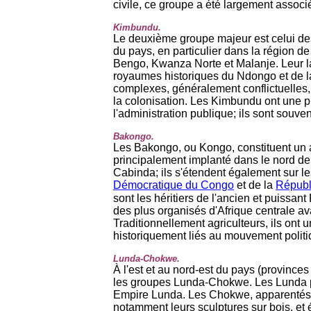
civile, ce groupe a été largement associé
Kimbundu.
Le deuxième groupe majeur est celui de
du pays, en particulier dans la région de
Bengo, Kwanza Norte et Malanje. Leur l
royaumes historiques du Ndongo et de la
complexes, généralement conflictuelles,
la colonisation. Les Kimbundu ont une 
l'administration publique; ils sont souve
Bakongo.
Les Bakongo, ou Kongo, constituent un a
principalement implanté dans le nord de 
Cabinda; ils s'étendent également sur les
Démocratique du Congo
et de la
Républ
sont les héritiers de l'ancien et puiss
des plus organisés d'Afrique centrale av
Traditionnellement agriculteurs, ils ont un
historiquement liés au mouvement polit
Lunda-Chokwe.
À l'est et au nord-est du pays (province
les groupes Lunda-Chokwe. Les Lunda pa
Empire Lunda. Les Chokwe, apparentés li
notamment leurs sculptures sur bois, et 