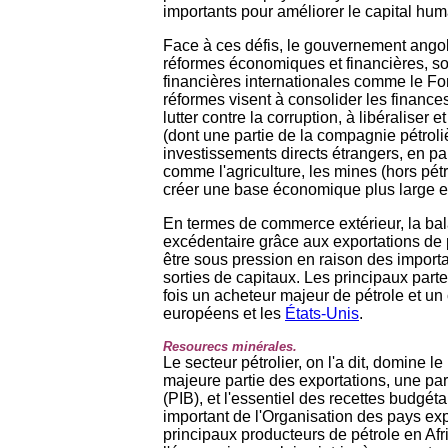
importants pour améliorer le capital hum
Face à ces défis, le gouvernement ango
réformes économiques et financières, sou
financières internationales comme le Fo
réformes visent à consolider les finance
lutter contre la corruption, à libéraliser 
(dont une partie de la compagnie pétroliè
investissements directs étrangers, en par
comme l'agriculture, les mines (hors pétro
créer une base économique plus large et 
En termes de commerce extérieur, la b
excédentaire grâce aux exportations de 
être sous pression en raison des importa
sorties de capitaux. Les principaux par
fois un acheteur majeur de pétrole et un
européens et les
États-Unis
.
Resourecs minérales.
Le secteur pétrolier, on l'a dit, domine 
majeure partie des exportations, une part 
(PIB), et l'essentiel des recettes budgét
important de l'Organisation des pays exp
principaux producteurs de pétrole en A