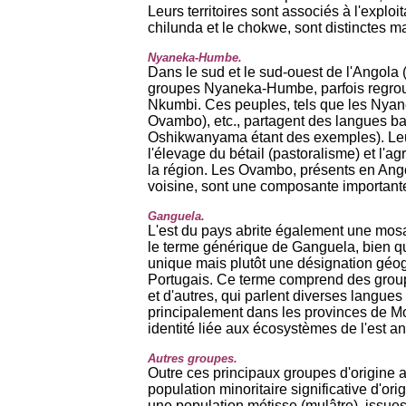
Leurs territoires sont associés à l'explo
chilunda et le chokwe, sont distinctes ma
Nyaneka-Humbe.
Dans le sud et le sud-ouest de l'Angola 
groupes Nyaneka-Humbe, parfois regrou
Nkumbi. Ces peuples, tels que les Nya
Ovambo), etc., partagent des langues 
Oshikwanyama étant des exemples). Leur
l'élevage du bétail (pastoralisme) et l'ag
la région. Les Ovambo, présents en Ango
voisine, sont une composante important
Ganguela.
L'est du pays abrite également une mos
le terme générique de Ganguela, bien qu
unique mais plutôt une désignation géogr
Portugais. Ce terme comprend des grou
et d'autres, qui parlent diverses langue
principalement dans les provinces de Mo
identité liée aux écosystèmes de l'est an
Autres groupes.
Outre ces principaux groupes d'origine 
population minoritaire significative d'o
une population métisse (mulâtre), issues