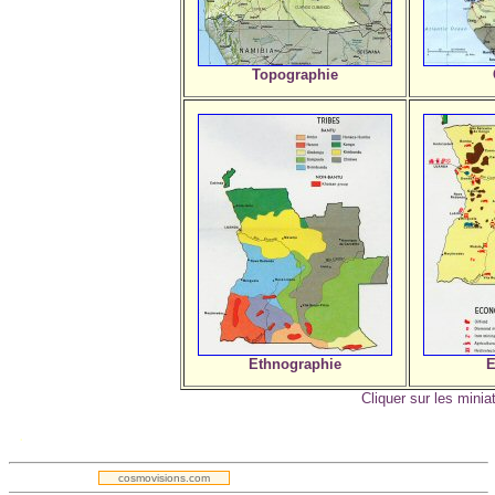
Topographie
Ethnographie
E
Cliquer sur les minia
.
cosmovisions.com