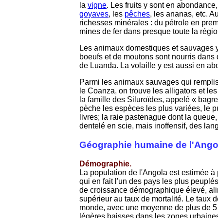
la
vigne
. Les fruits y sont en abondance,
goyaves
, les
pêches
, les ananas, etc. A
richesses minérales : du pétrole en prem
mines de fer dans presque toute la rég
Les animaux domestiques et sauvages y 
boeufs et de moutons sont nourris dans d
de Luanda. La volaille y est aussi en a
Parmi les animaux sauvages qui remplisse
le Coanza, on trouve les alligators et 
la famille des Siluroïdes, appelé « bagre
pèche les espèces les plus variées, le 
livres; la raie pastenague dont la queue,
dentelé en scie, mais inoffensif, des la
Géographie humaine de l'Ango
Démographie.
La population de l'Angola est estimée à 
qui en fait l'un des pays les plus peuplé
de croissance démographique élevé, alim
supérieur au taux de mortalité. Le taux 
monde, avec une moyenne de plus de 5 e
légères baisses dans les zones urbaines