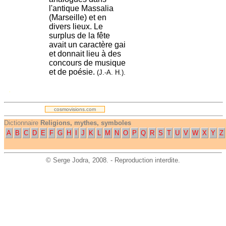
l'antique Massalia
(Marseille) et en
divers lieux. Le
surplus de la fête
avait un caractère gai
et donnait lieu à des
concours de musique
et de poésie.
(J.-A. H.).
.
cosmovisions.com
Dictionnaire
Religions, mythes, symboles
A
B
C
D
E
F
G
H
I
J
K
L
M
N
O
P
Q
R
S
T
U
V
W
X
Y
Z
©
Serge Jodra
, 2008. - Reproduction interdite.