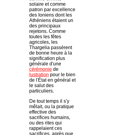
solaire et comme
patron par excellence
des Ioniens dont les
Athéniens étaient un
des principaux
rejetons. Comme
toutes les fêtes
agricoles, les
Thargelia passèrent
de bonne heure à la
signification plus
générale d'une
cérémonie
de
lustration
pour le bien
de l'État en général et
le salut des
particuliers.
De tout temps il s'y
mêlait, ou la pratique
effective des
sacrifices humains,
ou des rites qui
rappelaient ces
sacrifices, après que