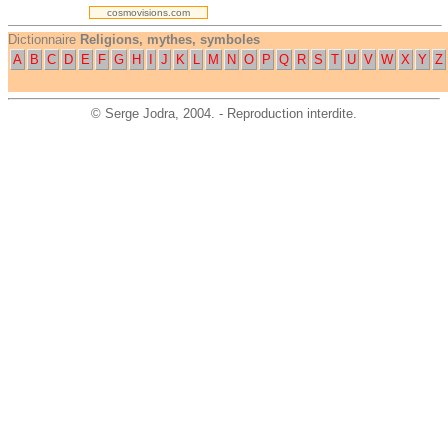
cosmovisions.com
Dictionnaire
Religions, mythes, symboles
A
B
C
D
E
F
G
H
I
J
K
L
M
N
O
P
Q
R
S
T
U
V
W
X
Y
Z
©
Serge Jodra
, 2004. - Reproduction interdite.