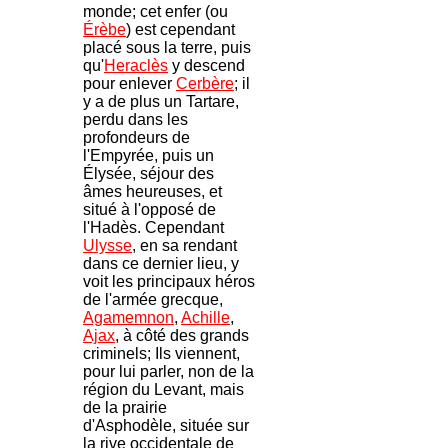
monde; cet enfer (ou
Érèbe
) est cependant
placé sous la terre, puis
qu'
Heraclès
y descend
pour enlever
Cerbère
; il
y a de plus un Tartare,
perdu dans les
profondeurs de
l'Empyrée, puis un
Élysée, séjour des
âmes heureuses, et
situé à l'opposé de
l'Hadès. Cependant
Ulysse
, en sa rendant
dans ce dernier lieu, y
voit les principaux héros
de l'armée grecque,
Agamemnon
,
Achille
,
Ajax
, à côté des grands
criminels; Ils viennent,
pour lui parler, non de la
région du Levant, mais
de la prairie
d'Asphodèle, située sur
la rive occidentale de