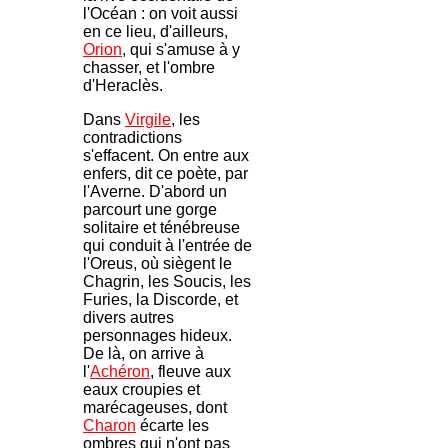
l'Océan : on voit aussi
en ce lieu, d'ailleurs,
Orion
, qui s'amuse à y
chasser, et l'ombre
d'Heraclès.
Dans
Virgile
, les
contradictions
s'effacent. On entre aux
enfers, dit ce poète, par
l'Averne. D'abord un
parcourt une gorge
solitaire et ténébreuse
qui conduit à l'entrée de
l'Oreus, où siègent le
Chagrin, les Soucis, les
Furies, la Discorde, et
divers autres
personnages hideux.
De là, on arrive à
l'
Achéron
, fleuve aux
eaux croupies et
marécageuses, dont
Charon
écarte les
ombres qui n'ont pas