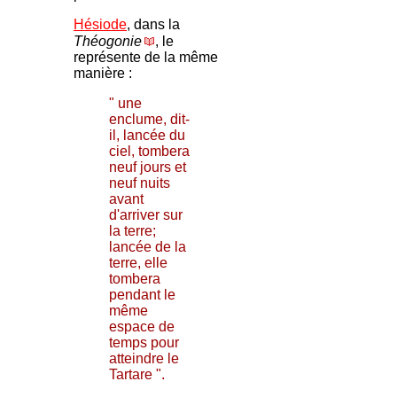
Hésiode
, dans la
Théogonie
, le
représente de la même
manière :
" une
enclume, dit-
il, lancée du
ciel, tombera
neuf jours et
neuf nuits
avant
d'arriver sur
la terre;
lancée de la
terre, elle
tombera
pendant le
même
espace de
temps pour
atteindre le
Tartare ".