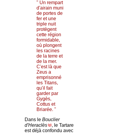
" Un rempart
d'airain muni
de portes de
fer et une
triple nuit
protègent
cette région
formidable,
où plongent
les racines
de la terre et
de la mer.
C'est là que
Zeus a
emprisonné
les Titans,
qu'il fait
garder par
Gygès,
Cottus et
Briarée. "
Dans le
Bouclier
d'Heraclès
, le Tartare
est déjà confondu avec