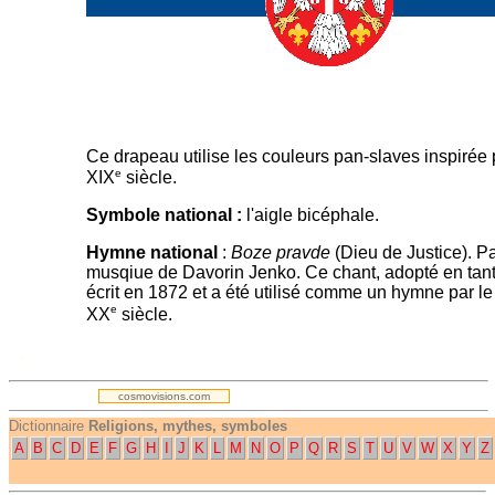
Ce drapeau utilise les couleurs pan-slaves inspirée 
e
XIX
siècle.
Symbole national :
l'aigle bicéphale.
Hymne national
:
Boze pravde
(Dieu de Justice). P
musqiue de Davorin Jenko. Ce chant, adopté en tant
écrit en 1872 et a été utilisé comme un hymne par le
e
XX
siècle.
.
cosmovisions.com
Dictionnaire
Religions, mythes, symboles
A
B
C
D
E
F
G
H
I
J
K
L
M
N
O
P
Q
R
S
T
U
V
W
X
Y
Z