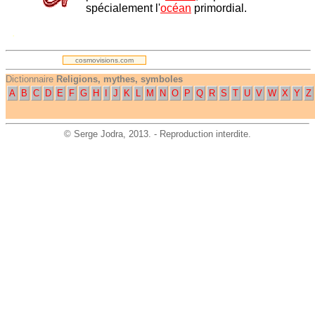
spécialement l'
océan
primordial.
.
cosmovisions.com
Dictionnaire
Religions, mythes, symboles
A
B
C
D
E
F
G
H
I
J
K
L
M
N
O
P
Q
R
S
T
U
V
W
X
Y
Z
©
Serge Jodra
, 2013. - Reproduction interdite.