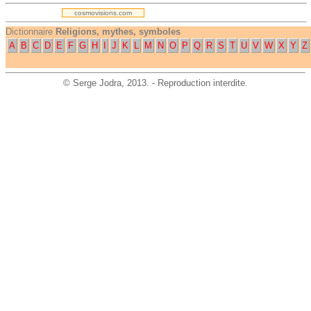
cosmovisions.com
Dictionnaire
Religions, mythes, symboles
A
B
C
D
E
F
G
H
I
J
K
L
M
N
O
P
Q
R
S
T
U
V
W
X
Y
Z
©
Serge Jodra
, 2013. - Reproduction interdite.