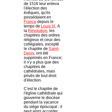
de 1516 leur enleva
l'élection des
évêques, qu'ils
possédaient en
France
depuis le
temps de
Louis IX
. A
la
Révolution
, les
chapitres des ordres
religieux et ceux des
collégiales, excepté
le chapitre de
Saint-
Denis
, ont été
supprimés en France;
il n'y a plus que des
chapitres de
cathédrales, mais
privés de tout droit
d'élection.
C'est le chapitre de
l'église cathédrale qui
gouverne le diocèse
pendant la vacance
du siège épiscopal : il
peut alors accorder,