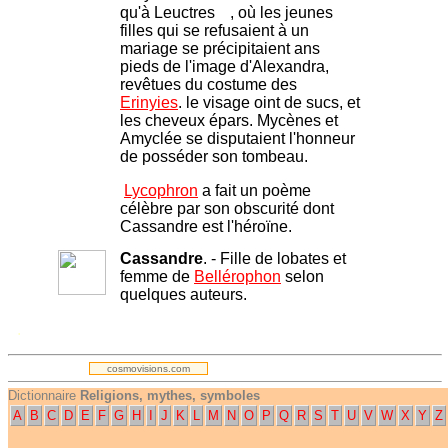
qu'à Leuctres
, où les jeunes
filles qui se refusaient à un
mariage se précipitaient ans
pieds de l'image d'Alexandra,
revêtues du costume des
Erinyies
. le visage oint de sucs, et
les cheveux épars. Mycènes et
Amyclée se disputaient l'honneur
de posséder son tombeau.
Lycophron
a fait un poème
célèbre par son obscurité dont
Cassandre est l'héroïne.
Cassandre
. -
Fille de lobates et
femme de
Bellérophon
selon
quelques auteurs.
.
cosmovisions.com
Dictionnaire
Religions, mythes, symboles
A
B
C
D
E
F
G
H
I
J
K
L
M
N
O
P
Q
R
S
T
U
V
W
X
Y
Z