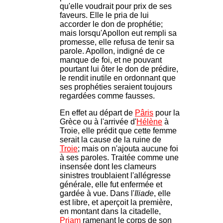
qu'elle voudrait pour prix de ses
faveurs. Elle le pria de lui
accorder le don de prophétie;
mais lorsqu'Apollon eut rempli sa
promesse, elle refusa de tenir sa
parole. Apollon, indigné de ce
manque de foi, et ne pouvant
pourtant lui ôter le don de prédire,
le rendit inutile en ordonnant que
ses prophéties seraient toujours
regardées comme fausses.
En effet au départ de
Pâris
pour la
Grèce ou à l'arrivée d'
Hélène
à
Troie, elle prédit que cette femme
serait la cause de la ruine de
Troie
; mais on n'ajouta aucune foi
à ses paroles. Traitée comme une
insensée dont les clameurs
sinistres troublaient l'allégresse
générale, elle fut enfermée et
gardée à vue. Dans l'
Iliade
, elle
est libre, et aperçoit la première,
en montant dans la citadelle,
Priam
ramenant le corps de son