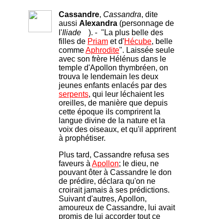
Cassandre
,
Cassandra
, dite
aussi
Alexandra
(personnage de
l'
Iliade
). - "La plus belle des
filles de
Priam
et d'
Hécube
, belle
comme
Aphrodite
". Laissée seule
avec son frère Hélénus dans le
temple d'Apollon thymbréen, on
trouva le lendemain les deux
jeunes enfants enlacés par des
serpents
, qui leur léchaient les
oreilles, de manière que depuis
cette époque ils comprirent la
langue divine de la nature et la
voix des oiseaux, et qu'il apprirent
à prophétiser.
Plus tard, Cassandre refusa ses
faveurs à
Apollon
; le dieu, ne
pouvant ôter à Cassandre le don
de prédire, déclara qu'on ne
croirait jamais à ses prédictions.
Suivant d'autres, Apollon,
amoureux de Cassandre, lui avait
promis de lui accorder tout ce