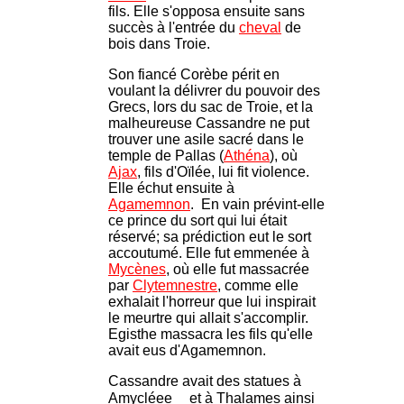
fils. Elle s'opposa ensuite sans
succès à l'entrée du
cheval
de
bois dans Troie.
Son fiancé Corèbe périt en
voulant la délivrer du pouvoir des
Grecs, lors du sac de Troie, et la
malheureuse Cassandre ne put
trouver une asile sacré dans le
temple de Pallas (
Athéna
), où
Ajax
, fils d'Oïlée, lui fit violence.
Elle échut ensuite à
Agamemnon
. En vain prévint-elle
ce prince du sort qui lui était
réservé; sa prédiction eut le sort
accoutumé. Elle fut emmenée à
Mycènes
, où elle fut massacrée
par
Clytemnestre
, comme elle
exhalait l'horreur que lui inspirait
le meurtre qui allait s'accomplir.
Egisthe massacra les fils qu'elle
avait eus d'Agamemnon.
Cassandre avait des statues à
Amycléee
et à Thalames ainsi