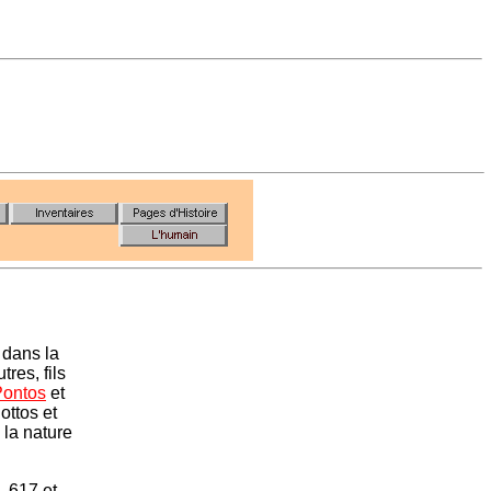
 dans la
tres, fils
Pontos
et
ottos et
 la nature
, 617 et