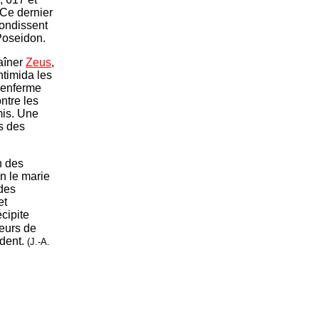
 Ce dernier
bondissent
 Poseidon.
aîner
Zeus
,
ntimida les
s enferme
ntre les
mis. Une
és des
n des
n le marie
 des
et
écipite
eurs de
ident.
(J.-A.