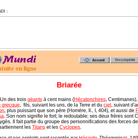
DI :
-
Briarée
 Un des trois
géants
à cent mains (
Hécatonchires
, Centimanes),
e grecque
, fils, suivant les uns, de la Terre et du
ciel
, suivant d'au
on
, plus puissant que son père (Homère, Il., I, 404), et aussi de
sa
. Son nom signifie le fort; le redoutable; ses deux frères sont C
gès. Il fait partie du groupe des personnifications des forces de
artiennent les
Titans
et les
Cyclopes
.
ce et ses exploits sont racontés par
Hésiode
Théogonie
, 149