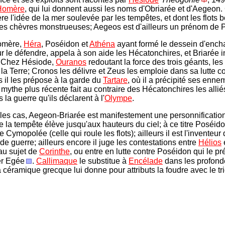
'
Homère
, qui lui donnent aussi les noms d'Obriarée et d'Aegeon.
e l'idée de la mer soulevée par les tempêtes, et dont les flots 
des chèvres monstrueuses; Aegeos est d'ailleurs un prénom de
omère,
Héra
, Poséidon et
Athéna
ayant formé le dessein d'ench
ur le défendre, appela à son aide les Hécatonchires, et Briarée i
. Chez Hésiode,
Ouranos
redoutant la force des trois géants, le
la Terre; Cronos les délivre et Zeus les emploie dans sa lutte co
s il les prépose à la garde du
Tartare
, où il a précipité ses enne
 mythe plus récente fait au contraire des Hécatonchires les alli
 la guerre qu'ils déclarent à l'
Olympe
.
les cas, Aegeon-Briarée est manifestement une personnificatio
 la tempête élève jusqu'aux hauteurs du ciel; à ce titre Poséido
le Cymopolée (celle qui roule les flots); ailleurs il est l'inventeur
de guerre; ailleurs encore il juge les contestations entre
Hélios
au sujet de
Corinthe
, ou entre en lutte contre Poséidon qui le pr
er Egée
.
Callimaque
le substitue à
Encélade
dans les profond
la céramique grecque lui donne pour attributs la foudre avec le tr