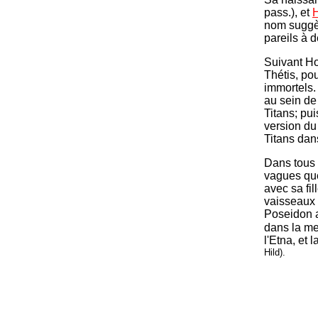
pass.), et
nom suggèr
pareils à 
Suivant H
Thétis, po
immortels
au sein de 
Titans; pui
version du
Titans dans
Dans tous 
vagues que
avec sa fil
vaisseaux 
Poseidon 
dans la m
l'Etna, et 
Hild).