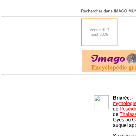
-
Rechercher dans IMAGO MUN
Vendredi 7
août 2026
.
Briarée
. -
mythologi
de
Poséid
de
Thalas
Gyès ou Gy
auquel app
Sa naissan